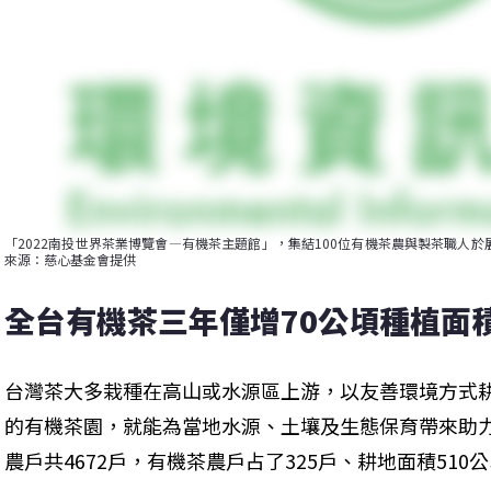
「2022南投世界茶業博覽會—有機茶主題館」，集結100位有機茶農與製茶職人
來源：慈心基金會提供
全台有機茶三年僅增70公頃種植面積
台灣茶大多栽種在高山或水源區上游，以友善環境方式
的有機茶園，就能為當地水源、土壤及生態保育帶來助力。
農戶共4672戶，有機茶農戶占了325戶、耕地面積510