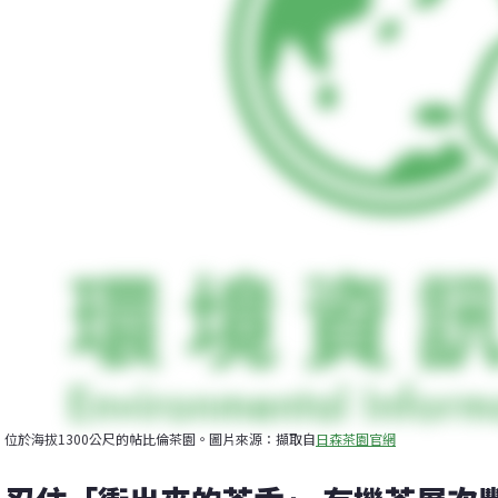
位於海拔1300公尺的帖比倫茶園。圖片來源：擷取自
日森茶園官網