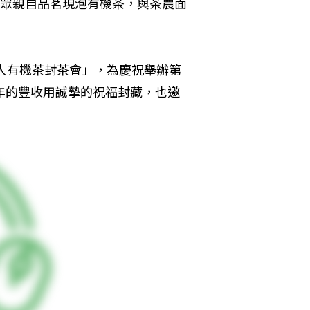
民眾親自品茗現泡有機茶，與茶農面
千人有機茶封茶會」，為慶祝舉辦第
年的豐收用誠摯的祝福封藏，也邀