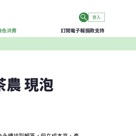
登入
綠色消費
訂閱電子報
捐款支持
茶農 現泡
為永續找到解答，但在成本高、產