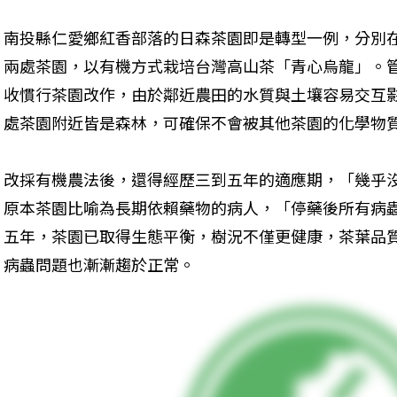
南投縣仁愛鄉紅香部落的日森茶園即是轉型一例，分別在海
兩處茶園，以有機方式栽培台灣高山茶「青心烏龍」。
收慣行茶園改作，由於鄰近農田的水質與土壤容易交互
處茶園附近皆是森林，可確保不會被其他茶園的化學物
改採有機農法後，還得經歷三到五年的適應期，「幾乎
原本茶園比喻為長期依賴藥物的病人，「停藥後所有病
五年，茶園已取得生態平衡，樹況不僅更健康，茶葉品
病蟲問題也漸漸趨於正常。