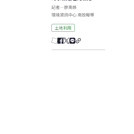
記者
—
廖禹婷
環境資訊中心
南投
報導
土地利用