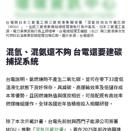
台電與日本三菱重工與三菱商事集團簽署「混氨技術合作備忘錄
（MOU）」。左起三菱商事機械總經理兼執行長中島拓、日本三菱重工能
源・電力事業部執行長土師俊幸、台電總經理王耀庭（右2）與三菱商事次世
代燃料石油事業部總經理羽場広樹。圖片來源：台電提供
混氫、混氨還不夠 台電還要建碳
捕捉系統
台電說明，氨燃燒時不產生二氧化碳，並可在零下33度低
溫液化狀態下良好保存，具減碳、高運輸效率及低儲存成
本等優勢，且因燃燒熱值與煤炭相近，可搭配既有高效率
燃煤機組運作，全球各國近年皆積極投入相關研發。
除了本次示範計畫，台電先前就與西門子能源公司簽署
MOU，推動「
混氫示範計畫
」，要在2025年前改造興達