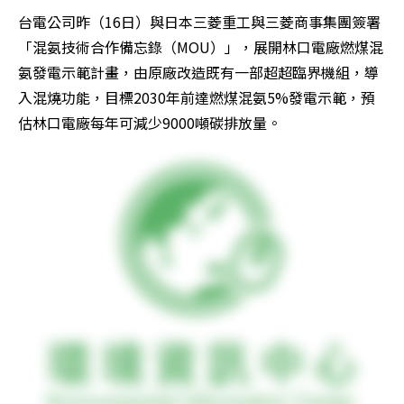
台電公司昨（16日）與日本三菱重工與三菱商事集團簽署
「混氨技術合作備忘錄（MOU）」，展開林口電廠燃煤混
氨發電示範計畫，由原廠改造既有一部超超臨界機組，導
入混燒功能，目標2030年前達燃煤混氨5%發電示範，預
估林口電廠每年可減少9000噸碳排放量。