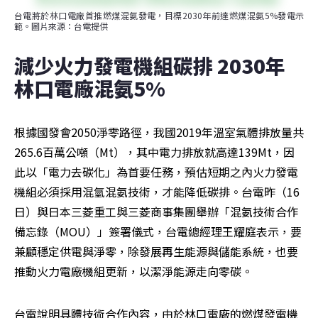
台電將於林口電廠首推燃煤混氨發電，目標2030年前達燃煤混氨5%發電示
範。圖片來源：台電提供
減少火力發電機組碳排 2030年
林口電廠混氨5%
根據國發會2050淨零路徑，我國2019年溫室氣體排放量共
265.6百萬公噸（Mt），其中電力排放就高達139Mt，因
此以「電力去碳化」為首要任務，預估短期之內火力發電
機組必須採用混氫混氨技術，才能降低碳排。台電昨（16
日）與日本三菱重工與三菱商事集團舉辦「混氨技術合作
備忘錄（MOU）」簽署儀式，台電總經理王耀庭表示，要
兼顧穩定供電與淨零，除發展再生能源與儲能系統，也要
推動火力電廠機組更新，以潔淨能源走向零碳。
台電說明具體技術合作內容，由於林口電廠的燃煤發電機