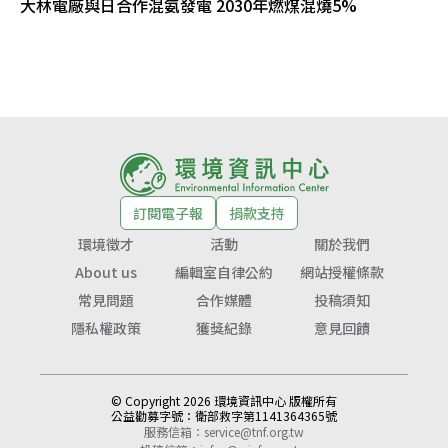
大林電廠與日合作混氨發電 2030年燃煤混燒5%
訂閱電子報
捐款支持
環境徵才
活動
關於我們
About us
編輯室自律公約
網站授權條款
常見問題
合作媒體
投稿須知
隱私權政策
獲獎紀錄
意見回饋
© Copyright 2026 環境資訊中心 版權所有
公益勸募字號：
衛部救字第1141364365號
服務信箱：
service@tnf.org.tw