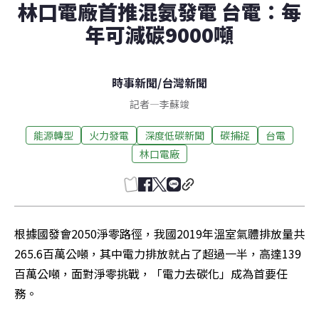
林口電廠首推混氨發電 台電：每
年可減碳9000噸
時事新聞
/
台灣新聞
記者
—
李蘇竣
能源轉型
火力發電
深度低碳新聞
碳捕捉
台電
林口電廠
根據國發會2050淨零路徑，我國2019年溫室氣體排放量共
265.6百萬公噸，其中電力排放就占了超過一半，高達139
百萬公噸，面對淨零挑戰，「電力去碳化」成為首要任
務。