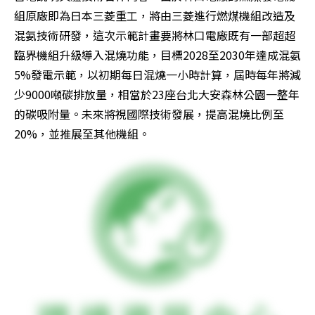
組原廠即為日本三菱重工，將由三菱進行燃煤機組改造及
混氨技術研發，這次示範計畫要將林口電廠既有一部超超
臨界機組升級導入混燒功能，目標2028至2030年達成混氨
5%發電示範，以初期每日混燒一小時計算，屆時每年將減
少9000噸碳排放量，相當於23座台北大安森林公園一整年
的碳吸附量。未來將視國際技術發展，提高混燒比例至
20%，並推展至其他機組。