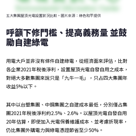
五大集團屋頂光電設置狀況比較。圖片來源：綠色和平提供
呼籲下修門檻、提高義務量 並鼓
勵自建綠電
用電大戶並非沒有條件自建綠電，從經濟面來評估，比對
各企業2021年稅後淨利，設置屋頂光電自發自用之成本，
對絕大多數集團來說只是「九牛一毛」，只占四大集團年
收益5%以下。
其中以台塑集團、中鋼集團之自建成本最低，分別僅占集
團2021年稅後淨利約2.5%、2.6%。以屋頂光電自發自用
20年估算，即使加入光電保養維護成本、並考慮折現率，
仍比集團外購電力與綠電憑證節省至少50%。