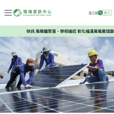
電子報
登入
快訊
風機離聚落、學校過近 彰化福漢風電案環委建議