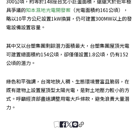
300公頃，約等於148座台北小巨蛋面積，遠遠大於近年極
具爭議的
知本濕地光電開發案
（光電面積約161公頃），
略以10平方公尺設置1kW換算，仍可建置300MW以上的發
電設備設置容量。
其中又以台塑集團剩餘潛力面積最大，台塑集團屋頂光電
可建置總面積約154公頃，卻僅僅設置1.8公頃，仍有152
公頃的潛力。
綠色和平強調，台灣地狹人稠、生態環境豐富且脆弱，在
既有建物上設置屋頂型太陽光電，是對土地壓力較小的方
式。呼籲經濟部盡速調整用電大戶條款，避免浪費大量潛
力。