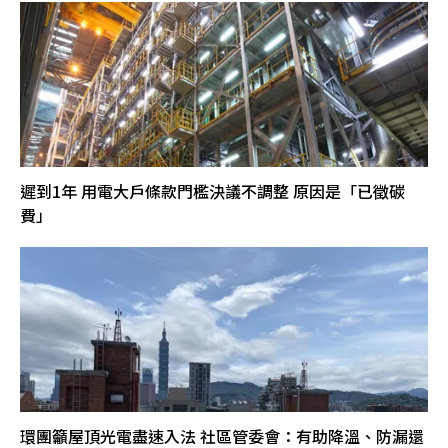
遲到1年 用電大戶條款門檻決議不調整 原因是「已徵碳
費」
環團籲屋頂光電盡速入法 社區管委會：有助降溫、防漏還