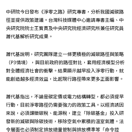
中研院今日發布《淨零之路》研究專書，分析我國減碳路
徑並提供政策建議。台灣科技媒體中心邀請專書主編、中
央研究院院士王寳貫及中央研究院經濟研究所兼任研究員
蕭代基解析研究成果。
蕭代基說明，研究團隊建立一條更積極的減碳路徑與策略
（P3情境），與目前政府的路徑對比，套用經濟模型分析
對全體經濟社會的衝擊。結果顯示越早投入淨零行動，就
能創造越多經濟效益，比起現行路徑帶來更多正面影響。
蕭代基指出，不論是碳定價或電力結構轉型，都必須提早
行動，目前淨零路徑仍需要強力的政策工具。以經濟誘因
來說，必須課徵碳稅、能源稅，建立「除碳基金」投入研
發新的減碳與除碳技術，移除空氣中累積的溫室氣體。法
令層面也必須制定排放總量管制與排放標準等「命令控