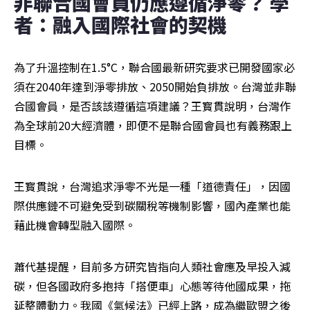
非聯合國會員仍應遵循淨零？ 學
者：融入國際社會的契機
為了升溫控制在1.5°C，聯合國最新研究要求已開發國家必
須在2040年達到淨零排放、2050開始負排放。台灣並非聯
合國會員，是否該該遵循這項建議？王寳貫說明，台灣作
為全球前20大經濟體，即便不是聯合國會員也有義務跟上
目標。
王寳貫說，台灣追求淨零不光是一種「道德責任」，因國
際供應鏈不可避免受到碳關稅等機制影響，國內產業也能
藉此機會轉型融入國際。
蕭代基提醒，目前多方研究皆指向人類社會應及早投入減
碳，但各國政府多抱持「搭便車」心態等待他國成果，拖
延整體動力。我國《氣候法》已經上路，成為繼歐盟之後