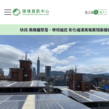
電子報
登入
快訊
風機離聚落、學校過近 彰化福漢風電案環委建議不