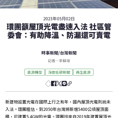
2023年05月02日
環團籲屋頂光電盡速入法 社區管
委會：有助降溫、防漏還可賣電
時事新聞
/
台灣新聞
記者
—
李蘇竣
能源轉型
深度低碳新聞
再生能源
新建物設置光電在國際上行之有年，國內屋頂光電則尚未
入法。環團粗估，到2050年台灣將新增5400公頃屋頂面
積，可建置5.4GW的光電。環團找來自2019年建置屋頂光