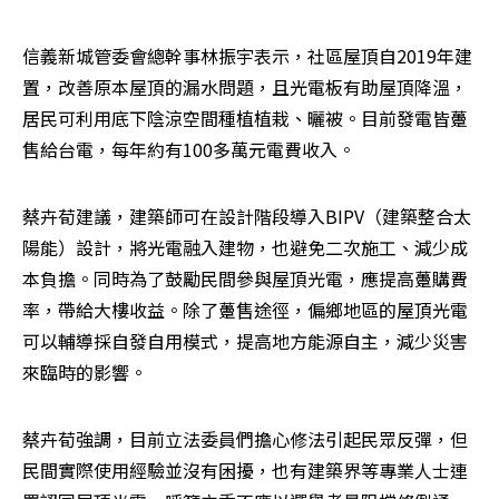
信義新城管委會總幹事林振宇表示，社區屋頂自2019年建
置，改善原本屋頂的漏水問題，且光電板有助屋頂降溫，
居民可利用底下陰涼空間種植植栽、曬被。目前發電皆躉
售給台電，每年約有100多萬元電費收入。
蔡卉荀建議，建築師可在設計階段導入BIPV（建築整合太
陽能）設計，將光電融入建物，也避免二次施工、減少成
本負擔。同時為了鼓勵民間參與屋頂光電，應提高躉購費
率，帶給大樓收益。除了躉售途徑，偏鄉地區的屋頂光電
可以輔導採自發自用模式，提高地方能源自主，減少災害
來臨時的影響。
蔡卉荀強調，目前立法委員們擔心修法引起民眾反彈，但
民間實際使用經驗並沒有困擾，也有建築界等專業人士連