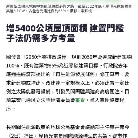
屋頂型太陽光電被視為能源轉型必經之路，截至2022年底，屋頂光電裝置量
高達6.1GW，占全台光電比例約65%。攝影：李蘇竣
增5400公頃屋頂面積 建置門檻
子法仍需多方考量
國發會「2050淨零排放路徑」規劃2050年要達成新建築物
100%、既有建築物85%為近零碳建築目標。行政院去年
底通過經濟部提出的「再生能源發展條例」修正草案，要
求新建物或增建、改建達一定規模以上，必須建置一定比
例之太陽能發電設備，引發民間團體與建商高度關注。目
前草案已通過立法院經濟委員會
審查
，進入黨團協商程
序。
長期關注能源政策的地球公民基金會議題部主任蔡卉荀今
（2日）指出，屋頂光電是國際能源轉型的共識。都市作