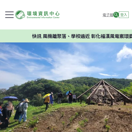
電子報
登入
快訊
風機離聚落、學校過近 彰化福漢風電案環委建議不