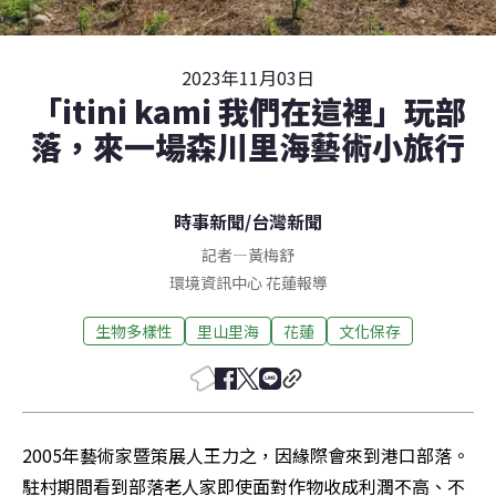
2023年11月03日
「itini kami 我們在這裡」玩部
落，來一場森川里海藝術小旅行
時事新聞
/
台灣新聞
記者
—
黃梅舒
環境資訊中心
花蓮
報導
生物多樣性
里山里海
花蓮
文化保存
2005年藝術家暨策展人王力之，因緣際會來到港口部落。
駐村期間看到部落老人家即使面對作物收成利潤不高、不