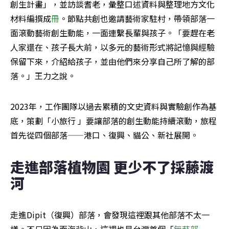
創生計畫」，並訪談耆老，彙整口述資料與整理地方文化
材料編撰成
冊
。節點共創也邀請藝術家駐村，帶領部落一
面滾動藝術創生動能，一面連繫長輩與孩子。「要趕在老
人家還在、孩子長大前，以多元的藝術形式將記憶與經驗
保留下來，介紹給孩子，並由他們來分享自己所了解的部
落。」王力之說。
2023年，工作團隊以過去累積的文史資料與實驗創作為基
底，策劃「小旅行 」要讓部落的創生動能持續滾動，旅程
首先從四個部落——港口、復興、貓公、新社展開。
走進部落植物園 更少不了採藤渡
河
走進Dipit（復興）部落，會發現這裡跟其他部落不太一