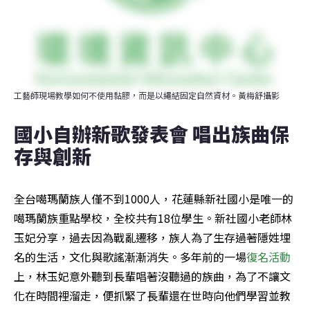
工藝師現場教學如何不使用黏膠，而是以繩結固定自然資材。黃梅舒攝影
國小自辦新歌發表會 唱出族曲保
存與創新
全台噶瑪蘭族人僅不到1000人，花蓮縣新社國小是唯一的
噶瑪蘭族重點學校，全校共有18位學生。新社國小老師林
玉妃分享，過去因為戰亂遷移，族人為了生存過著隱姓埋
名的生活，文化與歌謠漸漸消失。多年前的一場
復名活動
上，林玉妃意外聽到長輩唱著沒聽過的族曲，為了不讓文
化在時間裡溜走，便抓緊了長輩還在世時向他們學習並教