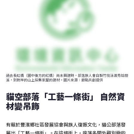
過去長虹橋（圖中後方的紅橋）尚未興建時，部落族人會自製竹筏泳渡秀姑巒
溪，到對岸的山上採集家屋的建材。圖片來源：節點共創提供
貓空部落「工藝一條街」 自然資
材變吊飾
有賴於豐濱鄉社區發展協會與族人復振文化，貓公部落發
展出「工藝一條街」。在這條街上，座落多間外觀別緻的