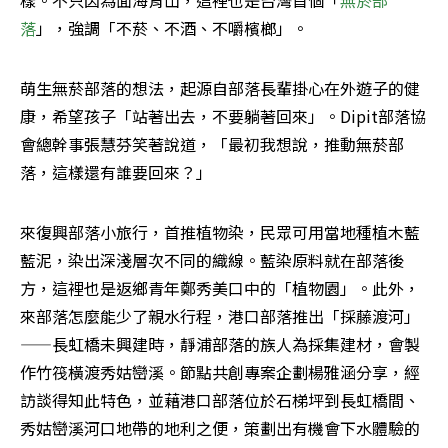
樣。不只因為面海背山，這裡也是台灣首個「
無菸部
落
」，強調「不菸、不酒、不嚼檳榔」。
萌生無菸部落的想法，起源自部落長輩掛心在外遊子的健
康，希望孩子「站著出去，不要躺著回來」。Dipit部落協
會總幹事張慧芬笑著說道，「最初我想說，推動無菸部
落，這樣還有誰要回來？」
來復興部落小旅行，首推植物染，民眾可用當地種植木藍
藍泥，染出深淺層次不同的織線。藍染原料就在部落後
方，這裡也是返鄉青年鄭秀美口中的「植物園」。此外，
來部落怎麼能少了親水行程，港口部落推出「採藤渡河」
——長虹橋未興建時，靜浦部落的族人為採集建材，會製
作竹筏橫渡秀姑巒溪。節點共創專案企劃楊雅涵分享，經
訪談得知此特色，並藉港口部落位於石梯坪到長虹橋間、
秀姑巒溪河口地帶的地利之便，策劃出有機會下水體驗的