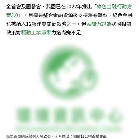
金管會及國發會，我國已在2022年推出「
綠色金融行動方
案3.0
」，目標是整合金融資源來支持淨零轉型，綠色金融
也被納入12項淨零關鍵戰略之一，但
民間仍認為
我國相關
政策對
驅動工業淨零
力道尚嫌不足。
民眾黨副總統候選人吳欣盈。圖片來源：擷取自公視直播畫面