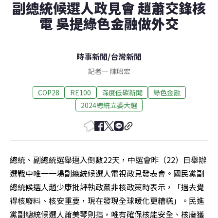
副總統候選人政見會 趙蕭交鋒核
電 吳提綠色金融做外交
時事新聞
/
台灣新聞
記者
—
陳昭宏
COP28
RE100
深度低碳新聞
綠色金融
2024總統立委大選
總統、副總統選舉邁入倒數22天，中選會昨（22）日舉辦
選戰中唯一一場副總統候選人電視政見發表會。國民黨副
總統候選人趙少康批評執政黨非核政策時表示，「過去覺
得核廢料、核安重要，現在發現全球暖化更糟糕」。民進
黨副總統候選人蕭美琴則指，唯有確保核能安全、核廢獲