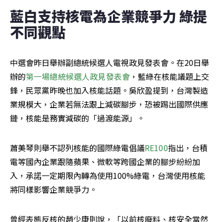
藍白支持核電為企業競爭力 綠提
不同觀點
中選會昨日舉辦副總統候選人電視政見發表會。在20日舉
辦的
第一場總統候選人政見發表會
，藍綠在核能議題上交
鋒，民眾黨昨晚也加入核能話題。吳欣盈提到，台灣製造
業規模大，企業若無法跟上減碳腳步，恐被踢出國際供應
鏈，核能是務實減碳的「過渡能源」。
蕭美琴則舉不認列核能的國際綠電倡議
RE100
指出，台積
電等國內企業跟隨蘋果、微軟等跨國企業的腳步紛紛加
入，承諾一定期限內轉為使用100%綠電，台灣使用核能
將同樣影響企業競爭力。
曾經表態反核的趙少康則說，「以前核廢料、核安全當然