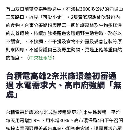
有山友日前攀登嘉明湖途中，在海拔3000多公尺的向陽山
三叉路口，遇見「可愛小偷」，2隻黃喉貂想偷吃背包內
的食物。台東分署期盼與民眾一起維護森林及生物多樣性
的友善環境，持續加強提醒遊客遭遇野生動物時，務必以
不餵食」、不接觸、不干擾及食物不外露及妥善包裝等原
則來因應，不僅保護自己及野生動物，更是正確尊重自然
的態度。（
中央社報導
）
台積電高雄2奈米廠環差初審通
過 水電需求大、高市府強調「無
虞」
台積電高雄廠28奈米成熟製程變更2奈米先進製程，平均
每天用電增加9％、用水增30％。高市環保局4日下午召開
楠梓產業園區環差報告專案小組初審會議，環團要求台積