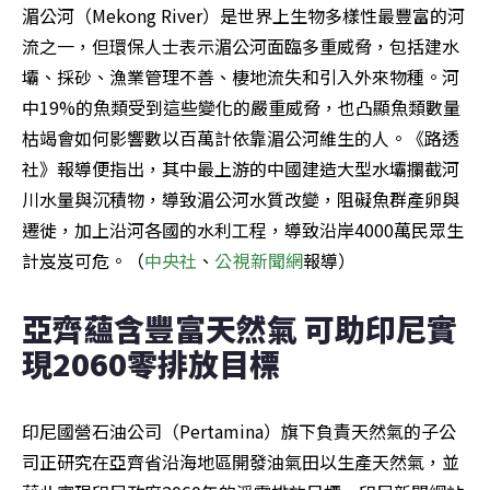
湄公河（Mekong River）是世界上生物多樣性最豐富的河
流之一，但環保人士表示湄公河面臨多重威脅，包括建水
壩、採砂、漁業管理不善、棲地流失和引入外來物種。河
中19%的魚類受到這些變化的嚴重威脅，也凸顯魚類數量
枯竭會如何影響數以百萬計依靠湄公河維生的人。《路透
社》報導便指出，其中最上游的中國建造大型水壩攔截河
川水量與沉積物，導致湄公河水質改變，阻礙魚群產卵與
遷徙，加上沿河各國的水利工程，導致沿岸4000萬民眾生
計岌岌可危。（
中央社
、
公視新聞網
報導）
亞齊蘊含豐富天然氣 可助印尼實
現2060零排放目標
印尼國營石油公司（Pertamina）旗下負責天然氣的子公
司正研究在亞齊省沿海地區開發油氣田以生產天然氣，並