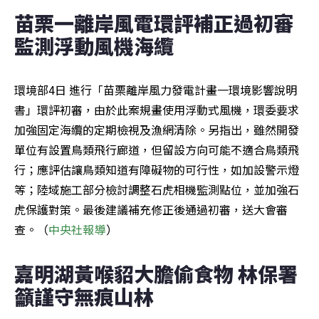
苗栗一離岸風電環評補正過初審 
監測浮動風機海纜
環境部4日 進行「苗栗離岸風力發電計畫一環境影響說明
書」環評初審，由於此案規畫使用浮動式風機，環委要求
加強固定海纜的定期檢視及漁網清除。另指出，雖然開發
單位有設置鳥類飛行廊道，但留設方向可能不適合鳥類飛
行；應評估讓鳥類知道有障礙物的可行性，如加設警示燈
等；陸域施工部分檢討調整石虎相機監測點位，並加強石
虎保護對策。最後建議補充修正後通過初審，送大會審
查。（
中央社報導
）
嘉明湖黃喉貂大膽偷食物 林保署
籲謹守無痕山林