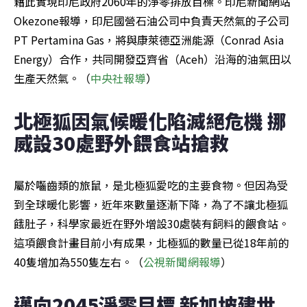
藉此實現印尼政府2060年的淨零排放目標。印尼新聞網站
Okezone報導，印尼國營石油公司中負責天然氣的子公司
PT Pertamina Gas，將與康萊德亞洲能源（Conrad Asia 
Energy）合作，共同開發亞齊省（Aceh）沿海的油氣田以
生產天然氣。（
中央社報導
）
北極狐因氣候暖化陷滅絕危機 挪
威設30處野外餵食站搶救
屬於囓齒類的旅鼠，是北極狐愛吃的主要食物。但因為受
到全球暖化影響，近年來數量逐漸下降，為了不讓北極狐
餓肚子，科學家最近在野外增設30處裝有飼料的餵食站。
這項餵食計畫目前小有成果，北極狐的數量已從18年前的
40隻增加為550隻左右。（
公視新聞網報導
）
邁向2045淨零目標 新加坡建世