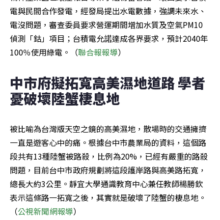
電與民間合作發電，經發局提出水電數據，強調未來水、
電沒問題，審查委員要求營運期間增加水質及空氣PM10
偵測「鈷」項目；台積電允諾達成各界要求，預計2040年
100％使用綠電。（
聯合報報導
）
中市府擬拓寬高美濕地道路 學者
憂破壞陸蟹棲息地
被比喻為台灣版天空之鏡的高美濕地，散場時的交通擁擠
一直是遊客心中的痛。根據台中市農業局的資料，這個路
段共有13種陸蟹被路殺，比例為20%，已經有嚴重的路殺
問題，目前台中市政府規劃將這段護岸路與高美路拓寬，
總長大約3公里。靜宜大學通識教育中心兼任教師楊勝欽
表示這條路一拓寬之後，其實就是破壞了陸蟹的棲息地。
（
公視新聞網報導
）