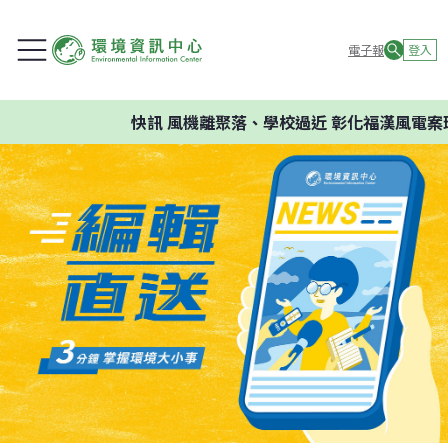
電子報
登入
快訊
風機離聚落、學校過近 彰化福漢風電案環