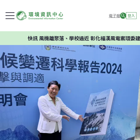
電子報
登入
快訊
風機離聚落、學校過近 彰化福漢風電案環委建議不