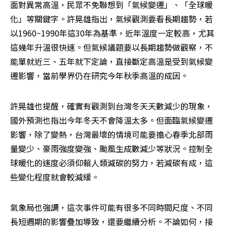
面對異常高溫，民眾不免聯想到「氣候變遷」、「全球暖
化」等關鍵字。許晃雄指出，氣候觀測要看長期趨勢，若
以1960~1990年這30年為基準，近年溫度一定較高，尤其
這幾年升溫很快速。但氣候議題要以長期趨勢做觀察，不
能單就近三、五年就下定論，直接斷定高溫是受到氣候變
遷影響，當前學界仍在研究今年秋季高溫的成因。
許晃雄也提醒，確實有觀測到台灣冬天天數減少的現象，
國外預測也指出今年冬天不會降溫太多。但面臨氣候變遷
影響，除了變熱，台灣最壞的情境可能要擔心春季北部雨
量變少、豪雨強度變強、颱風生成數減少等狀況。控制全
球暖化的速度必須仰賴人類減碳的努力，若減碳有成，這
些變化程度就會較減緩。
氣象局也強調，這次事件可能有很多不同時間尺度、不同
長短週期的影響疊加導致，還要繼續分析。不論如何，接