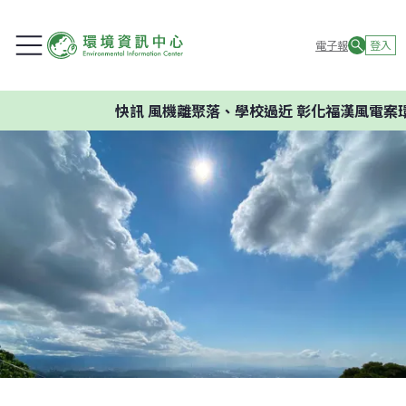
電子報
登入
快訊
風機離聚落、學校過近 彰化福漢風電案環委建