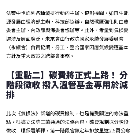
法案中也詳列各種減排行動的主辦、協辦機關，如再生能
源發展由經濟部主辦、科技部協辦，自然碳匯強化則由農
委會主辦、內政部與海委會協辦等。此外，考量到氣候變
遷涉及層面廣泛，未來會由行政院國家永續發展委員會
（永續會）負責協調、分工，整合國家因應氣候變遷基本
方針及重大政策之跨部會事務。
【重點二】碳費將正式上路！ 分
階段徵收 撥入溫管基金專用於減
排
此次《氣候法》新增的碳費機制，也是備受關注的修法重
點。根據立法院三讀通過的法條內容，碳費規劃採分階段
徵收。環保署解釋，第一階段會鎖定年排放量逾2.5萬公噸