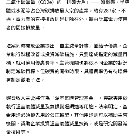
二氧化碳當量（CO2e）的「排碳大戶」——如鋼鐵、半導
體或水泥等占台灣碳排放最大宗的產業，約有287家。不
過，電力業的直接排放則是排除在外，轉由計算電力使用
者的間接排放量。
法案同時開放企業提出「自主減量計畫」並給予優惠，企
業執行製程改善或投資減碳措施，只要達成指定的減量目
標，就可適用優惠費率。主管機關也將依不同企業的狀況
制定減碳目標。但碳費的開徵時限、具體費率仍有待環保
署制定徵收子法。
碳費收入主要將作為「溫室氣體管理基金」，專款專用於
執行溫室氣體減量及氣候變遷調適等用途。法案明定，基
金用途必須優先用於公正轉型，其他用途則可以補助主管
機關、獎助企業投資溫室氣體減量技術，或是研究開發減
量技術等。