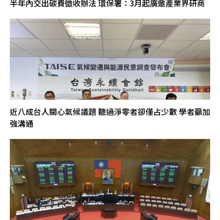
半年內交出碳費徵收辦法 環保署：3月起廣邀產業界研商
近八成台人關心氣候議題 聽過淨零者卻僅占少數 學者籲加
強溝通