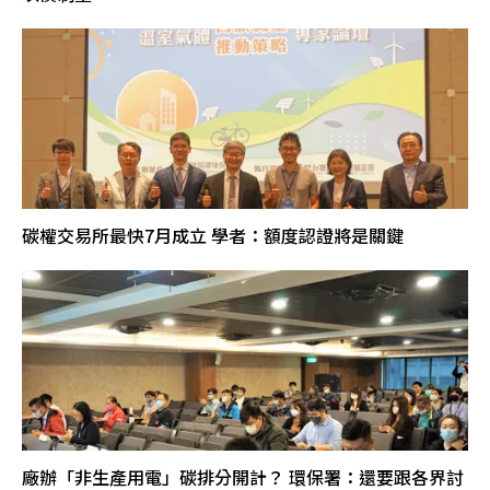
碳權交易所最快7月成立 學者：額度認證將是關鍵
廠辦「非生產用電」碳排分開計？ 環保署：還要跟各界討