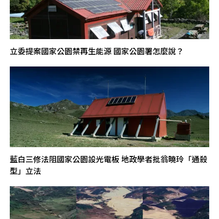
立委提案國家公園禁再生能源 國家公園署怎麼說？
藍白三修法阻國家公園設光電板 地政學者批翁曉玲「通殺
型」立法