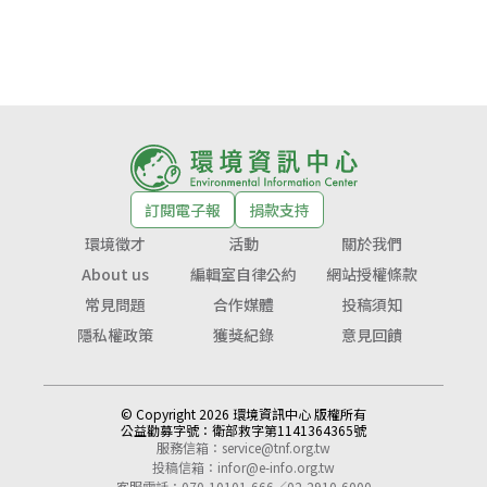
訂閱電子報
捐款支持
環境徵才
活動
關於我們
About us
編輯室自律公約
網站授權條款
常見問題
合作媒體
投稿須知
隱私權政策
獲獎紀錄
意見回饋
© Copyright 2026 環境資訊中心 版權所有
公益勸募字號：
衛部救字第1141364365號
服務信箱：
service@tnf.org.tw
投稿信箱：
infor@e-info.org.tw
客服電話：070-10101-666／02-2910-6000