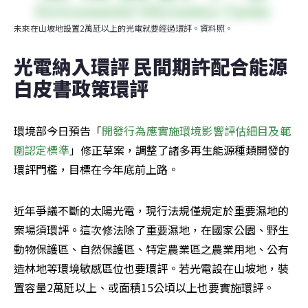
未來在山坡地設置2萬瓩以上的光電就要經過環評。資料照。
光電納入環評 民間期許配合能源
白皮書政策環評
環境部今日預告「
開發行為應實施環境影響評估細目及範
圍認定標準
」修正草案，調整了諸多再生能源種類開發的
環評門檻，目標在今年底前上路。
近年爭議不斷的太陽光電，現行法規僅規定於重要濕地的
案場須環評。這次修法除了重要濕地，在國家公園、野生
動物保護區、自然保護區、特定農業區之農業用地、公有
造林地等環境敏感區位也要環評。若光電設在山坡地，裝
置容量2萬瓩以上、或面積15公頃以上也要實施環評。