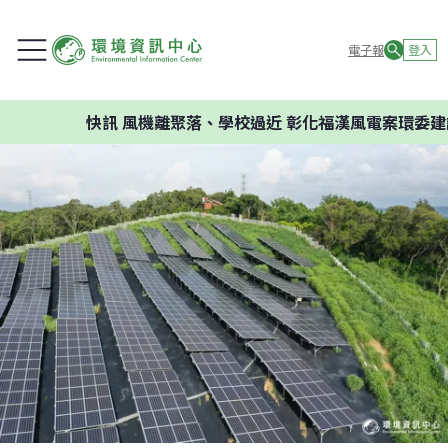
電子報
登入
快訊
風機離聚落、學校過近 彰化福漢風電案環委建議不應開