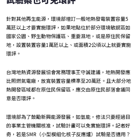
針對其他再生能源，環境部增訂一般地熱發電裝置容量5
萬瓩以上才要實施環評，如果地點位於部分環境敏感區如
國家公園、野生動物保護區、重要濕地，或是原住民保留
地，設置裝置容量1萬瓩以上、或面積2公頃以上就要實施
環評。
台灣地熱資源發展協會常務理事王守誠建議，地熱開發應
比照燃氣電廠，放寬裝置容量標準至20萬瓩。且大部分地
熱開發區域都在原住民保留區，應交由原住民部落會議同
意是否環評。
環境部為了鼓勵新興能源發展，如氫能，修法只要經過目
的事業主管機關核准，試驗計畫可以免實施環評。記者好
奇，若是SMR（小型模組化核子反應爐）試驗是否適用？