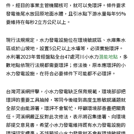
件，經目的事業主管機關核可，就可以免環評。條件要求
發電後尾水放回原地面水體，且引水點下游水量每年95%
要維持在每秒2立方公尺以上。
現行法規規定，水力發電設施位在環境敏感區、水庫集水
區或於山坡地，設置5公尺以上水壩等，必須實施環評。
水利署2023年曾經盤點全台47處河川小水力
潛能地點
，多
數地點依現行法規都需要環評；修法後，原本應環評的小
水力發電設施，在符合必要條件下可能都不必環評。
台灣河溪網抨擊，小水力發電缺乏保育規範，環境部卻把
環評的重要工具抽掉，等同今後碰到高度生態敏感議題就
全部交由能源署，環評不會幫忙，呼籲環境部善盡把關責
任。河溪網嚴正反對此次修法，表示將召集連署、向環境
部提交意見書，希望小水力發電維持既有水力發電設施的
環評認定標準，不該預設小水力發電就不會有環境敏感情