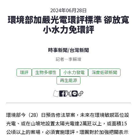
2024年06月28日
環境部加嚴光電環評標準 卻放寬
小水力免環評
時事新聞
/
台灣新聞
記者
—
李蘇竣
環評
生物多樣性
小水力發電
深度低碳新聞
再生能源
環境部今（28）日預告修法草案，未來在環境敏感區位設
光電、或在山坡地設置太陽光電達2萬瓩以上，或面積15
公頃以上的案場，必須實施環評。環團對於加強把關表示