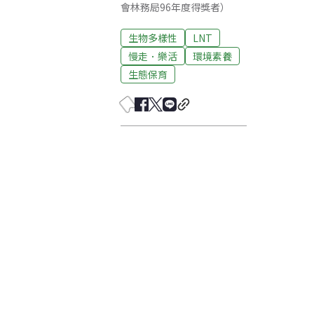
會林務局96年度得獎者）
生物多樣性
LNT
慢走．樂活
環境素養
生態保育