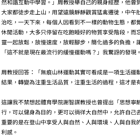
然和諧互動中學習。」周教授舉自己的親身經歷，他曾
大家都徒步走上山，用望遠鏡靜靜觀賞猛禽遷徙，中午
治吃，一天下來，每個人因看到不一樣的動物生態，都
休閒活動，大多只停留在吃飽睡好的物質享受階段，而
靈一起放鬆，放慢速度，放輕腳步，簡化過多的負擔，讓
「這不就是現在最流行的緩慢運動嗎？」我驚訝的發現
周教授回答：「無痕山林運動其實可看成是一項生活運
結果，轉變為注重生活品質，注重生活的過程，這才是
這讓我不禁想起體育學院謝智謀教授也曾提出「思想寧
行，可以健身為目的，更可以徜徉大自然中，允許自己
重要的是在登山中享受人與自然、人與環境、人與自我
利感。