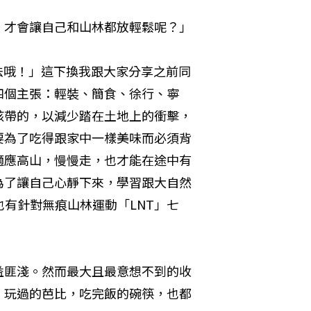
，才會讓自己和山林都放輕鬆呢？」
法哦！」這下換我跟大家分享之前同
四個主張：輕裝、簡食、徐行、寧
該帶的，以減少踏在土地上的衝擊，
要為了吃得跟家中一樣美味而必須背
適應高山，慢慢走，也才能在途中有
為了讓自己心靜下來，學習跟大自然
也有針對無痕山林運動「LNT」七
益匪淺。然而最大且最意想不到的收
，玩過的芭比，吃完飯的碗筷，也都