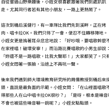
自從嘗過山野樂趣後，小姪女很喜歡跟著我們到處趴趴
走。尤其同行者若有其他小朋友，一路上更熱鬧了。
這次到桶后溪健行，有一車隊比我們先到溪畔，正在烤
肉、唱卡拉OK。我們只待了一會，便忍不住轉移陣地。
小姪女更是摀著耳朵忿忿地說：「好吵哦，要唱歌幹麼
在家裡唱！破壞安寧！」而沿路比賽唱歌的小男生卻說
「妳還不是一路唱歌，比我大聲耶！」大家都笑了。只
小姪女悶著一張臉，沿途上不再吭一聲。
後來我們遇到師大環境教育研究所的周儒教授到桶后來
頭，直說是最負面的示範。小姪女問：「在山裡面唱歌
得那些人在山中唱卡拉OK很吵？」「是呀，根本是噪音
不會也被這些噪音嚇一跳呢？」小姪女點點頭。