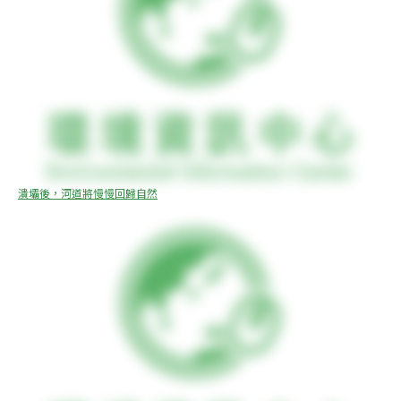
潰壩後，河道將慢慢回歸自然