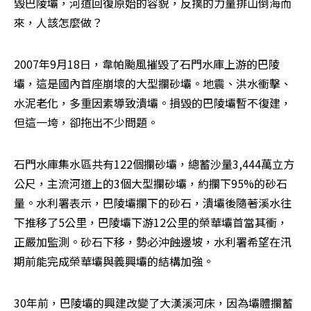
毀巴陵壩，河道回復原始的容貌，反撲的力量排山倒海而
來，人該怎麼做？
2007年9月18日，韋帕颱風摧毀了石門水庫上游的巴陵
壩，這是國內首座崩壞的大型攔砂壩。地震、洪水衝擊、
水泥老化，多重因素導致潰壩。損毀的巴陵壩暫不復建，
但這一垮，卻拖出不少問題。
石門水庫集水區共有122個攔砂壩，總蓄沙量3,444萬立方
公尺，主流河道上的3個大型攔砂壩，約攔下95%的砂石
量。水利署表示，巴陵壩攔下的砂石，潰壩後隨著溪水往
下推移了5公里，巴陵壩下游12公里的榮華壩首當其衝，
正嚴加監測。砂石下移，勢必沖蝕邊坡，水利署希望在汛
期前能完成榮華壩與義興壩的結構加強。
30年前，巴陵壩的興建改變了大漢溪河床，因為壩體攔蓄