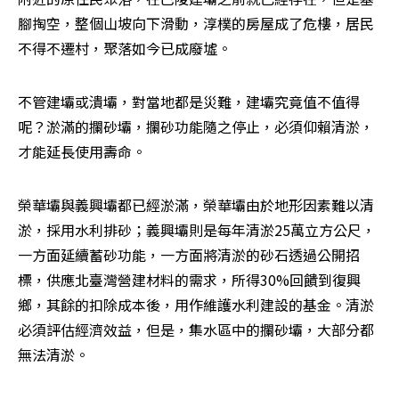
腳掏空，整個山坡向下滑動，淳樸的房屋成了危樓，居民
不得不遷村，聚落如今已成廢墟。
不管建壩或潰壩，對當地都是災難，建壩究竟值不值得
呢？淤滿的攔砂壩，攔砂功能隨之停止，必須仰賴清淤，
才能延長使用壽命。
榮華壩與義興壩都已經淤滿，榮華壩由於地形因素難以清
淤，採用水利排砂；義興壩則是每年清淤25萬立方公尺，
一方面延續蓄砂功能，一方面將清淤的砂石透過公開招
標，供應北臺灣營建材料的需求，所得30%回饋到復興
鄉，其餘的扣除成本後，用作維護水利建設的基金。清淤
必須評估經濟效益，但是，集水區中的攔砂壩，大部分都
無法清淤。