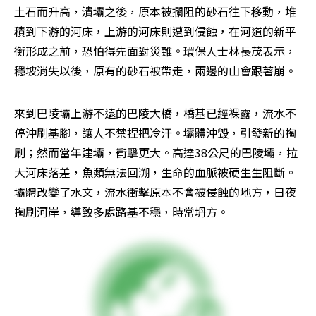
土石而升高，潰壩之後，原本被攔阻的砂石往下移動，堆
積到下游的河床，上游的河床則遭到侵蝕，在河道的新平
衡形成之前，恐怕得先面對災難。環保人士林長茂表示，
穩坡消失以後，原有的砂石被帶走，兩邊的山會跟著崩。
來到巴陵壩上游不遠的巴陵大橋，橋基已經裸露，流水不
停沖刷基腳，讓人不禁捏把冷汗。壩體沖毀，引發新的掏
刷；然而當年建壩，衝擊更大。高達38公尺的巴陵壩，拉
大河床落差，魚類無法回溯，生命的血脈被硬生生阻斷。
壩體改變了水文，流水衝擊原本不會被侵蝕的地方，日夜
掏刷河岸，導致多處路基不穩，時常坍方。