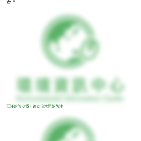
答。
低矮的防沙壩，從支流就開始防沙