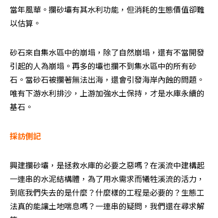
當年風華。攔砂壩有其水利功能，但消耗的生態價值卻難
以估算。
砂石來自集水區中的崩塌，除了自然崩塌，還有不當開發
引起的人為崩塌。再多的壩也攔不到集水區中的所有砂
石。當砂石被攔著無法出海，還會引發海岸內蝕的問題。
唯有下游水利排沙，上游加強水土保持，才是水庫永續的
基石。
採訪側記
興建攔砂壩，是拯救水庫的必要之惡嗎？在溪流中建構起
一連串的水泥結構體，為了用水需求而犧牲溪流的活力，
到底我們失去的是什麼？什麼樣的工程是必要的？生態工
法真的能讓土地喘息嗎？一連串的疑問，我們還在尋求解