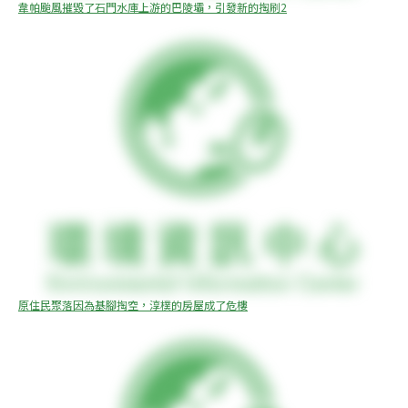
韋帕颱風摧毀了石門水庫上游的巴陵壩，引發新的掏刷2
原住民聚落因為基腳掏空，淳樸的房屋成了危樓