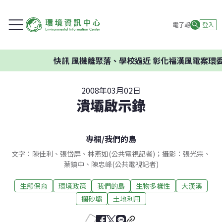
電子報
登入
快訊
風機離聚落、學校過近 彰化福漢風電案環委建議不
2008年03月02日
潰壩啟示錄
專欄
/
我們的島
文字：陳佳利、張岱屏、林燕如(公共電視記者)；攝影：張光宗、
葉鎮中、陳忠峰(公共電視記者)
生態保育
環境政策
我們的島
生物多樣性
大漢溪
攔砂壩
土地利用