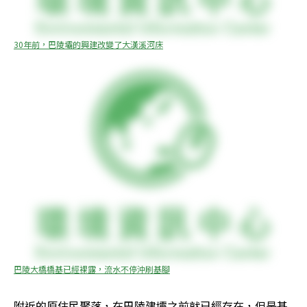
30年前，巴陵壩的興建改變了大漢溪河床
巴陵大橋橋基已經裸露，流水不停沖刷基腳
附近的原住民聚落，在巴陵建壩之前就已經存在，但是基