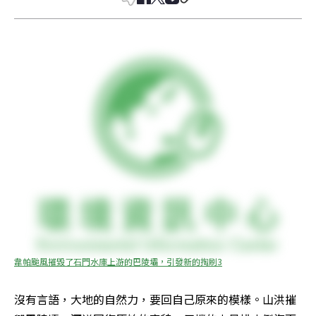
韋帕颱風摧毀了石門水庫上游的巴陵壩，引發新的掏刷3
沒有言語，大地的自然力，要回自己原來的模樣。山洪摧