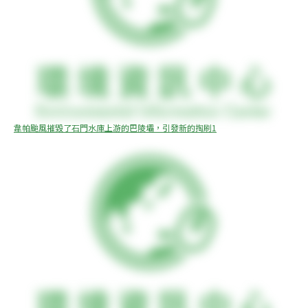
韋帕颱風摧毀了石門水庫上游的巴陵壩，引發新的掏刷1