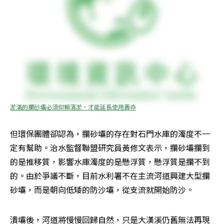
淤滿的攔砂壩必須仰賴清淤，才能延長使用壽命
但環保團體卻認為，攔砂壩的存在對石門水庫的濁度不一
定有幫助。治水監督聯盟研究員黃修文表示，攔砂壩攔到
的是推移質，影響水庫濁度的是懸浮質，懸浮質是攔不到
的。由於爭議不斷，目前水利署不在主流河道興建大型攔
砂壩，而是朝向低矮的防沙壩，從支流就開始防沙。
潰壩後，河道將慢慢回歸自然，只是大漢溪仍舊無法再現