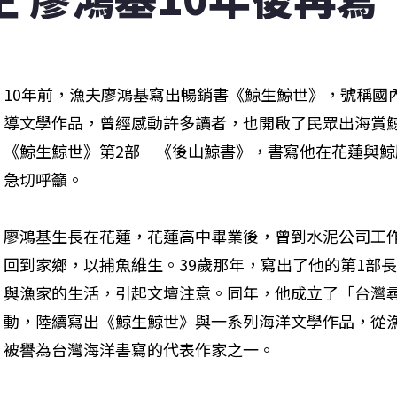
10年前，漁夫廖鴻基寫出暢銷書《鯨生鯨世》，號稱國
導文學作品，曾經感動許多讀者，也開啟了民眾出海賞鯨
《鯨生鯨世》第2部─《後山鯨書》，書寫他在花蓮與
急切呼籲。 
廖鴻基生長在花蓮，花蓮高中畢業後，曾到水泥公司工作
回到家鄉，以捕魚維生。39歲那年，寫出了他的第1部
與漁家的生活，引起文壇注意。同年，他成立了「台灣
動，陸續寫出《鯨生鯨世》與一系列海洋文學作品，從
被譽為台灣海洋書寫的代表作家之一。 