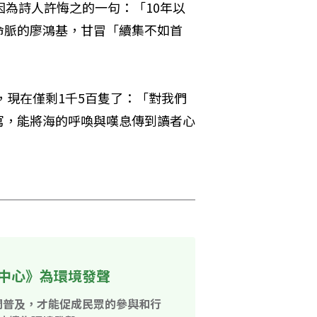
因為詩人許悔之的一句：「10年以
命脈的廖鴻基，甘冒「續集不如首
，現在僅剩1千5百隻了：「對我們
寫，能將海的呼喚與嘆息傳到讀者心
中心》為環境發聲
開普及，才能促成民眾的參與和行