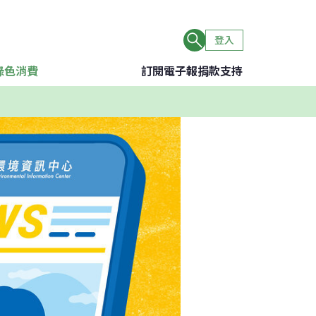
登入
綠色消費
訂閱電子報
捐款支持