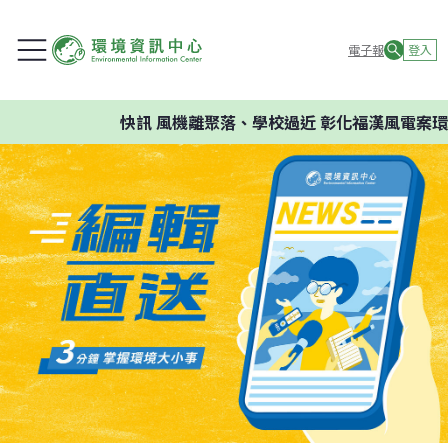
電子報
登入
快訊
風機離聚落、學校過近 彰化福漢風電案環