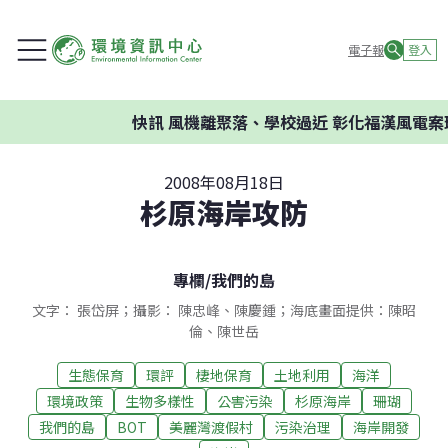
電子報
登入
快訊
風機離聚落、學校過近 彰化福漢風電案環委
2008年08月18日
杉原海岸攻防
專欄
/
我們的島
文字： 張岱屏；攝影： 陳忠峰、陳慶鍾；海底畫面提供：陳昭
倫、陳世岳
生態保育
環評
棲地保育
土地利用
海洋
環境政策
生物多樣性
公害污染
杉原海岸
珊瑚
我們的島
BOT
美麗灣渡假村
污染治理
海岸開發