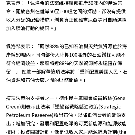
克表示：「佩洛希的法案維持聯邦離岸50哩內的產油禁
令，開放各州在離岸50至100哩之間的探勘，卻沒有提供
收入分配的配套措施，剝奪真正使維吉尼亞等州自願選擇
加入鑽油行動的誘因。」 
佩洛希表示：「既然88%的已知石油與天然氣資源位於海
岸線50哩內，同時部份大陸棚100哩外的石油鑽採可能不
符合經濟效益，那麼將近88%的天然資源將永遠儲存保
留。」 她進一部解釋這項法案將「重新配置美國人民、石
油資源和石油大廠之間的財務關係。」 
這項法案的支持者之一，德州民主黨國會議員格林(Gene 
Green)則表示此法案「透過從戰略儲油政策(Strategic 
Petroleum Reseerve)釋出石油，以降低消費者的能源支
出；增加研究、發展和配置乾淨的可更新能源和能源效能
技術；投資關鍵計劃，像是低收入家居能源補助計劃(the 