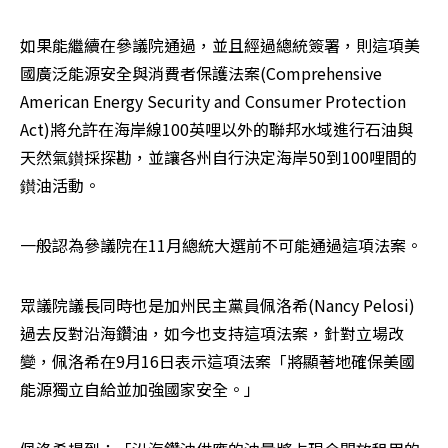
如果能繼續在參議院通過，並且經過總統簽署，則這項美
國廣泛能源安全與消費者保護法案(Comprehensive 
American Energy Security and Consumer Protection 
Act)將允許在海岸線100英哩以外的聯邦水域進行石油與
天然氣鑚採探勘，並讓各州自行決定海岸50到100哩間的
鑚油活動。 
一般認為參議院在11月總統大選前不可能通過這項法案。
眾議院議長同時也是加州民主黨員佩洛希(Nancy Pelosi)
過去反對沿海鑽油，如今也支持這項法案，針對立場改
變，佩洛希在9月16日表示這項法案「將顯著地確保美國
能源獨立自給並加強國家安全。」 