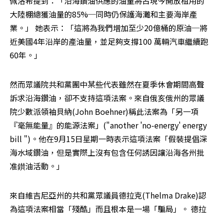
佩洛希提到：「沿海鑽油供應的油量將占現今開放租用的
大陸棚總獲油量的85%─同時仍保護海灘和主要海岸產
業。」 她表示：「這將為我們增加至少20億桶的原油─將
近美國4年沿岸的產油量，並足夠支撐100 萬輛汽車繼續跑
60年。」 
然而眾議院共和黨團中某些代表雖然在夏季休會期間高聲
訴求沿海鑽油，卻不支持這項法案。來自俄亥俄州的眾議
院少數派領袖貝納(John Boehner)稱此法案為「另一項
『毫無能量』的能源法案」("another 'no-energy' energy 
bill ")。他在9月15日星期一時表示這項法案「假裝提倡深
海水域鑽油，但是實際上沒有包含任何誘因讓沿海各州批
准鑚油活動。」 
來自維吉尼亞州的共和黨眾議員德拉克(Thelma Drake)認
為這項法案相當「殘酷」而且根本是一場「騙局」。 德拉