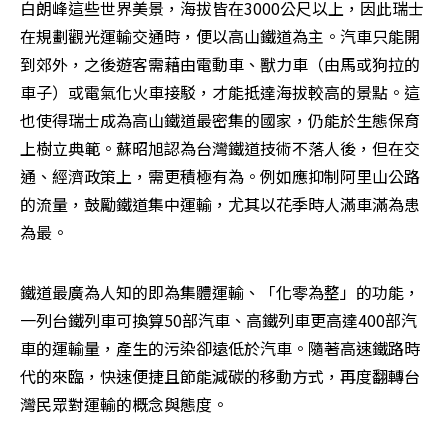
白朗峰這些世界美景，海拔皆在3000公尺以上，因此瑞士
在規劃觀光運輸交通時，便以高山鐵道為主。汽車只能開
到郊外，之後遊客需藉由電動車、獸力車（由馬或狗拉的
車子）或電氣化火車接駁，才能抵達海拔較高的景點。這
也使得瑞士成為高山鐵道最密集的國家，仍能於生態保育
上樹立典範。蘇昭旭認為台灣鐵道技術不落人後，但在交
通、經濟政策上，需更積極有為。例如應抑制阿里山公路
的流量，鼓勵鐵道集中運輸，尤其以花季時人滿車滿為患
為最。
鐵道最廣為人知的即為集體運輸、「化零為整」的功能，
一列台鐵列車可換算50部汽車、高鐵列車更高達400部汽
車的運輸量，產生的污染卻遠低於汽車。隨著高速鐵路時
代的來臨，快速便捷且節能減碳的移動方式，再度翻轉台
灣民眾對運輸的概念與態度。