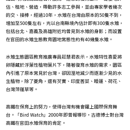
估、租地、營造，帶動許多志工參與，並由專家學者幾次
的交、接棒，經過10年，水雉在台灣由原本的50隻不到，
增加至500隻左右，光以台南縣境內估計即有300隻水雉，
包括台北、嘉義及高雄附近均曾見到水雉的身影；而設置
在官田的水雉生態教育園地常態性約有40幾隻水雉。
水雉生態園區教育推廣專員莊慧君表示，水雉特性喜愛將
卵隱藏於浮葉性植物葉片下，隨著復育水雉的需求，園區
內引進了原本常見於台灣，卻因溼地減少而逐漸少見的水
生植物，除了菱角，還有芡實、印度莕菜、睡蓮、荷花、
台灣萍蓬草等。
高鐵在保育上的努力，使得台灣有機會躍上國際保育舞
台。「Bird Watch」2000年即曾報導珍‧古德博士對台灣
高鐵在官田水雉保育的肯定。