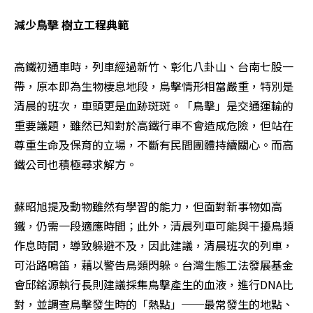
減少鳥擊 樹立工程典範
高鐵初通車時，列車經過新竹、彰化八卦山、台南七股一
帶，原本即為生物棲息地段，鳥擊情形相當嚴重，特別是
清晨的班次，車頭更是血跡斑斑。「鳥擊」是交通運輸的
重要議題，雖然已知對於高鐵行車不會造成危險，但站在
尊重生命及保育的立場，不斷有民間團體持續關心。而高
鐵公司也積極尋求解方。
蘇昭旭提及動物雖然有學習的能力，但面對新事物如高
鐵，仍需一段適應時間；此外，清晨列車可能與干擾鳥類
作息時間，導致躲避不及，因此建議，清晨班次的列車，
可沿路鳴笛，藉以警告鳥類閃躲。台灣生態工法發展基金
會邱銘源執行長則建議採集鳥擊產生的血液，進行DNA比
對，並調查鳥擊發生時的「熱點」──最常發生的地點、