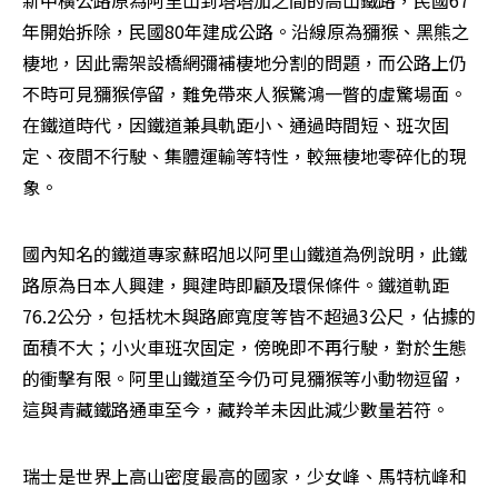
新中橫公路原為阿里山到塔塔加之間的高山鐵路，民國67
年開始拆除，民國80年建成公路。沿線原為獼猴、黑熊之
棲地，因此需架設橋網彌補棲地分割的問題，而公路上仍
不時可見獼猴停留，難免帶來人猴驚鴻一瞥的虛驚場面。
在鐵道時代，因鐵道兼具軌距小、通過時間短、班次固
定、夜間不行駛、集體運輸等特性，較無棲地零碎化的現
象。
國內知名的鐵道專家蘇昭旭以阿里山鐵道為例說明，此鐵
路原為日本人興建，興建時即顧及環保條件。鐵道軌距
76.2公分，包括枕木與路廊寬度等皆不超過3公尺，佔據的
面積不大；小火車班次固定，傍晚即不再行駛，對於生態
的衝擊有限。阿里山鐵道至今仍可見獼猴等小動物逗留，
這與青藏鐵路通車至今，藏羚羊未因此減少數量若符。
瑞士是世界上高山密度最高的國家，少女峰、馬特杭峰和