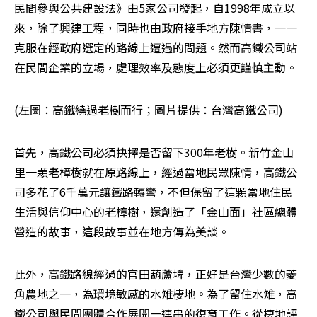
民間參與公共建設法》由5家公司發起，自1998年成立以
來，除了興建工程，同時也由政府接手地方陳情書，一一
克服在經政府選定的路線上遭遇的問題。然而高鐵公司站
在民間企業的立場，處理效率及態度上必須更謹慎主動。
(左圖：高鐵繞過老樹而行；圖片提供：台灣高鐵公司)
首先，高鐵公司必須抉擇是否留下300年老樹。新竹金山
里一顆老樟樹就在原路線上，經過當地民眾陳情，高鐵公
司多花了6千萬元讓鐵路轉彎，不但保留了這顆當地住民
生活與信仰中心的老樟樹，還創造了「金山面」社區總體
營造的故事，這段故事並在地方傳為美談。
此外，高鐵路線經過的官田葫蘆埤，正好是台灣少數的菱
角農地之一，為環境敏感的水雉棲地。為了留住水雉，高
鐵公司與民間團體合作展開一連串的復育工作。從棲地評