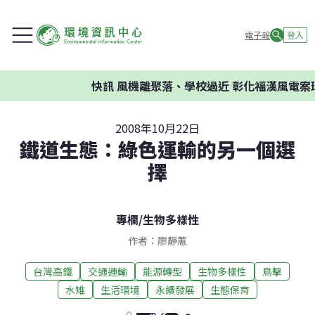
電子報
登入
快訊
風機離聚落、學校過近 彰化福漢風電案環
2008年10月22日
鐵道生態：綠色運輸的另一個選
擇
專欄
/
生物多樣性
作者：廖靜蕙
台灣高鐵
交通運輸
能源轉型
生物多樣性
鳥擊
水雉
生活環境
永續發展
生態保育