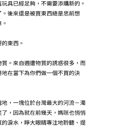
舊玩具已經足夠，不需要添購新的。
了。後來還是被買東西總是思前想
車。
的東西。

物質。來自週遭物質的誘惑很多，而
時地在當下為你們做一個不買的決
塊地，一塊位於台灣最大的河流－濁
笑了，因為就在前幾天，媽咪也悄悄
眶的淚水，睜大眼睛專注地聆聽、提