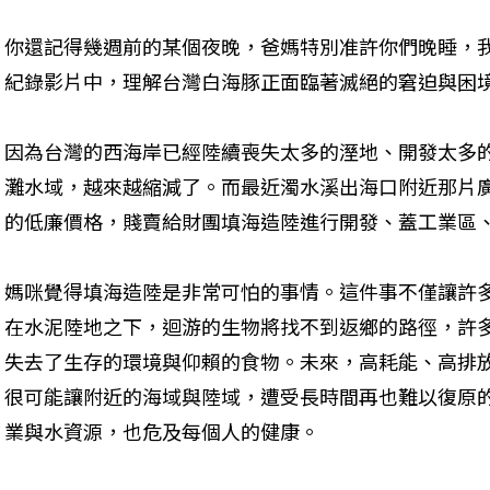
你還記得幾週前的某個夜晚，爸媽特別准許你們晚睡，
紀錄影片中，理解台灣白海豚正面臨著滅絕的窘迫與困
因為台灣的西海岸已經陸續喪失太多的溼地、開發太多
灘水域，越來越縮減了。而最近濁水溪出海口附近那片廣
的低廉價格，賤賣給財團填海造陸進行開發、蓋工業區、
媽咪覺得填海造陸是非常可怕的事情。這件事不僅讓許多
在水泥陸地之下，迴游的生物將找不到返鄉的路徑，許多
失去了生存的環境與仰賴的食物。未來，高耗能、高排放工
很可能讓附近的海域與陸域，遭受長時間再也難以復原
業與水資源，也危及每個人的健康。
