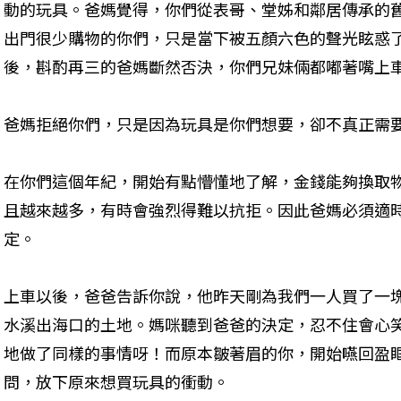
動的玩具。爸媽覺得，你們從表哥、堂姊和鄰居傳承的
出門很少購物的你們，只是當下被五顏六色的聲光眩惑
後，斟酌再三的爸媽斷然否決，你們兄妹倆都嘟著嘴上
爸媽拒絕你們，只是因為玩具是你們想要，卻不真正需要
在你們這個年紀，開始有點懵懂地了解，金錢能夠換取
且越來越多，有時會強烈得難以抗拒。因此爸媽必須適
定。

上車以後，爸爸告訴你說，他昨天剛為我們一人買了一
水溪出海口的土地。媽咪聽到爸爸的決定，忍不住會心
地做了同樣的事情呀！而原本皺著眉的你，開始嚥回盈
問，放下原來想買玩具的衝動。
