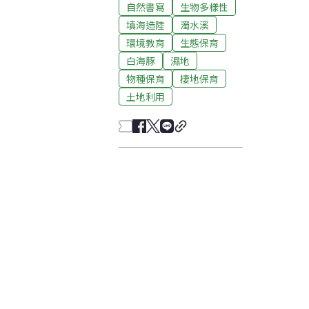
自然書寫
生物多樣性
填海造陸
濁水溪
環境教育
生態保育
白海豚
濕地
物種保育
棲地保育
土地利用