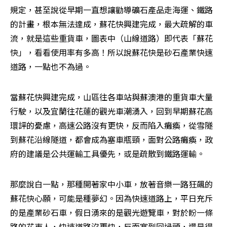
規定，甚至說從早期一直想讓勸導礦石產品走海運、鐵路
的計畫，根本無法達成，蘇花快興建完成，最大疏解的車
流，就是這些重貨車，圖表中（山線道路）即代表「蘇花
快」，看看使用率有多高！所以說蘇花快是砂石產業快速
道路，一點也不為過。
當蘇花快興建完成，山區往各車站與蘇澳港的重貨車大量
行駛，以及宜蘭往花蓮的觀光車潮湧入，回到早期蘇花高
環評的憂慮，高速公路沒有更快，反而陷入癱瘓，從雪隧
到蘇花沿線隧道，都會成為塞車瓶頸，面對公路癱瘓，政
府的建議是公共運輸工具優先，或是疏散到鐵路運輸。
那麼說白一點，那種開著家中小車，放著音樂一路狂飆的
蘇花快心願，可能是種夢幻。因為快速道路上，平日充斥
的是產業砂石車，假日湧來的是觀光遊覽車，對於盼一條
路的花東人，快速道路沒更快，反而塞到回過頭，還是得