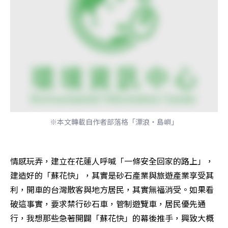
※本文轉載自作者部落格「漂浪‧島嶼」
情感玩弄，建立在花蓮人呼喊「一條安全回家的路上」，
建造好的「蘇花快」，其實是砂石產業與旅遊產業享受其
利，開車的台灣散客與地方居民，其實無福消受。如果看
破這事實，要求禁行砂石車，管制遊覽車，居民優先通
行，我想那些急著開闢「蘇花快」的幕後推手，興致大概