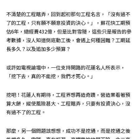
不清楚的工程瞎弄，回到起初那句工程名言，「沒有過不
了的工程，只有願不願意投資的決心。」，蘇花快工期預
估6年，總經費432億，但是比對雪隧，這些只是報告的參
考數據，沒人知道倒底動工後，會遇上何種困難？工期延
長多久？以及追加多少預算？
或許如電視論壇中，一位支持開路的花蓮名人所表示，
「挖下去，真的不能挖，我們才死心。」
挖吧！花蓮人有期待，工程界想再造奇蹟，營造業看著預
算大餅，縱使風險甚大、工程瞎弄，只要有投資決心，沒
有過不了的工程。
那麼，另一個問題該想想，成功不是挖通，而是挖通之後