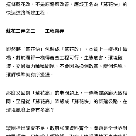
這條蘇花改，不是原路廊改善，應該正名為「蘇花快」的
快速道路新建工程。
蘇花三弄之二──工程瞎弄
即然將「蘇花快」包裝成「蘇花改」，本質上一樣挖山造
橋，對於環評一樣得審查工程可行、生態危害、環境破
壞、交通壓力種種問題，不會因為換個政黨、變個名稱，
環評標準就有所擺盪。
那麼又回到「蘇花高」的老問題上，一條新闢路廊大致相
同，至是從「蘇花高」降級成「蘇花快」的新建公路，在
環境風險上會有多高？
環團指出調查不足，政府強調資料齊全，問題是全世界對