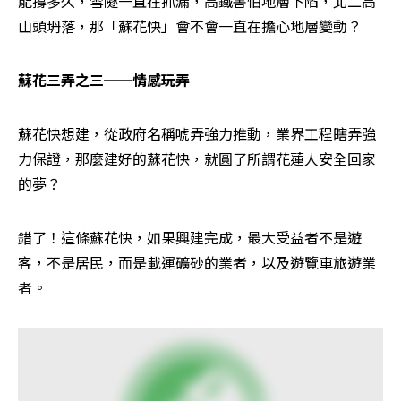
能撐多久，雪隧一直在抓漏，高鐵害怕地層下陷，北二高
山頭坍落，那「蘇花快」會不會一直在擔心地層變動？
蘇花三弄之三──情感玩弄
蘇花快想建，從政府名稱唬弄強力推動，業界工程瞎弄強
力保證，那麼建好的蘇花快，就圓了所謂花蓮人安全回家
的夢？
錯了！這條蘇花快，如果興建完成，最大受益者不是遊
客，不是居民，而是載運礦砂的業者，以及遊覽車旅遊業
者。