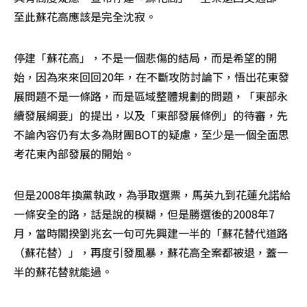
至此蘇花高應該是完全沈寂。
停建「蘇花高」，不是一個悲傷的結局，而是希望的開
始，因為來來回回20年，在不斷攻防討論下，悟出花東發
展問題不是一條路，而是區域整體規劃的問題，「東部永
續發展綱要」的提出，以及「東部發展條例」的待審，先
不論內容仍有太多為財團BOT的疑慮，至少是一個全面思
考花東內部發展的開始。
但是2008年換黨執政，為爭取選票，馬英九到花蓮允諾給
一條安全的路，話是說的模糊，但是勝選後的2008年7
月，當時閣揆劉兆玄一句可先興建一半的「蘇花替代道路
（蘇花替）」，再度引發風暴，蘇花高全案都被退，蓋一
半的蘇花替就能過。