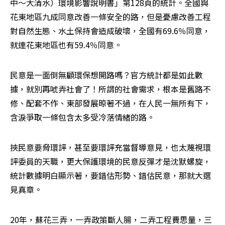
中～大清水）環境影響說明書」第128頁的統計。全國與
花東地區九成同意改善一條安全的路，但是憂慮改善工程
對自然生態、水土保持會造成破壞，全國有69.6％同意，
就連花東地區也有59.4％同意。
民意是一面倒無顧環保想開路嗎？官方統計都是如此數
據，就別再唬弄社會了！所謂的社會需求，根本是舊路不
修、配套不作、東部發展晾著不過，在人民一無所有下，
含淚爭取一條包含太多受冷落情緒的路。
挾民意要脅環評，甚至要環評充當督導意見，也太蔑視環
評委員的天職，更大保護環境的民意反彈才是沈默螺旋，
統計數據明白顯示著，要錯估形勢、錯估民意，那就大選
見真章。
20年，蘇花三弄，一弄政策斷人腸，二弄工程費思量，三