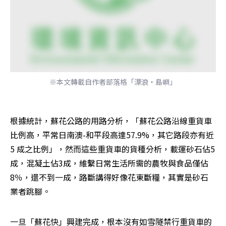
※本文轉載自作者部落格「漂浪‧島嶼」
根據統計，蘇花公路的用路分析，「蘇花公路沿線重貨車
比例高，平常日南澳-和平段高達57.9%，其它路段亦有近
5 成之比例」，然而這些重貨車的貨種分析，載運砂石佔5
成，混凝土佔3成，維繫日常生活所需的農牧與食品僅佔
8％，還不到一成，路斷講得好像花東斷糧，其實是砂石
業者跳腳。
一旦「蘇花快」興建完成，根本沒有如雪隧禁行重貨車的