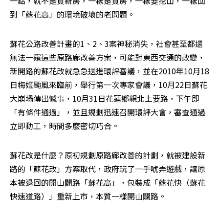
一點，就不是買新房，一樣是買房，一樣要挖山，一樣回
到「蘇花高」的環境破壞的老問題。
蘇花公路改善計畫的1、2、3案神秘消失，社會甚至都還
無法一窺這些原路廊改善方案，可能對東西交通的改變，
新開路的蘇花改就急急送進環評審議，並在2010年10月18
日梅姬颱風來臨前，舉行第一次專家會議，10月22日蘇花
大崩塌傳出憾事，10月31日花蓮鄉親北上要路，下午即
「有條件通過」，並且規劃迅速召開環評大會，審查通過
立即動工，時間多麼密切巧合。
蘇花改是什麼？原初規劃原路廊改善的計劃，就被建設新
路的「蘇花改」方案取代，政府玩了一手唬弄遊戲，讓原
本被退回的開山闢路「蘇花高」，包裝成「蘇花快（蘇花
快速道路）」重新上市，本質一樣開山闢路。