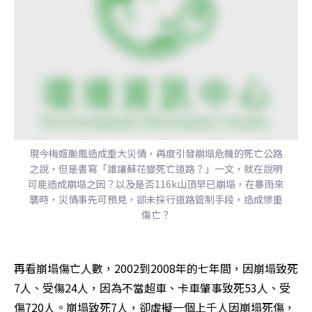
現今梅姬颱風造成重大災情，再度引發崩塌危機的死亡公路
之說，但是書寫「誰讓蘇花變死亡道路？」一文，就在說明
可能造成崩塌之因？以及是否116k山頂早已崩塌，在暴雨來
襲時，災情事先可預見，卻未採行道路管制手段，造成慘重
傷亡？
再看崩塌傷亡人數，2002到2008年的七年間，因崩塌致死
7人、受傷24人，因為不當超車、卡車肇事致死53人、受
傷720人。崩塌致死7人，卻虛擬一個上千人因崩塌死傷，