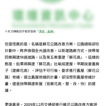
※本文轉載自作者部落格「
漂浪‧島嶼
」
但是怪異的是，名稱是蘇花公路改善方案，公路總局卻在
計劃中，跨界搞個全光譜改善，以新建路廊方式，挾帶第
四案興建快速道路，以及第五案重建「蘇花高」。這樣的
態度，如果將興建「蘇花高」比喻成建屋，早期說要蓋房
子（建蘇花高），評估不可行後，要求進行舊屋（蘇花公
路）修繕，提出舊屋修繕的計畫，卻沒想到舊屋修繕計
畫，還是挾帶興建新屋（見蘇花高、替、改、快）的建
議。
更詭異是，2009年12月交通部進行蘇花公路改善方案評