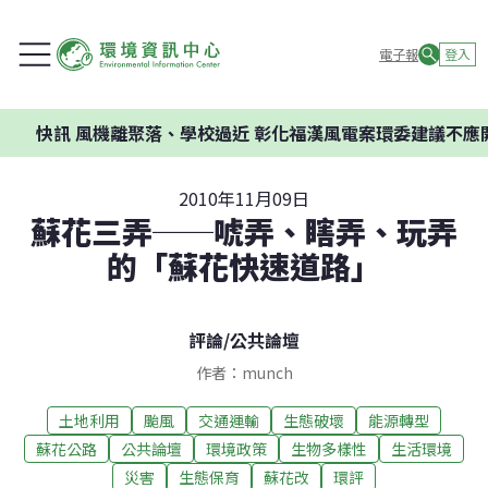
電子報
登入
聚落、學校過近 彰化福漢風電案環委建議不應開發
2010年11月09日
蘇花三弄──唬弄、瞎弄、玩弄
的「蘇花快速道路」
評論
/
公共論壇
作者：munch
土地利用
颱風
交通運輸
生態破壞
能源轉型
蘇花公路
公共論壇
環境政策
生物多樣性
生活環境
災害
生態保育
蘇花改
環評