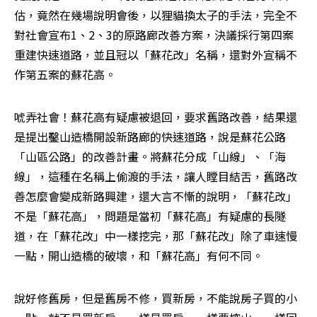
估，竟然在幾場說明會後，以狸貓換太子的手法，完全不
對社會宣布1、2、3的原路廊改善方案，決議採行第四案
重建快速道路，並且冠以「蘇花改」名稱，還對外宣稱不
作第五案的蘇花高。
唬弄社會！蘇花高有疑慮被退回，要求舊路改善，結果還
是提出鑿山造橋開設新路廊的快速道路，說是蘇花公路
「山區公路」的改善計畫。將蘇花分成「山線」、「海
線」，這種在名稱上偷渡的手法，讓人瞠目結舌，舊路改
善怎麼會變成新路興建，還大言不慚的說明，「蘇花改」
不是「蘇花高」，問題是當初「蘇花高」有疑慮的長隧
道，在「蘇花改」中一樣挖完，那「蘇花改」除了車速慢
一點，開山造橋的破壞，和「蘇花高」有何不同。
說好修舊房，但是舊房不修，買新房，不能說房子買的小