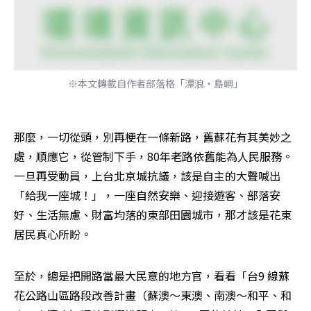
※本文轉載自作者部落格「漂浪‧島嶼」
那麼，一切從頭，別再梗在一條新路，舊蘇花有其美妙之
處，順應它，從管制下手，80年老路依舊能為人民服務。
一旦再受動員，上台北京城抗議，該是自主的大聲喊出
「給我一座城！」，一座自然安樂、迎接遊客、部落安
好、生活無慮、財富均落的東部田園城市，那才該是花東
居民真心所盼。
至於，總是把開路當最大民意的地方官，看看「台9 線蘇
花公路山區路段改善計畫（蘇澳～東澳、南澳～和平、和