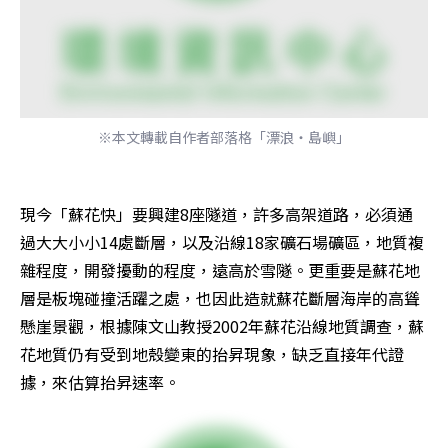
※本文轉載自作者部落格「漂浪‧島嶼」
現今「蘇花快」要興建8座隧道，許多高架道路，必須通
過大大小小14處斷層，以及沿線18家礦石場礦區，地質複
雜程度，開發擾動的程度，遠高於雪隧。更重要是蘇花地
層是板塊碰撞活躍之處，也因此造就蘇花斷層海岸的高聳
懸崖景觀，根據陳文山教授2002年蘇花沿線地質調查，蘇
花地質仍有受到地殼變東的抬昇現象，缺乏直接年代證
據，來估算抬昇速率。