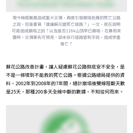
現今梅姬颱風造成重大災情，再度引發崩塌危機的死亡公路
之說，但是書寫「誰讓蘇花變死亡道路？」一文，就在說明
可能造成崩塌之因？以及是否116k山頂早已崩塌，在暴雨來
襲時，災情事先可預見，卻未採行道路管制手段，造成慘重
傷亡？
蘇花公路改善計畫，讓人疑慮蘇花公路倒底安不安全，是
不是一條壞到不能救的死亡公路。根據公路總局提供的資
料，2002年到2008年的7年間，總計崩塌後雙線阻斷天數
是25天，那種200多天全線中斷的數據，不知從何而來。