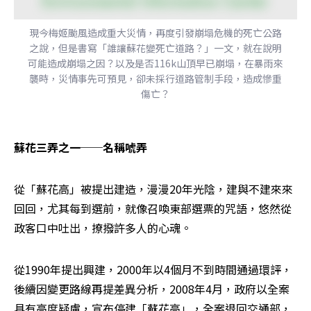
現今梅姬颱風造成重大災情，再度引發崩塌危機的死亡公路
之說，但是書寫「誰讓蘇花變死亡道路？」一文，就在說明
可能造成崩塌之因？以及是否116k山頂早已崩塌，在暴雨來
襲時，災情事先可預見，卻未採行道路管制手段，造成慘重
傷亡？
蘇花三弄之一──名稱唬弄
從「蘇花高」被提出建造，漫漫20年光陰，建與不建來來
回回，尤其每到選前，就像召喚東部選票的咒語，悠然從
政客口中吐出，撩撥許多人的心魂。
從1990年提出興建，2000年以4個月不到時間通過環評，
後續因變更路線再提差異分析，2008年4月，政府以全案
具有高度疑慮，宣布停建「蘇花高」，全案退回交通部，