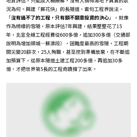
地質評估，只能說大概瞭解，沒有人搞得清地下真實的狀
況為何。興建「蘇花快」的長隧道，套句工程界說法，
「
沒有過不了的工程，只有願不願意投資的決心
」，就像
作為榜樣的雪隧，原本評估7年興建，結果整整花了15
年，北宜全線工程經費從600多億，追加300多億（交通部
說明為增加頭城─蘇澳段），困難度最高的雪隧，工程期
間災變20餘次，25人殉職，甚至挖到準備放棄，在不斷追
加預算下，從原本隧道土建工程200多億，再追加30多
億，才把世界第5長的工程奇蹟撐了出來。