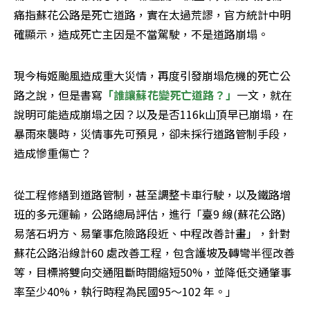
痛指蘇花公路是死亡道路，實在太過荒謬，官方統計中明
確顯示，造成死亡主因是不當駕駛，不是道路崩塌。
現今梅姬颱風造成重大災情，再度引發崩塌危機的死亡公
路之說，但是書寫
「誰讓蘇花變死亡道路？」
一文，就在
說明可能造成崩塌之因？以及是否116k山頂早已崩塌，在
暴雨來襲時，災情事先可預見，卻未採行道路管制手段，
造成慘重傷亡？
從工程修繕到道路管制，甚至調整卡車行駛，以及鐵路增
班的多元運輸，公路總局評估，進行「臺9 線(蘇花公路)
易落石坍方、易肇事危險路段近、中程改善計畫」，針對
蘇花公路沿線計60 處改善工程，包含護坡及轉彎半徑改善
等，目標將雙向交通阻斷時間縮短50%，並降低交通肇事
率至少40%，執行時程為民國95～102 年。」