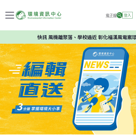
電子報
登入
快訊
風機離聚落、學校過近 彰化福漢風電案環委