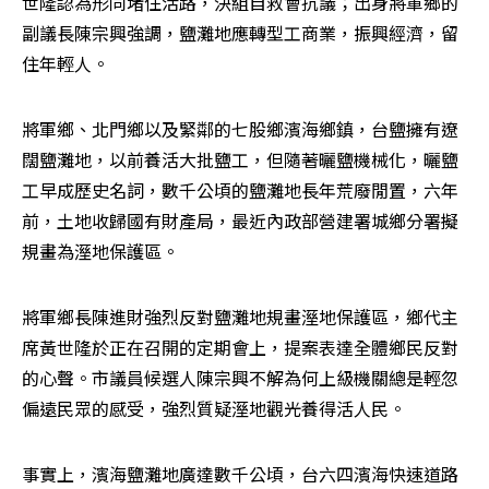
世隆認為形同堵住活路，決組自救會抗議；出身將軍鄉的
副議長陳宗興強調，鹽灘地應轉型工商業，振興經濟，留
住年輕人。
將軍鄉、北門鄉以及緊鄰的七股鄉濱海鄉鎮，台鹽擁有遼
闊鹽灘地，以前養活大批鹽工，但隨著曬鹽機械化，曬鹽
工早成歷史名詞，數千公頃的鹽灘地長年荒廢閒置，六年
前，土地收歸國有財產局，最近內政部營建署城鄉分署擬
規畫為溼地保護區。
將軍鄉長陳進財強烈反對鹽灘地規畫溼地保護區，鄉代主
席黃世隆於正在召開的定期會上，提案表達全體鄉民反對
的心聲。市議員候選人陳宗興不解為何上級機關總是輕忽
偏遠民眾的感受，強烈質疑溼地觀光養得活人民。
事實上，濱海鹽灘地廣達數千公頃，台六四濱海快速道路