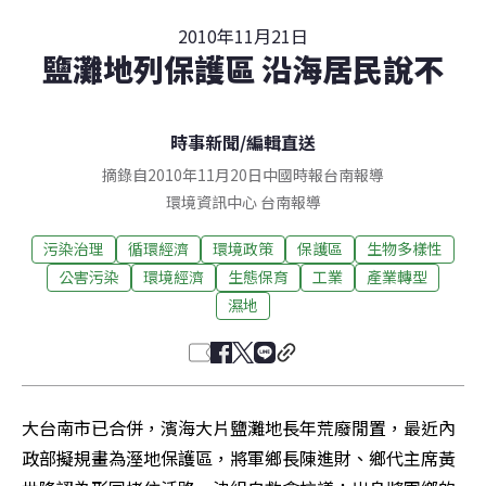
2010年11月21日
鹽灘地列保護區 沿海居民說不
時事新聞
/
編輯直送
摘錄自2010年11月20日中國時報台南報導
環境資訊中心
台南
報導
污染治理
循環經濟
環境政策
保護區
生物多樣性
公害污染
環境經濟
生態保育
工業
產業轉型
濕地
大台南市已合併，濱海大片鹽灘地長年荒廢閒置，最近內
政部擬規畫為溼地保護區，將軍鄉長陳進財、鄉代主席黃