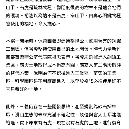
山甲、石虎是疏林物種，鬱閉度很高的樹林不是適合牠們
的環境。裕隆以為這不是石虎、穿山甲、白鼻心關鍵物種
會使用的棲地，令人擔心。
本案一開始時，保育團體即建議裕隆公司使用現有的銅鑼
工業區，但裕隆堅持使用自己的土地開發。時代力量新竹
黨部苗栗辦公室代表陳祺忠表示，裕隆未選擇進入銅鑼工
業區，應與土地取得成本過高有關，應寫入第二階段環評
的替代方案，說明為何不選擇進入工業區，苗栗的工業
區、科學園區是不利廠商進入，以至於裕隆必須使用好不
容易養好的土地。
此外，三義仍存在一些開發思維，甚至規劃為砂石採集
區，淺山生態的未來充滿不確定性。幾位與會人士都建議
裕隆，買下原來有石虎、現在沒有石虎的土地，進行復育