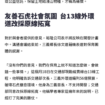
或公益信託，保留土地給淺山物種，才稱為補償。
友善石虎社會氛圍  台13線外環
道改採原線拓寬
對於與會者提供的意見，裕隆公司表示將反映在開發計畫
中。溝通會議結束前，三義鄉長徐文達藉機表達對保育團
體的感謝。
「沒有你們的意見，我們在保育上就不知道怎麼做，會做
錯一些事情。」這個月18日在交通部現勘縱貫線台13線工
程，他明確告訴交通部次長，三義外環道編列56億預算，
破壞石虎棲息環境，他身為三義首長，不支持開發；交通
部同意改採原線拓寬。他稱學者專家這幾年來的說明，已
經打了完美的勝仗。