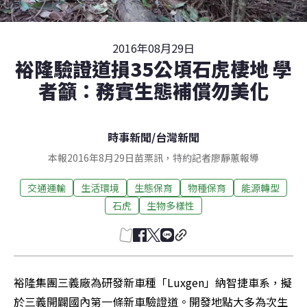
2016年08月29日
裕隆驗證道損35公頃石虎棲地 學
者籲：務實生態補償勿美化
時事新聞
/
台灣新聞
本報2016年8月29日苗栗訊，特約記者廖靜蕙報導
交通運輸
生活環境
生態保育
物種保育
能源轉型
石虎
生物多樣性
裕隆集團三義廠為研發新車種「Luxgen」納智捷車系，擬
於三義開闢國內第一條新車驗證道。開發地點大多為次生