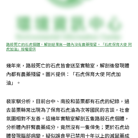
路殺死亡的石虎個體，解剖結果無一體內沒有農藥殘留。「石虎保育大使 阿
虎加油」授權提供
幾年來，路殺死亡的石虎皆會送至實驗室，解剖後發現體
內都有農藥殘留。圖片提供：「石虎保育大使 阿虎加
油」。
裴家騏分析，目前台中、南投和苗栗都有石虎的紀錄，過
去苗栗縣常出現為了保育石虎淪為次等國民的言談，社會
氛圍相對不友善。這幾年實驗室解剖五隻路殺石虎個體，
分析體內肝腎農藥成分，竟然沒有一隻倖免；更於石虎幼
體發現腦部病變，疑似誤食早已禁用十年以上的滅鼠藥成