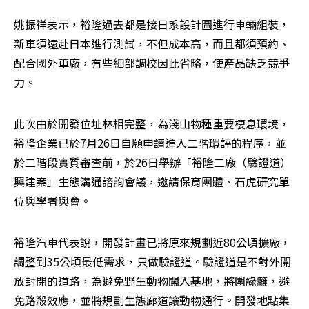
姚振祥表示，裕隆過去都是接日系設計圖進行車輛組裝，
新車須遠赴日本進行測試，不但成本高，而且都須預約、
配合國外車廠，有些細部調校因此省略，使產品缺乏競爭
力。
此次由於開發位址林相完整，為淺山物種重要棲息環境，
裕隆企業已於7月26日自願申請進入二階環評的程序，並
於二階段實質審查前，於26日舉辦「裕隆二廠（驗證道）
興建案」生態溝通諮詢會議，邀請保育團體、石虎研究單
位與學者與會。
裕隆汽車代表說，開發計畫已將原來規劃近80公頃擴廠，
調整到35公頃最低需求，只做驗證道。驗證道是不對外開
放封閉的道路，為避免野生動物闖入基地，將圍綠籬，避
免路殺效應，並將規劃生態廊道讓動物通行。開發地點集