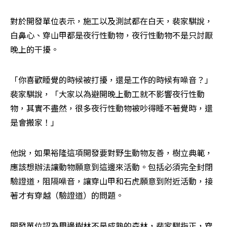
對於開發單位表示，施工以及測試都在白天，裴家騏說，
白鼻心、穿山甲都是夜行性動物，夜行性動物不是只討厭
晚上的干擾。
「你喜歡睡覺的時候被打擾，還是工作的時候有噪音？」
裴家騏說，「大家以為避開晚上動工就不影響夜行性動
物，其實不盡然，很多夜行性動物被吵得睡不著覺時，還
是會搬家！」
他說，如果裕隆這項開發要對野生動物友善，樹立典範，
應該想辦法讓動物願意到這邊來活動。包括必須完全封閉
驗證道，阻隔噪音，讓穿山甲和石虎願意到附近活動，接
著才有穿越（驗證道）的問題。
開發單位認為周邊樹林不是成熟的森林，裴家騏指正，穿