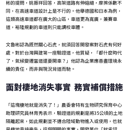
彬的提問，姚振祥回答，高架道路有伸縮縫，摩擦係數不
同，在高速車道設計上是不行的。他舉德國和日本為例，
這類高速車道都在廣大的山區，車道更為寬廣，兼賽車
道，裕隆規劃的車道則只能調校車體。
文魯彬認為既然關心石虎，就須回答開發案對石虎有何好
處。對於台灣興建第一座驗證道，他質疑，「都什麼時代
了，氣候變遷當道還要開車？」他認為企業應善盡環境永
續的責任，而非與現況背道而馳。
面對棲地消失事實  務實補償措施
「這塊棲地就是消失了！」農委會特有生物研究保育中心
助理研究員林育秀表示，驗證道的規劃是將35公頃的土地
隔離起來，如此規劃並不適合陸域動物進入或使用，也就
是棲地直接喪失，這個明顯的事實，開發單位「就承認