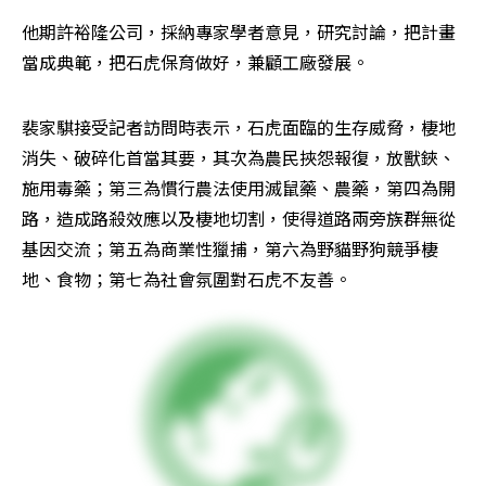
他期許裕隆公司，採納專家學者意見，研究討論，把計畫
當成典範，把石虎保育做好，兼顧工廠發展。
裴家騏接受記者訪問時表示，石虎面臨的生存威脅，棲地
消失、破碎化首當其要，其次為農民挾怨報復，放獸鋏、
施用毒藥；第三為慣行農法使用滅鼠藥、農藥，第四為開
路，造成路殺效應以及棲地切割，使得道路兩旁族群無從
基因交流；第五為商業性獵捕，第六為野貓野狗競爭棲
地、食物；第七為社會氛圍對石虎不友善。