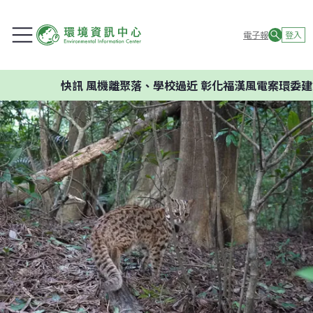
電子報
登入
快訊
風機離聚落、學校過近 彰化福漢風電案環委建議不應開