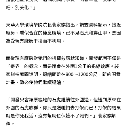
吧，別美化！」
東華大學環境學院院長裴家騏指出，調查資料顯示，接近
廠房、看似合宜的棲息環境，已不見石虎和穿山甲，是因
為受現有廠房干擾而不利用。
而從現有廠房對牠們的排擠效應就知道，開發範圍不僅是
「邊界」的概念，而是還會往外圍1公里的退縮效應。裴
家騏指著圖說明，退縮距離在800～1200公尺，新的開發
計畫，勢必使牠們繼續退縮。
「開發只會讓原棲地的石虎繼續往外圍退，但遇到原來在
外圍的石虎族群，你只是送牠們去打架而已！打架的結果
就是你死我活，沒有幫助也保護不了牠們。」裴家騏解
釋。