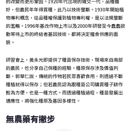
的改變而更形鞏固。1920年代出現的雜交一代，品種雖
好，但農民年年得買種，此乃以技術壟斷。1930年開始植
物專利概念，從品種權保護到植物專利權，是以法規壟斷
的濫觴。1996年基改作物上市以及2000年研發至今蠢蠢欲
動等待上市的終結者基因技術，都將決定糧食供應的面
貌。
研習會上，黃永光即提供了種苗保存技術，現場來自南部
的農民，也分享自己保種的經驗。種原保存涉及價值判
斷，郭華仁說，傳統的作物若民眾喜歡食用，則透過不斷
種植就得以保存；但若農民認為跟種苗公司購買種子耕作
較為方便，也是一種方式。而透過種植過程，種苗發展出
適應性，將強化種原及基因多樣性。
無農藥有撇步