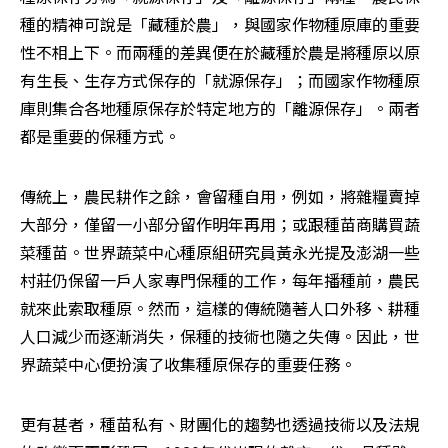
種的精神可說是「藏種於農」，與國家作物種原庫的重要
性不相上下。而兩種的差異便在於藏種於農是將種原以原
有生長、生存方式保存的「就源保存」；而國家作物種原
庫則集合各地種原保存於特定地方的「離源保存」。兩者
都是重要的保種方式。
傳統上，農民耕作之餘，會留種自用，例如，將雜糧賣掉
大部分，僅留一小部分留作明年再用；或跟種苗商購買蔬
菜種苗。世界蔬菜中心種原組研究員黃永光提及澎湖一些
村莊仍保留一戶人家專門保種的工作，每年播種前，農民
就來此索取種原。然而，這樣的傳統隨著人口外移、耕種
人口減少而逐漸消失，保種的技術也隨之失傳。因此，世
界蔬菜中心便扮演了收集種原保存的重要任務。
更有甚者，種苗私有、財團化的趨勢也透過技術以及法規