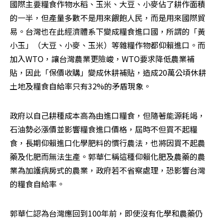
國際主要糧食作物水稻、玉米、大豆、小麥佔了耕作面積
的一半，但產量多數不是用來餵飽人民，而是用來國際貿
易。台灣也在此經濟體系下變成糧食進口國，所謂的「黃
小玉」（大豆、小麥、玉米）等雜糧作物都仰賴進口。而
加入WTO，讓台灣農業更險峻，WTO要求降低農業補
貼，因此「保價收購」變成休耕補貼，造成20萬公頃休耕
土地及糧食自給率只有32%的矛盾現象。
政府以自己耕種成本高為由進口糧食，但隨著能源耗竭，
石油勢必漲價並影響糧食進口價格，屆時不但買不起糧
食，長期仰賴進口化學肥料的慣行農法，也將因買不起農
藥及化肥而無法生產。郭華仁稱這種仰賴化肥及農藥的農
業為加護病房式的農業，政府若不省察處理，恐影響台灣
的糧食自給率。
郭華仁認為台灣應回到100年前，即使沒有化學和農藥仍