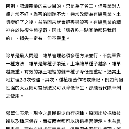
菌劑，噴灑農藥的主要目的，只是為了省工，但農業對人
體非常不好。蟲害的問題不大，通常改變為有機農業、土
壤變好了之後，益蟲回來就會把害蟲殺害。有機農業的精
神在於恢復生態循環，因此「讓蟲吃一點其他都是我們
的」，損失一定有，但不嚴重。
除草是最大問題。雜草管理必須多種方法並行，不能單靠
一種方法。雜草是靠種子繁殖，土壤雜草種子越多，雜草
越嚴重，有效的讓土地裡的雜草種子降低是重點。通常土
地耕理2-3次較佳。其次，種植覆蓋作物或綠肥，例如匍匐
性強的大豆既可當綠肥又可以降低草生，都能替代除草劑
之使用。
郭華仁表示，現今之農民很少自行採種，原因出於採種技
術以及種原保存，而這兩者都可以透過學習傳承。也有農