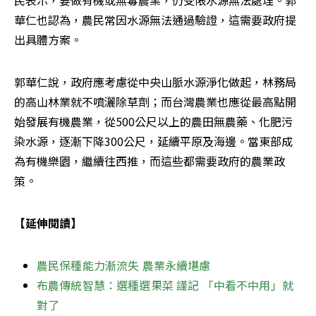
民表示，要做有機或無毒農業，仍受限水源無法處理。郭
華仁也認為，農民常因水源無法通過驗證，這需要政府提
出具體方案。
郭華仁說，政府應考慮從中央山脈水源淨化做起，林務局
的高山林業就不噴灑除草劑；而台灣農業也應從最高點開
始發展有機農業，從500公尺以上的農田無農藥、化肥污
染水源，逐漸下降300公尺，延續平原及海邊。當東部成
為有機樂園，繼續往西推，而這些都需要政府的農業政
策。
【延伸閱讀】
農民保種能力漸流失 農業永續堪慮
布農傳統智慧：選種選果菜 謹記 「中看不中用」就
對了