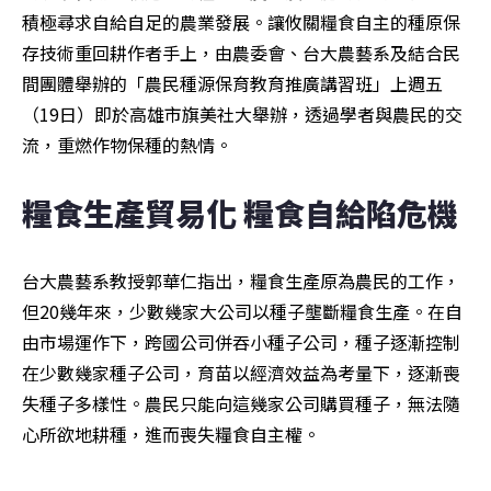
積極尋求自給自足的農業發展。讓攸關糧食自主的種原保
存技術重回耕作者手上，由農委會、台大農藝系及結合民
間團體舉辦的「農民種源保育教育推廣講習班」上週五
（19日）即於高雄市旗美社大舉辦，透過學者與農民的交
流，重燃作物保種的熱情。
糧食生產貿易化 糧食自給陷危機
台大農藝系教授郭華仁指出，糧食生產原為農民的工作，
但20幾年來，少數幾家大公司以種子壟斷糧食生產。在自
由市場運作下，跨國公司併吞小種子公司，種子逐漸控制
在少數幾家種子公司，育苗以經濟效益為考量下，逐漸喪
失種子多樣性。農民只能向這幾家公司購買種子，無法隨
心所欲地耕種，進而喪失糧食自主權。