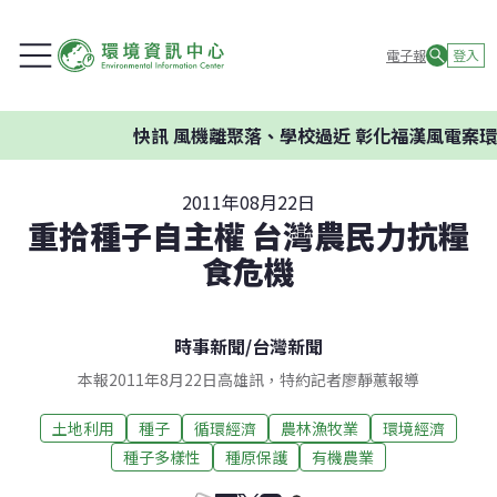
電子報
登入
快訊
風機離聚落、學校過近 彰化福漢風電案環委建
2011年08月22日
重拾種子自主權 台灣農民力抗糧
食危機
時事新聞
/
台灣新聞
本報2011年8月22日高雄訊，特約記者廖靜蕙報導
土地利用
種子
循環經濟
農林漁牧業
環境經濟
種子多樣性
種原保護
有機農業