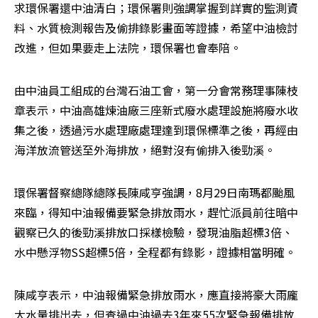
求環保署還中油清白；環保署則強調掌握到詳實的監測資
料、水質檢測報告及偷排錄影畫面等證據，希望中油檢討
改進，但如果要走上法院，環保署也會奉陪。
由中油員工組成的台灣石油工會，第一分會常務理事陳枝
章表示，中油高雄煉油廠三座新式廢水處理設施將廢水收
集之後，透過污水處理廠處理達到環保標準之後，再經由
海洋放流管送至外海排放，絕對沒有偷排入後勁溪。
環保署督察總隊總隊長陳咸亨強調，8月29日南瑪都颱風
來臨，得知中油報備要緊急排放雨水，趕忙派員前往暗中
觀察已久的後勁溪排放口採樣檢驗，發現油脂超標3倍、
水中懸浮物SS超標5倍，全程都有錄影，證據相當明確。
陳咸亨表示，中油報備緊急排放雨水，應直接將豪大雨龐
大水量排出去，但查過中油過去3年來55次緊急報備排放