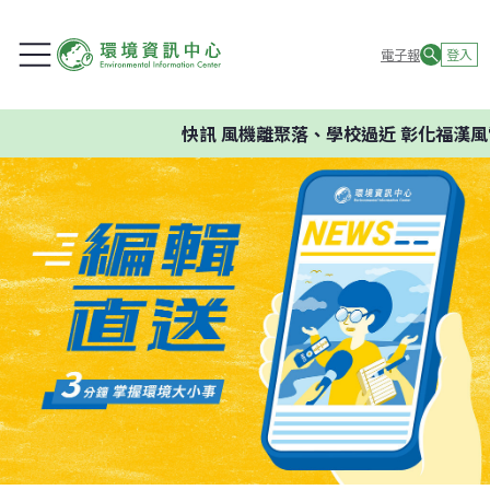
電子報
登入
快訊
風機離聚落、學校過近 彰化福漢風