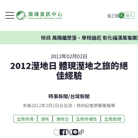
電子報
登入
快訊
風機離聚落、學校過近 彰化福漢風電案環委
2012年02月02日
2012溼地日 體現溼地之旅的絕
佳經驗
時事新聞
/
台灣新聞
本報2012年2月2日台北訊，特約記者廖靜蕙報導
生態保育
濕地
濕地日
生物多樣性
生態旅遊