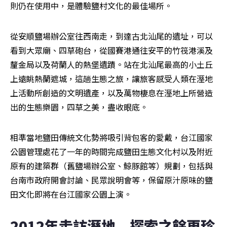
則仍在使用中，是體驗鹽村文化的最佳場所。
從安順鹽場辦公室往西南走，到達古北汕尾的遺址，可以
看到大眾廟、四草砲台，從國賽港通往安平的竹筏港溪及
釐金局以及荷蘭人的熱堡遺蹟。站在北汕尾最高的小土丘
上遠眺熱蘭遮城，這趟生態之旅，讓旅客感受人類在溼地
上活動所創造的文明遺產，以及萬物棲息在溼地上所營造
出的生態樂園，四草之美，盡收眼底。
相準當地鹽田傳統文化勢將吸引背包客的愛戴，台江國家
公園管理處花了一年的時間完成鹽田生態文化村以及附近
原有的建築群（舊鹽場辦公室、鯨豚館等）規劃，包括與
台南市政府開會討論、民眾說明會等，保留原汁原味的鹽
田文化即將在台江國家公園上演。
2012年走訪溼地　探索之餘更珍