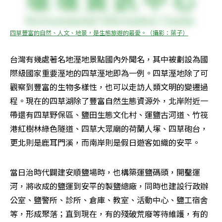
四草豐富的自然、人文、地景，是生態旅遊的最愛。（攝影：葉子）
台灣有幾處著名地溼地景點國內外聞名，其中被劃設為國
際級國家重要溼地的四草溼地即為一例。四草溼地除了可
觀察到豐富的生物多樣性，也可以走訪人類文明的變遷過
程。現在的四草湖除了豐富自然生態資源外，北岸附近一
帶還有四草野保區、鹽田生態文化村、運鹽古河道、竹筏
港紅樹林綠色隧道、四草大眾廟的荷蘭人塚、四草砲台，
更北則是鹿耳門溪，而南岸則是假日遊客如織的安平。
當日治時代闢建安順鹽場時，也構築運鹽碼頭，開鑿運
河，將收成的鹽運到安平的製鹽總廠，同時也建設行政辦
公室、鹽警所、診所、倉庫、教室、活動中心、鹽工宿舍
等，形成聚落；直到現在，有的殘破荒廢等待維護，有的