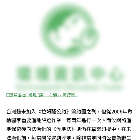
田寮洋溼地白鷺鷥飛舞。（攝影：陳姿穎）
台灣雖未加入《拉姆薩公約》簽約國之列，但從2006年啟
動國家重要溼地評選作業，每兩年進行一次。而攸關將溼
地保育導向法治化的《溼地法》則仍在草案研擬中，在未
法治化前，每當開發遇到溼地，除非當地同時公告為野生