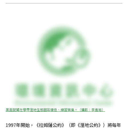
黑面琵鷺在學甲溼地生態園區棲息、練習築巢。（攝影：李進裕）
1997年開始，《拉姆薩公約》（即《溼地公約》）將每年