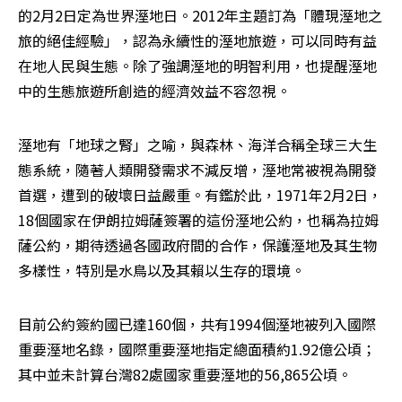
的2月2日定為世界溼地日。2012年主題訂為「體現溼地之
旅的絕佳經驗」，認為永續性的溼地旅遊，可以同時有益
在地人民與生態。除了強調溼地的明智利用，也提醒溼地
中的生態旅遊所創造的經濟效益不容忽視。
溼地有「地球之腎」之喻，與森林、海洋合稱全球三大生
態系統，隨著人類開發需求不減反增，溼地常被視為開發
首選，遭到的破壞日益嚴重。有鑑於此，1971年2月2日，
18個國家在伊朗拉姆薩簽署的這份溼地公約，也稱為拉姆
薩公約，期待透過各國政府間的合作，保護溼地及其生物
多樣性，特別是水鳥以及其賴以生存的環境。
目前公約簽約國已達160個，共有1994個溼地被列入國際
重要溼地名錄，國際重要溼地指定總面積約1.92億公頃；
其中並未計算台灣82處國家重要溼地的56,865公頃。