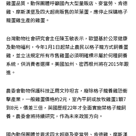
雞蛋品質。動保團體呼籲國內大型量販店、麥當勞、肯德
雞、摩斯漢堡及四大超商販售的茶葉蛋，應停止採購格子
籠蛋雞生產的雞蛋。
台灣動物社會研究會主任陳玉敏表示，歐盟基於公眾健康
及動物福利，今年1月1日起禁止農民以格子籠方式飼養蛋
雞，並立法規定所有市售雞蛋必須明確標示屬於何種飼養
系統，供消費者選擇。美國加州、密西根州將在2015年跟
進。
農委會動物保護科技正周文玲坦言，廢除格子籠養雞恐衝
擊產業，一般雞蛋價格約2元，室內平飼或放牧雞蛋1顆7
到8元，價差三倍，英國歷經22年才全面實施禁格子籠飼
養。農委會將持續研究，作為未來政策方向。
國內動保團體並要求四大超商及麥當勞、肯德雞、摩斯漢