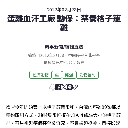
2012年02月28日
蛋雞血汗工廠 動保：禁養格子籠
雞
時事新聞
/
編輯直送
摘錄自2012年2月28日中國時報台北報導
環境資訊中心
台北
報導
經濟動物
雞
雞蛋
動物福利
歐盟今年開始禁止以格子籠養蛋雞，台灣的蛋雞99％都以
集約籠飼方式，2到4隻蛋雞擠在如Ａ４紙張大小的格子籠
裡，容易引起疾病甚至禽流感，蛋農被迫投藥，間接影響