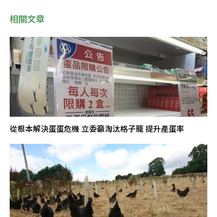
相關文章
從根本解決蛋蛋危機 立委籲淘汰格子籠 提升產蛋率