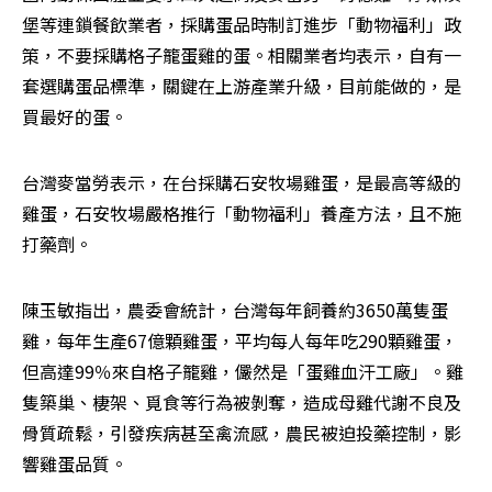
堡等連鎖餐飲業者，採購蛋品時制訂進步「動物福利」政
策，不要採購格子籠蛋雞的蛋。相關業者均表示，自有一
套選購蛋品標準，關鍵在上游產業升級，目前能做的，是
買最好的蛋。
台灣麥當勞表示，在台採購石安牧場雞蛋，是最高等級的
雞蛋，石安牧場嚴格推行「動物福利」養產方法，且不施
打藥劑。
陳玉敏指出，農委會統計，台灣每年飼養約3650萬隻蛋
雞，每年生產67億顆雞蛋，平均每人每年吃290顆雞蛋，
但高達99％來自格子籠雞，儼然是「蛋雞血汗工廠」。雞
隻築巢、棲架、覓食等行為被剝奪，造成母雞代謝不良及
骨質疏鬆，引發疾病甚至禽流感，農民被迫投藥控制，影
響雞蛋品質。