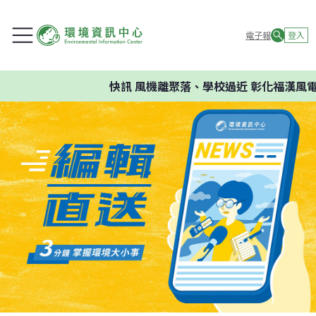
電子報
登入
快訊
風機離聚落、學校過近 彰化福漢風電案