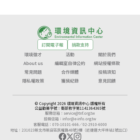
訂閱電子報
捐款支持
環境徵才
活動
關於我們
About us
編輯室自律公約
網站授權條款
常見問題
合作媒體
投稿須知
隱私權政策
獲獎紀錄
意見回饋
© Copyright 2026 環境資訊中心 版權所有
公益勸募字號：
衛部救字第1141364365號
服務信箱：
service@tnf.org.tw
投稿信箱：
infor@e-info.org.tw
客服電話：070-10101-666／02-2910-6000
地址：231023新北市新店區民權路48號3樓（近捷運大坪林站1號出口）