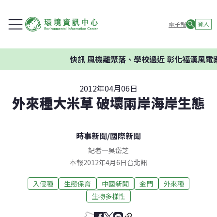
電子報
登入
快訊
風機離聚落、學校過近 彰化福漢風電案
2012年04月06日
外來種大米草 破壞兩岸海岸生態
時事新聞
/
國際新聞
記者
—
吳岱芝
本報2012年4月6日台北訊
入侵種
生態保育
中國新聞
金門
外來種
生物多樣性