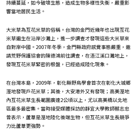
持續蔓延，如今破壞生態，造成生物多樣性失衡，嚴重影
響當地居民生活。
大米草為互花米草的俗稱。台灣的金門近幾年也出現互花
米草遍生在沿岸沙灘上，進一步調查才發現這些大米草來
自對岸中國。2007年冬季，金門縣政府感覺事態嚴重，邀
請荒野保護協會的陳德鴻前往調查，在浯江溪口灘地上，
發現互花米草緊密的根盤，已經造成陸化現象。
在台灣本島，2009年，彰化縣野鳥學會首次在彰化大城鄉
溼地發現戶花米草；其後，大安港外又有發現；高美溼地
內互花米草生長範圍廣達2公頃以上，尤以高美橋以北地
區最多最密集。當時接受媒體採訪的靜宜大學教師蔡志忠
曾表示，蘆葦是溼地陸化後端生物，但互花米草生長競爭
力比蘆葦更強勢。