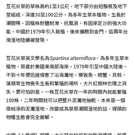
互花米草的草株高約1至3公尺，地下部分由短鬚根及地下
莖組成，深達30至100公分，為多年生草本植物，生長於
潮間帶，因植株耐鹽耐淹、抗風浪，有固岸定沙的強大功
能，中國於1979年引入栽植，後來擴散到金門，這兩年台
灣溼地陸續被發現。
互花米草英文學名為
Spartina alterniflora
，為多年生草本
植物，原產於美國東南部海岸，1979年引至中國大陸後，
不到十年便迅速侵害了沿海灘地，導致魚、螃蟹、貝殼、
藻類等生物喪失生長和繁殖的場所，大片紅樹林也隨之消
失。更可怕的是，一株互花米草在一年的時間內就能繁殖
100株，二年時間就可以把整片泥灘地抽乾，本來是一個
很純淨的泥灘溼地，改變成為草原潮間溼地的話，裡頭的
物種生態會完全崩解。