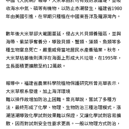
中國《人民網》報導，大米草由於可有效防浪護堤，並吸
收海水中氮、磷等有機物，以防止赤潮發生，福建省1980
年由美國引進，在早期只種植在中國東吾洋及羅源灣內。
數年後大米草卻大範圍蔓延，侵占大片貝類養殖區，並與
海帶、紫菜爭奪養分，導致貝類、蟹類、藻類、魚類等多
種生物窒息死亡，嚴重威脅當地居民水產養殖業。秋冬，
大米草枯萎後則漂浮在海面上形成大片垃圾，在1995年，
生長面積更擴散至約12萬畝。
報導中，福建省農業科學院植物保護研究所曾兆華表示，
大米草根系發達，加上海洋環境

難以操作故增加防治上困難。曾兆華說，嘗試了多種方
法，最終形成了化學、物理、生物防治三種治理模式，漲
潮落潮導致化學試劑效果難以保證，又讓化學試劑容易擴
散，因而對試劑安全性要求更高。一般以物理方式防治，