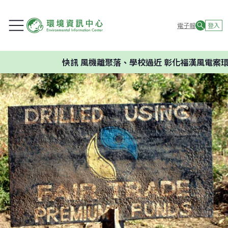
電子報
登入
快訊
風機離聚落、學校過近 彰化福漢風電案環委建