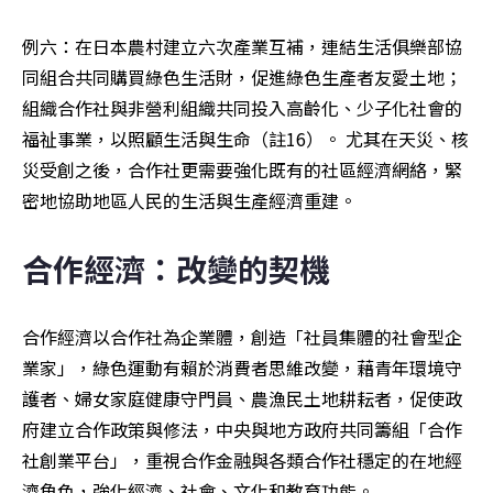
例六：在日本農村建立六次產業互補，連結生活俱樂部協
同組合共同購買綠色生活財，促進綠色生產者友愛土地；
組織合作社與非營利組織共同投入高齡化、少子化社會的
福祉事業，以照顧生活與生命（註16）。 尤其在天災、核
災受創之後，合作社更需要強化既有的社區經濟網絡，緊
密地協助地區人民的生活與生產經濟重建。
合作經濟：改變的契機
合作經濟以合作社為企業體，創造「社員集體的社會型企
業家」，綠色運動有賴於消費者思維改變，藉青年環境守
護者、婦女家庭健康守門員、農漁民土地耕耘者，促使政
府建立合作政策與修法，中央與地方政府共同籌組「合作
社創業平台」，重視合作金融與各類合作社穩定的在地經
濟角色，強化經濟、社會、文化和教育功能。