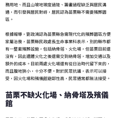
務用地、而且山坡地坡度過陡、籌畫過程缺乏與居民溝
通，而引發與居民對峙，居民認為苗栗縣不需要殯葬園
區。

根據報導，劉政鴻認為苗栗縣急需現代化的殯葬園區方便
家屬治喪，苗栗縣民政處長生命事業科表示，別的縣市都
有一整套殯葬設施，包括納骨塔、火化場，但苗栗目前還
沒有，因此遺體火化之後還需交到納骨塔，增加交通以及
額外的成本。目前兩處火化場還有從日治時代留下來的，
而且腹地狹小，十分不便。對於民眾抗議，表示可以接
受，因火化場和殯儀館避鄰性高，民眾通常都無法接受。
苗栗不缺火化場、納骨塔及殯儀
館