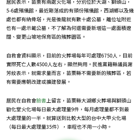
居民表示，苗栗有兩處火化場，分別位於大湖、獅頭山，
5-6處殯儀館，最近剛落成的有頭份殯儀館，西湖鄉以及幾
處也都有納骨塔，光是後龍就有數十處公墓，離位址附近
也有一處示範公墓，不了解為何還需要新增這一處面積遼
闊、變更山坡地保育區的殯葬園區。
自救會資料顯示，目前的火葬場每年可處理6750人，目前
實際死亡人數4500人左右，顯然夠用。民進黨籍縣議員謝
芳紋表示，就需求量而言，苗栗縣不需要新的殯葬區，若
有需要應朝改建或擴建發展。
居民在自救會
臉書
上留言，苗栗縣大湖鄉火葬場與獅頭山
勸化堂火化場每日最大處理量9件，每月處理量都不到最
大處理量的一半。就算送到比較大型的台中大甲火化場
（每日最大處理量35件），車程也不用一小時。