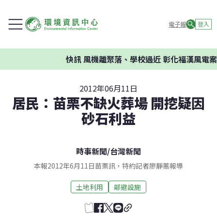
電子報
登入
快訊
風機離聚落、學校過近 彰化福漢風電案環委
2012年06月11日
居民：苗栗不缺火葬場 開挖疑因
砂石利益
時事新聞
/
台灣新聞
本報2012年6月11日苗栗訊，特約記者廖靜蕙報導
土地利用
鄰避設施