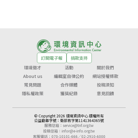
訂閱電子報
捐款支持
環境徵才
活動
關於我們
About us
編輯室自律公約
網站授權條款
常見問題
合作媒體
投稿須知
隱私權政策
獲獎紀錄
意見回饋
© Copyright 2026 環境資訊中心 版權所有
公益勸募字號：
衛部救字第1141364365號
服務信箱：
service@tnf.org.tw
投稿信箱：
infor@e-info.org.tw
客服電話：070-10101-666／02-2910-6000