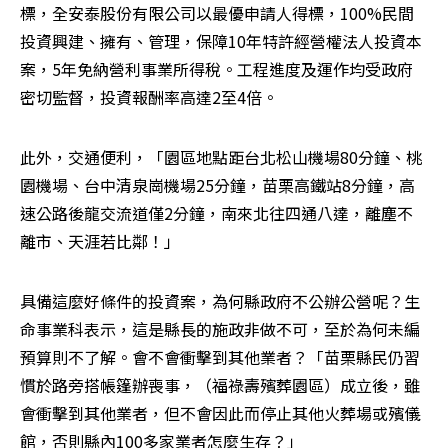
標，全安泰股份有限公司以最優申請人得標，100%民間
投資興建、擁有、管理，保障10年特許經營權法人投資本
案，5年免納營利事業所得稅。工程進度及運作均受政府
密切監督，投資報酬率高達2至4倍。
此外，交通便利，「園區地點距台北松山機場80分鐘、桃
園機場、台中清泉崗機場25分鐘，苗栗高鐵站8分鐘，高
速公路後龍交流道僅2分鐘，南來北往四通八達，離塵不
離市、天涯若比鄰！」
具備這麼好條件的投資案，為何縣政府不公辦公營呢？生
命事業科表示，這是縣長的施政非做不可，至於為何未編
預算則不了解。會不會衝擊到其他業者？「苗栗縣民仍習
慣於路旁搭帳篷辦喪事，（福祿壽殯葬園區）成立後，雖
會衝擊到其他業者，但不會因此而停止其他火葬場或殯儀
館，否則縣內100多家業者怎麼生存？」