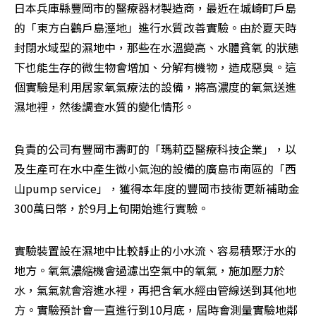
日本兵庫縣豐岡市的醫療器材製造商，最近在城崎町戶島
的「東方白鸛戶島溼地」進行水質改善實驗。由於夏天時
封閉水域型的濕地中，那些在水溫變高、水體貧氧 的狀態
下也能生存的微生物會增加、分解有機物，造成惡臭。這
個實驗是利用居家氧氣療法的設備，將高濃度的氧氣送進
濕地裡，然後調查水質的變化情形。
負責的公司有豐岡市壽町的「瑪莉亞醫療科技企業」，以
及生產可在水中產生微小氣泡的設備的廣島市南區的「西
山pump service」，獲得本年度的豐岡市技術更新補助金
300萬日幣，於9月上旬開始進行實驗。
實驗裝置設在濕地中比較靜止的小水流、容易積聚汙水的
地方。氧氣濃縮機會過濾出空氣中的氧氣，施加壓力於
水，氣氣就會溶進水裡，再把含氧水經由管線送到其他地
方。實驗預計會一直進行到10月底，屆時會測量實驗地鄰