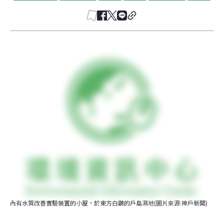
內有水質改善實驗裝置的小屋，於東方白鸛的戶島濕地(圖片來源:神戶新聞)