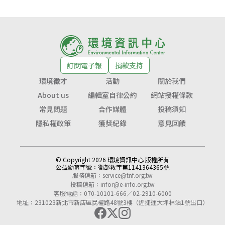
訂閱電子報
捐款支持
環境徵才
活動
關於我們
About us
編輯室自律公約
網站授權條款
常見問題
合作媒體
投稿須知
隱私權政策
獲獎紀錄
意見回饋
© Copyright 2026 環境資訊中心 版權所有
公益勸募字號：
衛部救字第1141364365號
服務信箱：
service@tnf.org.tw
投稿信箱：
infor@e-info.org.tw
客服電話：070-10101-666／02-2910-6000
地址：231023新北市新店區民權路48號3樓（近捷運大坪林站1號出口）