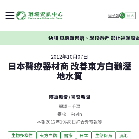
電子報
登入
快訊
風機離聚落、學校過近 彰化福漢風電
2012年10月07日
日本醫療器材商 改善東方白鸛溼
地水質
時事新聞
/
國際新聞
編譯
—
千惠
審校
—
Kevin
本報2012年10月8日綜合外電報導
生物多樣性
東方白鸛
醫療
日本
生態保育
濕地