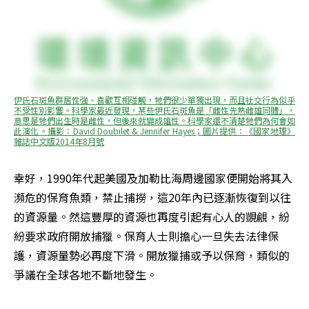
伊氏石斑魚群居性強、喜歡互相碰觸，牠們很少單獨出現，而且社交行為似乎
不受性別影響。科學家最近發現，某些伊氏石斑魚是「雌性先熟雌雄同體」，
意思是牠們出生時是雌性，但後來就變成雄性。科學家還不清楚牠們為何會如
此演化。攝影：David Doubilet & Jennifer Hayes；圖片提供：《國家地理》
雜誌中文版2014年8月號
幸好，1990年代起美國及加勒比海周邊國家便開始將其入
瀕危的保育魚類，禁止捕撈，這20年內已逐漸恢復到以往
的資源量。然這豐厚的資源也再度引起有心人的覬覦，紛
紛要求政府開放捕獵。保育人士則擔心一旦失去法律保
護，資源量勢必再度下滑。開放獵捕或予以保育，類似的
爭議在全球各地不斷地發生。