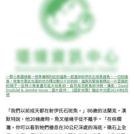
一群小魚圍繞著一條準備與附近的雄魚一起產卵的伊氏石斑魚雌魚。一切就緒
後，牠會在靠近水面的地方釋出數以千計的卵，雄魚則緊接著釋出一片雲霧狀
的精子。這時小魚會盡可能大啖魚卵，直到海流將魚卵沖散。攝影：David 
Doubilet & Jennifer Hayes；圖片提供：《國家地理》雜誌中文版2014年8月
號
「我們以前成天都在射伊氏石斑魚，」86歲的法蘭克・漢
默特說，他20幾歲時，魚叉槍幾乎從不離手。「在棕櫚
灘，你可以看到牠們棲息在30公尺深處的海底。礁石上全