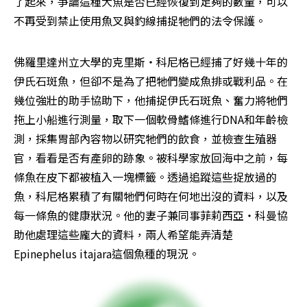
了起來，爭論這種大魚是否已經恢復到足夠的數量，可以
不再受到禁止使用魚叉與釣線捕捉牠們的法令保護。
佛羅里達州立大學的克里斯・科尼格已經捕了好幾十年的
伊氏石斑魚，但卻不是為了把牠們變成魚排或戰利品。在
幾位強壯的助手協助下，他捕捉伊氏石斑魚、奮力將牠們
拖上小船進行測量，取下一個軟骨鰭條進行DNA和年齡檢
測，採集胃部內容物以研究牠們的飲食，並檢查生殖器
官，看看是否有產卵的跡象。被科學家放回海中之前，每
條魚在皮下都被植入一塊標籤。透過追蹤這些捉放過的
魚，科尼格累積了有關牠們何時在何地出沒的資料，以及
每一條魚的健康狀況。他的妻子兼同事菲莉西亞・科曼協
助他處理這些龐大的資料，兩人希望能弄清楚
Epinephelus itajara這個魚種的現況。