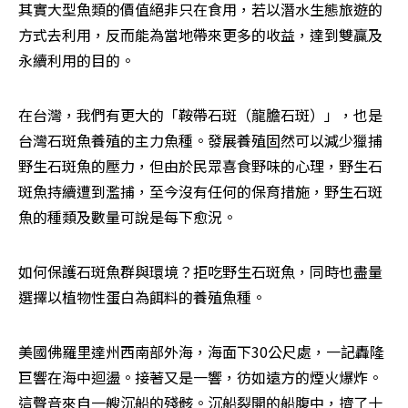
其實大型魚類的價值絕非只在食用，若以潛水生態旅遊的
方式去利用，反而能為當地帶來更多的收益，達到雙贏及
永續利用的目的。
在台灣，我們有更大的「鞍帶石斑（龍膽石斑）」，也是
台灣石斑魚養殖的主力魚種。發展養殖固然可以減少獵捕
野生石斑魚的壓力，但由於民眾喜食野味的心理，野生石
斑魚持續遭到濫捕，至今沒有任何的保育措施，野生石斑
魚的種類及數量可說是每下愈況。
如何保護石斑魚群與環境？拒吃野生石斑魚，同時也盡量
選擇以植物性蛋白為餌料的養殖魚種。
美國佛羅里達州西南部外海，海面下30公尺處，一記轟隆
巨響在海中迴盪。接著又是一響，彷如遠方的煙火爆炸。
這聲音來自一艘沉船的殘骸。沉船裂開的船腹中，擠了十