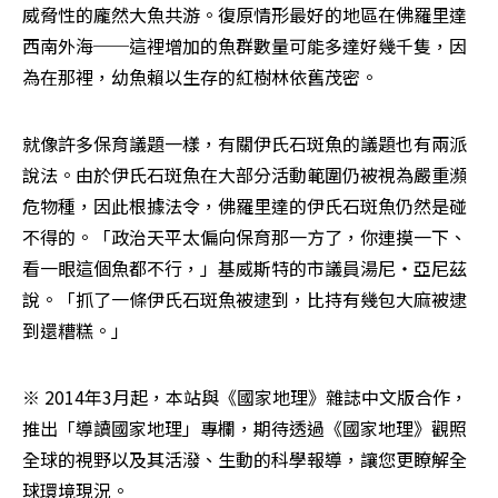
威脅性的龐然大魚共游。復原情形最好的地區在佛羅里達
西南外海──這裡增加的魚群數量可能多達好幾千隻，因
為在那裡，幼魚賴以生存的紅樹林依舊茂密。
就像許多保育議題一樣，有關伊氏石斑魚的議題也有兩派
說法。由於伊氏石斑魚在大部分活動範圍仍被視為嚴重瀕
危物種，因此根據法令，佛羅里達的伊氏石斑魚仍然是碰
不得的。「政治天平太偏向保育那一方了，你連摸一下、
看一眼這個魚都不行，」基威斯特的市議員湯尼・亞尼茲
說。「抓了一條伊氏石斑魚被逮到，比持有幾包大麻被逮
到還糟糕。」
※ 2014年3月起，本站與《國家地理》雜誌中文版合作，
推出「導讀國家地理」專欄，期待透過《國家地理》觀照
全球的視野以及其活潑、生動的科學報導，讓您更瞭解全
球環境現況。