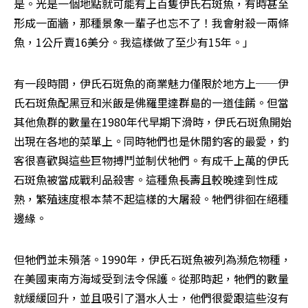
是。光是一個地點就可能有上百隻伊氏石斑魚，有時甚至
形成一面牆，那種景象一輩子也忘不了！我會射殺一兩條
魚，1公斤賣16美分。我這樣做了至少有15年。」
有一段時間，伊氏石斑魚的商業魅力僅限於地方上──伊
氏石斑魚配黑豆和米飯是佛羅里達群島的一道佳餚。但當
其他魚群的數量在1980年代早期下滑時，伊氏石斑魚開始
出現在各地的菜單上。同時牠們也是休閒釣客的最愛，釣
客很喜歡與這些巨物搏鬥並制伏牠們。有成千上萬的伊氏
石斑魚被當成戰利品殺害。這種魚長壽且較晚達到性成
熟，繁殖速度根本禁不起這樣的大屠殺。牠們徘徊在絕種
邊緣。
但牠們並未殞落。1990年，伊氏石斑魚被列為瀕危物種，
在美國東南方海域受到法令保護。從那時起，牠們的數量
就緩緩回升，並且吸引了潛水人士，他們很愛跟這些沒有