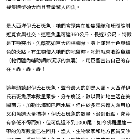
幾隻體型碩大而且音量驚人的魚。
是大西洋伊氏石斑魚。牠們會聚集在船隻殘骸和珊瑚礁附
近覓食與社交。這種魚重可達360公斤、長近3公尺，特徵
是下顎突出、魚鰭宛如巨大的棕櫚葉，身上滿是土色與綠
色的斑點。有生物侵入牠們的地盤時，牠們就會收縮魚鰾
（牠們體內輔助調節沉浮的氣囊），用巨響宣告自己的存
在。轟、轟、轟！
這年頭談起伊氏石斑魚，聲音最大的卻是人類。大西洋伊
氏石斑魚原本數量眾多、分布廣泛，數以萬計地生活在美
國南方、加勒比海和巴西水域。但由於多年來遭人類用魚
叉和魚鉤大量捕撈，伊氏石斑魚的數量下滑到低點，究竟
有多低不得而知，但可能還不到1000尾。如今佛羅里達一
帶的魚群數量已在回升，漁人、生物學家和地方官員又吵