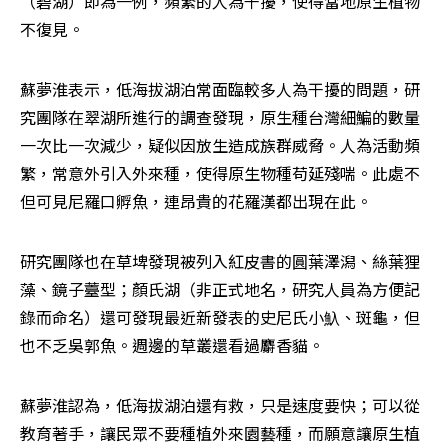
（碧湖）即為一例，頻繁的人為干擾，使得當地原生植物
不復見。
蘇夢淮表示，低海拔湖泊常面臨較多人為干擾的問題，研
究團隊在翠湖所進行的調查發現，原生種台灣細鯿的數量
一次比一次減少，疑似因放生造成族群威脅。人為活動頻
繁，常意外引入外來種，使得原生物種苟延殘喘。此處不
但可見尼羅口孵魚，連昂貴的花羅漢都出現在此。
研究團隊也在草埤發現被列入紅皮書的圓葉澤潟、絲葉狸
藻、鏡子薹型；顏氏湖（非正式地名，研究人員為方便記
錄而命名）還可發現最近新發表的史尼氏小魞、斑龜，但
也不乏吳郭魚。週邊的草叢還看過麝香貓。
蘇夢淮認為，低海拔湖泊還有救，只是速度要快；可以從
教育著手，讓民眾不要種植外來園藝種，而願意讓原生植