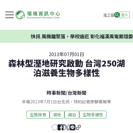
電子報
登入
快訊
風機離聚落、學校過近 彰化福漢風電案環委建議
2013年07月01日
森林型溼地研究啟動 台灣250湖
泊滋養生物多樣性
時事新聞
/
台灣新聞
本報2013年7月1日台北訊，特約記者廖靜蕙報導
生態保育
濕地
湖泊
生物多樣性