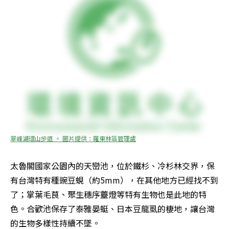
翠峰湖環山步道 。 圖片提供：羅東林區管理處
太魯閣國家公園內的天巒池，位於鐵杉、冷杉林交界，保
有台灣特有種豌豆蜆（約5mm），在其他地方已經找不到
了；掌葉毛茛、聚生穗序薹燈等特有生物也是此地的特
色。合歡池保存了泰雅晏蜓、日本豆龍虱的棲地，讓台灣
的生物多樣性持續不墜。