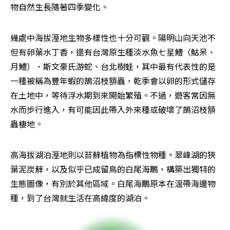
物自然生長隨著四季變化。
幾處中海拔溼地生物多樣性也十分可觀。陽明山向天池不
但有卵葉水丁香，還有台灣原生種淡水魚七星鱧（鮕呆、
月鱧）、斯文豪氏游蛇、台北樹蛙，其中最有代表性的是
一種被稱為豐年蝦的鵠沼枝額蟲，乾季會以卵的形式儲存
在土地中，等待浮水期到來開始繁殖。不過，遊客常因無
水而步行進入，有可能因此帶入外來種或破壞了鵠沼枝額
蟲棲地。
高海拔湖泊溼地則以苔蘚植物為指標性物種。翠峰湖的狹
葉泥炭蘚，以及似乎已成留鳥的白尾海鵰，構築出獨特的
生態圖像，有別於其他區域。白尾海鵰原本在溫帶海邊物
種，到了台灣就生活在高緯度的湖泊。