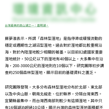
台灣最美的高山湖之一：嘉明湖。
蘇夢淮表示，所謂「森林型溼地」是指停滯或緩慢流動的
穩定或週期性之湖沼型溼地。過去對於溼地都比較重視沿
海，對於內陸溼地較少相關的著墨。以目前82處國家重要
溼地統計，50公尺以下的溼地有40個以上，大多集中在沿
海，200-3000公尺的溼地則在10個以下，研究團隊初步調
查約250個森林型溼地，顯示目前的基礎資料之匱乏。
研究團隊發現，大多分布森林型溼地分布於北部、東北部
以及中央山脈，朝南北縱走、位於縣界，分隔台灣東西。
宜蘭縣最集中，而台灣西南部則較少有這類溼地。其中只
有16個湖泊超過10公頃，顯示台灣的森林型溼地面積都不