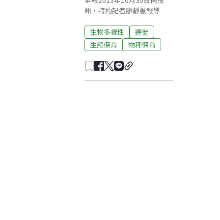
本報2013年10月30日南投
訊，特約記者廖靜蕙報導
生物多樣性
遷徙
生態保育
物種保育