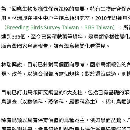
為了回應生物多樣性保育策略的需要，特有生物研究保
用。林瑞興在特生中心主持鳥類研究室，2010年即運用
（Breeding Birds Survey Taiwan，BBS Taiwan）
，所
達到336個，至今已累積數萬筆資料，是鳥類多樣性變化
版台灣國家鳥類報告，讓台灣鳥類變化看得見。

林瑞興說，目前已針對兩個面向思考，國家鳥類報告的
現、改善，以適合報告所需個規格；對於還沒做過，則排
目前已訂出鳥類研究調查的5大支柱，包括已有基礎的
鳥調查（以鷸鴴科、燕鴴科、雁鴨科為主）、稀有鳥類調
稀有鳥類以具有保育價值的鳥種為主，例如黑面琵鷺、
鷹等監測計畫；賞鳥紀錄則鼓勵鳥友提供賞鳥過程所留