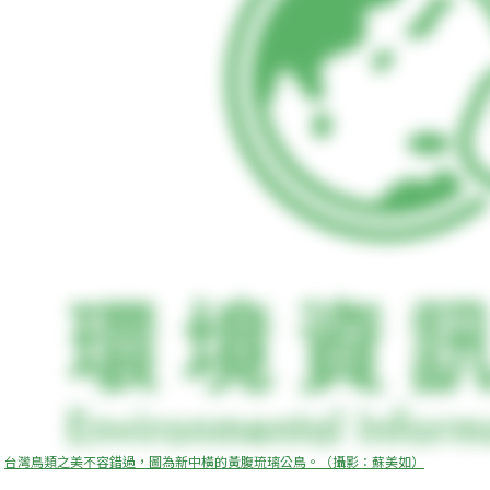
台灣鳥類之美不容錯過，圖為新中橫的黃腹琉璃公鳥。（攝影：蘇美如）