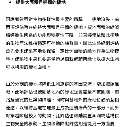
提供大面積且連續的棲地
因應著建築對生物多樣性最主要的衝擊──棲地流失，前
兩項評估旨在維持大面積且連續的棲地。棲地面積的縮減
將導致生態系的功能與穩定性下降，並直接使依賴此棲地
的生物無法維持穩定可存續的族群量，因此生態綠網評估
首先要求建築基地要保留一定比例面積的綠地作為生物棲
地，建築物本身也要盡量透過植栽或藤架綠化以擴大生物
可以利用的棲地面積。
由於分割的棲地將降低生物族群的基因交流，增加滅絕風
險，此項評估也鼓勵基地內的綠地配置盡量不被圍牆、道
路及過寬的建築物隔離，同時與基地外的綠地也必須互相
連結，以維持基地在地景上成為連續綠帶的一部分。而針
對穿越障礙較大的動物，此評估也鼓勵設置涵洞或陸橋供
生物安全的移動。生物移動障礙評估則是從另一方面要