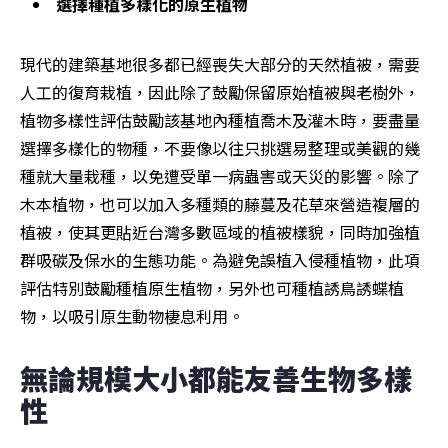
選擇種植多樣化的原生植物
現代的建築基地很多都已經喪失大部分的天然植被，需要
人工的復育栽植，因此除了鼓勵保留原始植被與老樹外，
植物多樣性評估鼓勵該基地內種植喬木及灌木時，要盡量
選擇多樣化的物種，不要像以往只挑選易整理或美觀的幾
種就大量栽種，以免遭受單一病蟲害或天災的影響。除了
木本植物，也可以加入多種類的藤蔓及花草來營造複層的
植被，使其更貼近台灣多數區域的植被樣貌，同時加強植
群吸碳及保水的生態功能。為避免誤植入侵種植物，此項
評估特別鼓勵種植原生植物，另外也可種植誘鳥誘蝶植
物，以吸引原生動物棲息利用。
無論規模大小都能友善生物多樣
性