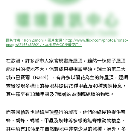
圖片作者：Ron Zanoni，圖片來源：http://www.flickr.com/photos/ronzo-
images/2166463921/，本圖符合CC授權使用。
在歐洲，許多都市人家會規畫綠屋頂，雖然一棟房子屋頂
能提供的棲地不大，保育成果卻相當豐碩。瑞士的第三大
城市巴賽爾（Basel），有許多以蘭花為主的綠屋頂，經調
查後發現多樣化的棲地共提供79種甲蟲及40種蜘蛛棲息，
其中甚至有13種甲蟲及7種蜘蛛為瀕臨絕種的物種。
而英國倫敦也是綠屋頂盛行的城市，他們的綠屋頂提供蜜
蜂、胡蜂、螞蟻、甲蟲及蜘蛛等多樣的無脊椎動物棲息，
其中約有10%是在自然野地中非常少見的物種。另外，多