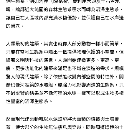
個生態系，例如河狸（beaver）會利用木頭及土石蓋水
壩，讓鄰近大範圍的森林生態系積水而轉為沼澤生態系，
讓自己在大區域內都充滿水棲優勢，並保護自己在水岸邊
的巢穴。
人類最初的建築，其實也就像大部分動物一樣小而簡單，
只能在當地生態系中隔出一個提供物理保護的小空間，但
隨著文明與科技的演進，人類開始建造更多、更高、更
廣、更多功能化的建築來滿足也不斷在演進的需求。規模
驚人的現代建築，除了依然能改變內部空間的特性外，開
始也像河狸築的水壩般，能強力地影響周遭的生態系，只
不過影響的結果並不像河狸的水壩一樣可以形成生物多樣
性豐富的沼澤生態系。
然而現代建築動輒以水泥設施將大面積的植被與土壤覆
蓋，使大部分的生物無法棲息與穿越，同時周遭環境的土