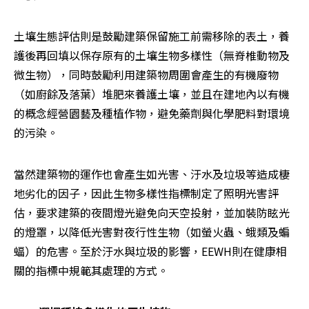
土壤生態評估則是鼓勵建築保留施工前需移除的表土，養
護後再回填以保存原有的土壤生物多樣性（無脊椎動物及
微生物），同時鼓勵利用建築物周圍會產生的有機廢物
（如廚餘及落葉）堆肥來養護土壤，並且在建地內以有機
的概念經營園藝及種植作物，避免藥劑與化學肥料對環境
的污染。
當然建築物的運作也會產生如光害、汙水及垃圾等造成棲
地劣化的因子，因此生物多樣性指標制定了照明光害評
估，要求建築的夜間燈光避免向天空投射，並加裝防眩光
的燈罩，以降低光害對夜行性生物（如螢火蟲、蛾類及蝙
蝠）的危害。至於汙水與垃圾的影響，EEWH則在健康相
關的指標中規範其處理的方式。