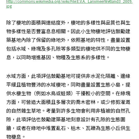
http://commons.wikimedia.org/wiki/File:E.V.A._LanxmeerWetland3_2009.
jpg
除了棲地的面積與連結度外，棲地的多樣性與品質也與生
物多樣性是否豐富息息相關。因此小生物棲地評估鼓勵建
築基地內除了保留的綠地外，依照基地的特性，盡量設置
包括水域、綠塊及多孔隙等多類型的棲地供不同的生物棲
息，以同時增進基因、物種及生態系的多樣性。
水域方面，此項評估鼓勵基地可提供非水泥化隔離、邊緣
平緩且植物豐沛的水域棲地，同時盡量設置生態小島，提
供水棲生物（例如水鳥或蛙類）干擾較小的空間。在綠塊
方面，可營造大面積且多層次的喬木密林，或少修剪灌溉
的自然雜生草地。考量到許多生物會利用非植被的自然孔
隙，此項評估也鼓勵建築基地刻意設計有孔隙的生態圍
牆，或者在綠地中堆置亂石、枯木、瓦礫為生態小丘供生
物棲息。