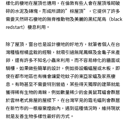
樣化的棲地在屋頂也適用，在倫敦有些人會在屋頂堆砌破
碎的水泥及磚塊，形成所謂的”棕屋頂”，它提供了許多
需要天然碎石棲地的無脊椎動物及美麗的黑紅尾鳥（black 
redstart）棲息利用。
除了屋頂，窗台也是設計棲地的好地方，就筆者個人在台
灣種植柑橘盆栽的經驗，就吸引過無尾鳳蝶及金龜子來產
卵，還有許多不知名小蟲來利用。而不容易綠化的牆面或
騎樓，如果做些簡單的設計，例如掛設蝙蝠屋或木板，即
使在都市地區也有機會讓愛吃蚊子的東亞家蝠及家燕棲
息。有時甚至不需要特別營造，某些得天獨厚的建築就能
獲得稀有生物的青睞，例如數量稀少的金黃鼠耳蝠會群居
於雲林老式房屋的屋樑下，在台灣罕見的霜毛蝠則會群居
在新竹市的一根廢棄煙囪內，遇到這種情況時，維持現狀
就是友善生物多樣性最好的方式。