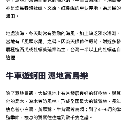
亦是漁民養殖牡蠣、文蛤、紅樹蜆的重要產地，為居民的
海田。
地處濱海，冬天時常有強勁的海風，加上缺乏淡水灌溉，
當地有「風頭水尾」之稱。因為天候條件嚴苛，附近多發
展種植西瓜或牡蠣養殖業為主，台灣一半以上的牡蠣產自
這裡。
牛車遊蚵田 濕地賞鳥樂  
除了濕地景觀，大城濕地上有片發展良好的紅樹林，與其
他的喬木、灌木等防風林，形成全國最大的鷺鷥林，長年
棲息著小白鷺、黃頭鷺、牛背鷺等鳥類；到了4～6月的繁
殖季節，棲息的鷺鷥往往達到數千隻之譜。