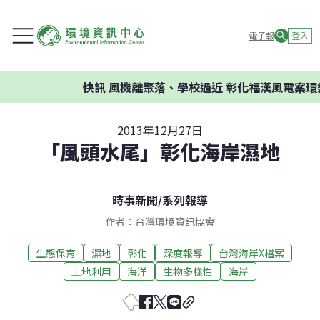
電子報
登入
快訊
風機離聚落、學校過近 彰化福漢風電案環委
2013年12月27日
「風頭水尾」彰化海岸濕地
時事新聞
/
系列報導
作者：台灣環境資訊協會
生態保育
濕地
彰化
深度報導
台灣海岸X檔案
土地利用
海洋
生物多樣性
海岸