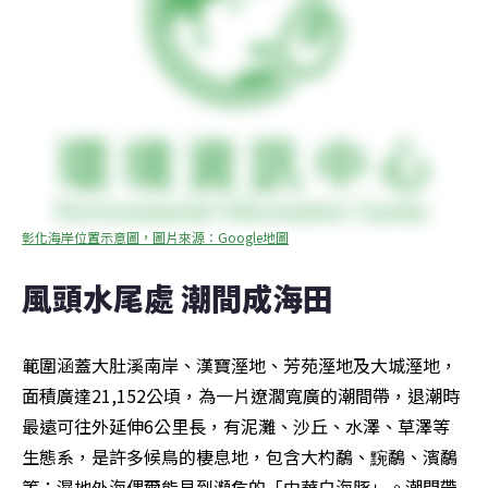
彰化海岸位置示意圖，圖片來源：Google地圖
風頭水尾處 潮間成海田
範圍涵蓋大肚溪南岸、漢寶溼地、芳苑溼地及大城溼地，
面積廣達21,152公頃，為一片遼濶寬廣的潮間帶，退潮時
最遠可往外延伸6公里長，有泥灘、沙丘、水澤、草澤等
生態系，是許多候鳥的棲息地，包含大杓鷸、黦鷸、濱鷸
等；濕地外海偶爾能見到瀕危的「中華白海豚」。潮間帶