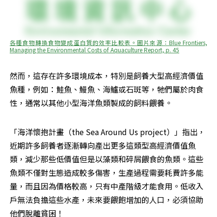
各種食物轉換食物變成蛋白質的效率比較表。圖片來源：Blue Frontiers, 
Managing the Environmental Costs of Aquaculture Report, p. 45
然而，這存在許多環境成本，特別是飼養大型高經濟價值
魚種，例如：鮭魚、鰻魚、海鱸或石斑等，牠們屬於肉食
性，通常以其他小型海洋魚類製成的飼料餵養。
「海洋懷抱計畫（the Sea Around Us project）」指出，
近期許多飼養者逐漸轉向產出更多這類型高經濟價值魚
類，減少那些低價值但是以藻類和碎屑餵食的魚類。這些
魚類不僅對生態造成較多傷害，生產過程需要耗費許多能
量，而且因為價格較高，只有中產階級才能食用。低收入
戶無法負擔這些水產，未來要餵飽增加的人口，必須協助
他們脫離貧困！