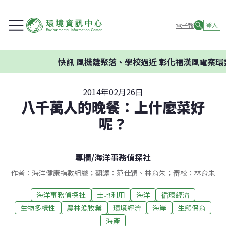
電子報
登入
快訊
風機離聚落、學校過近 彰化福漢風電案環委建議
2014年02月26日
八千萬人的晚餐：上什麼菜好
呢？
專欄
/
海洋事務偵探社
作者：海洋健康指數組織；翻譯：范仕穎、林育朱；審校：林育朱
海洋事務偵探社
土地利用
海洋
循環經濟
生物多樣性
農林漁牧業
環境經濟
海岸
生態保育
海產