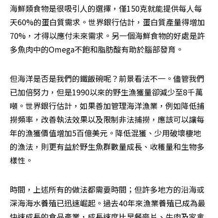
海鮮類食物是很吸引人的選擇，僅150克就能提供每人每
天60%的蛋白質需求。世界銀行估計，蛋白質產量得增加
70%，才得以應付未來需求。另一個海鮮食物的好處是許
多魚肉中的Omega不飽和脂肪酸有助於腦部發育。
但海洋是否是我們的鐵飯碗呢？前景看法不一。儘管我們
已加倍努力，但是1990以來的野生漁獲量卻減少至8千萬
噸。世界銀行估計，如果善加管理海洋漁業，例如降低捕
撈頻率，改善執法效果以及限制非法捕撈，應該可以讓每
年的漁獲價值增加5百億美元。降低混獲、少用破壞棲地
的漁法，則更有益於野生魚群數量成長、收穫量和生物多
樣性。
時間，上述所有的做法都需要時間；但許多地方的沿海或
深海海水養殖已迅速崛起。過去40年來漁業養殖已成為最
快速成長的食品產業，成長速度比早餐麥片、牛肉及家禽