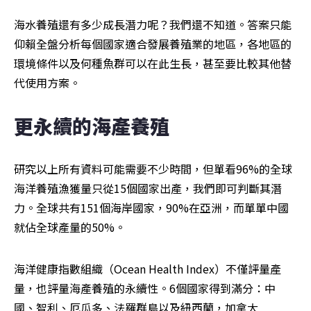
海水養殖還有多少成長潛力呢？我們還不知道。答案只能
仰賴全盤分析每個國家適合發展養殖業的地區，各地區的
環境條件以及何種魚群可以在此生長，甚至要比較其他替
代使用方案。
更永續的海產養殖
研究以上所有資料可能需要不少時間，但單看96%的全球
海洋養殖漁獲量只從15個國家出產，我們即可判斷其潛
力。全球共有151個海岸國家，90%在亞洲，而單單中國
就佔全球產量的50%。
海洋健康指數組織（Ocean Health Index）不僅評量產
量，也評量海產養殖的永續性。6個國家得到滿分：中
國、智利、厄瓜多、法羅群島以及紐西蘭，加拿大