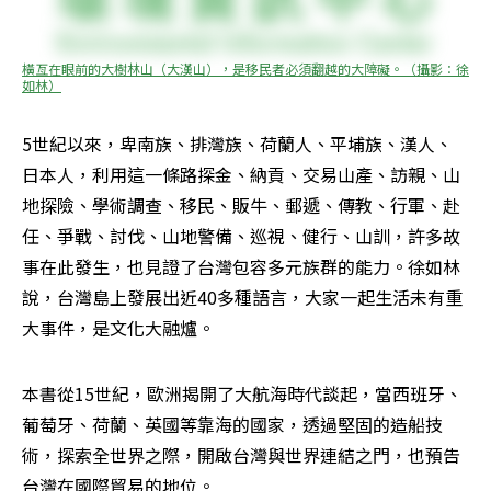
橫亙在眼前的大樹林山（大漢山），是移民者必須翻越的大障礙。（攝影：徐
如林）
5世紀以來，卑南族、排灣族、荷蘭人、平埔族、漢人、
日本人，利用這一條路探金、納貢、交易山產、訪親、山
地探險、學術調查、移民、販牛、郵遞、傳教、行軍、赴
任、爭戰、討伐、山地警備、巡視、健行、山訓，許多故
事在此發生，也見證了台灣包容多元族群的能力。徐如林
說，台灣島上發展出近40多種語言，大家一起生活未有重
大事件，是文化大融爐。
本書從15世紀，歐洲揭開了大航海時代談起，當西班牙、
葡萄牙、荷蘭、英國等靠海的國家，透過堅固的造船技
術，探索全世界之際，開啟台灣與世界連結之門，也預告
台灣在國際貿易的地位。
