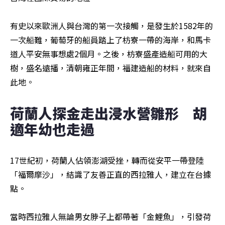
有史以來歐洲人與台灣的第一次接觸，是發生於1582年的
一次船難，葡萄牙的船員踏上了枋寮一帶的海岸，和馬卡
道人平安無事想處2個月。之後，枋寮盛產造船可用的大
樹，盛名遠播，清朝雍正年間，福建造船的材料，就來自
此地。
荷蘭人探金走出浸水營雛形　胡
適年幼也走過
17世紀初，荷蘭人佔領澎湖受挫，轉而從安平一帶登陸
「福爾摩沙」，結識了友善正直的西拉雅人，建立在台據
點。

當時西拉雅人無論男女脖子上都帶著「金鯉魚」，引發荷