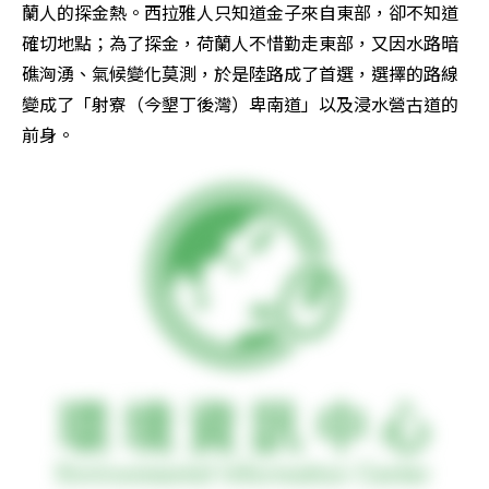
蘭人的探金熱。西拉雅人只知道金子來自東部，卻不知道
確切地點；為了探金，荷蘭人不惜勤走東部，又因水路暗
礁洶湧、氣候變化莫測，於是陸路成了首選，選擇的路線
變成了「射寮（今墾丁後灣）卑南道」以及浸水營古道的
前身。