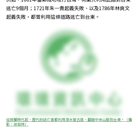
逃亡9個月；1721年朱一貴起義失敗、以及1786年林爽文
起義失敗，都曾利用這條道路逃亡到台東。
從荷蘭時代起，歷代的逃亡者都利用浸水營古道，翻越中央山脈到台東。（攝
影：徐如林）