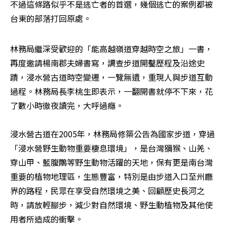
不過這條路似乎不是逃亡者的首選，幾個逃亡的案例都被
台東的部落打回原處。
林務局繼深受歡迎的「能高越嶺道穿越時空之旅」一書，
再度邀請楊南郡夫婦書寫，調查步道開鑿歷程及沿途史
蹟，浸水營古道時空變遷，一覽無遺，重現人與步道互動
過程。林務局長李桃生即表示，一翻開書就停不下來，花
了數小時徹夜讀完，大呼過癮。

浸水營古道在2005年，林務局修築公告為國家步道，穿過
「浸水營野生動物重要棲息環境」，是台灣獼猴、山羌、
穿山甲、藍腹鷴等野生動物活躍的天地，保有更是南台灣
重要的植物地理區，生態豐富，特別是由步道入口至州廳
界的路程，民眾在享受自然環境之美、回顧歷史長河之
時，請放輕腳步，減少對自然環境、野生動植物及其他使
用者所造成的衝擊。
