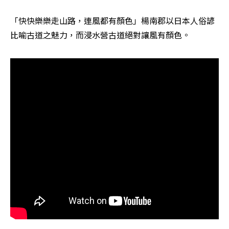
「快快樂樂走山路，連風都有顏色」楊南郡以日本人俗諺
比喻古道之魅力，而浸水營古道絕對讓風有顏色。