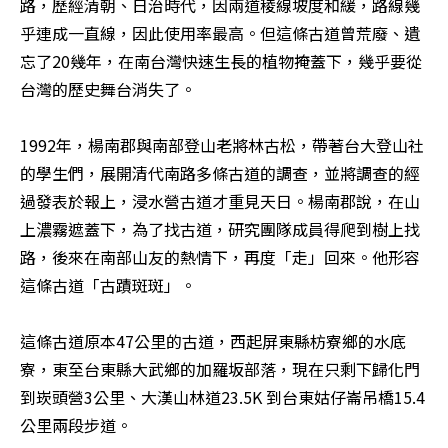
路，歷經清朝、日治時代，因兩道稜線坡度和緩，路線幾
乎連成一直線，因此使用率最高。但這條古道曾荒廢、遺
忘了20幾年，在南台灣快速生長的植物掩蓋下，幾乎要從
台灣的歷史舞台消失了。

1992年，楊南郡與南部登山老將林古松，帶著台大登山社
的學生們，展開清代南路多條古道的調查，並將調查的經
過發表於報上，浸水營古道才重見天日。楊南郡說，在山
上濃霧遮蓋下，為了找古道，研究團隊成員得爬到樹上找
路，後來在南部山友的熱情下，再度「走」回來。他形容
這條古道「古蹟斑斑」。

這條古道原本47公里的古道，西起屏東縣枋寮鄉的水底
寮，東至台東縣大武鄉的加羅坂部落，現在只剩下歸化門
到崁頭營3公里、大漢山林道23.5K 到台東姑仔崙吊橋15.4
公里兩段步道。