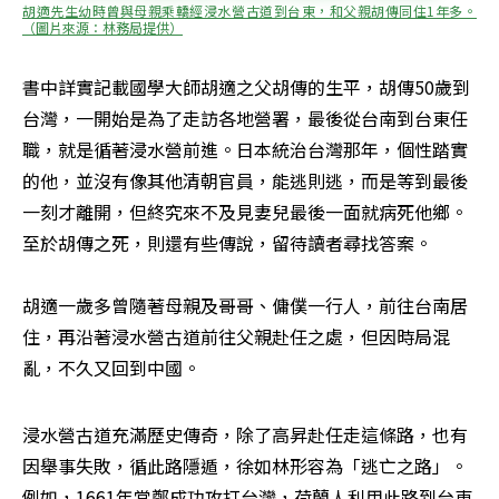
胡適先生幼時曾與母親乘轎經浸水營古道到台東，和父親胡傳同住1年多。
（圖片來源：林務局提供）
書中詳實記載國學大師胡適之父胡傳的生平，胡傳50歲到
台灣，一開始是為了走訪各地營署，最後從台南到台東任
職，就是循著浸水營前進。日本統治台灣那年，個性踏實
的他，並沒有像其他清朝官員，能逃則逃，而是等到最後
一刻才離開，但終究來不及見妻兒最後一面就病死他鄉。
至於胡傳之死，則還有些傳說，留待讀者尋找答案。

胡適一歲多曾隨著母親及哥哥、傭僕一行人，前往台南居
住，再沿著浸水營古道前往父親赴任之處，但因時局混
亂，不久又回到中國。
浸水營古道充滿歷史傳奇，除了高昇赴任走這條路，也有
因舉事失敗，循此路隱遁，徐如林形容為「逃亡之路」。
例如，1661年當鄭成功攻打台灣，荷蘭人利用此路到台東