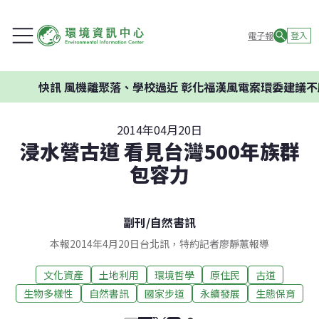
電子報
登入
快訊
風機離聚落、學校過近 彰化福漢風電案環委建議不應開發
2014年04月20日
浸水營古道 看見台灣500年族群
包容力
副刊
/
自然書訊
本報2014年4月20日台北訊，特約記者廖靜蕙報導
文化資產
土地利用
環境哲學
原住民
古道
生物多樣性
自然書訊
國家步道
永續發展
生態保育