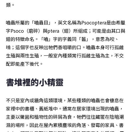
類。
嚙蟲所屬的「嚙蟲目」，英文名稱為Psocoptera是由希臘
字Psoco（磨碎）與ptera（翅）所組成；可能是由其口與
翅的特徵命名。「嚙」字的字義同「齧」，意思為咬、
啃；這個字也反映出牠們善咀嚼的口。嚙蟲本身可行孤雌
生殖與兩性生殖，一般室內種類常行孤雌生殖為主，不交
配即能產下後代。
書堆裡的小精靈
不只是室內或牆角這類環境，某些種類的嚙蟲也會棲息在
家裡中的書櫃、舊紙堆中。通常在居家環境出現的嚙蟲，
主要以黴菌和植物性的碎屑為食，牠們往往藏匿在陰暗潮
濕的場所，因此在屋內累積塵埃的角落、發霉的家具、書