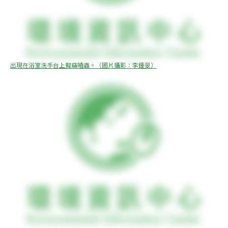
出現在浴室洗手台上擬竊嚙蟲。（圖片攝影：李鍾旻）