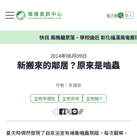
電子報
登入
快訊
風機離聚落、學校過近 彰化福漢風電案環委
2014年06月09日
新搬來的鄰居？原來是嚙蟲
作者：李鍾旻
生物多樣性
生態保育
生物簡介
夏天時偶然發現了自家浴室有幾隻嚙蟲現蹤。每次觀察，