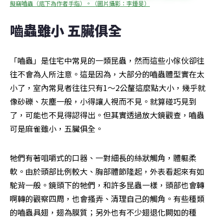
擬竊嚙蟲（底下為作者手指）。（圖片攝影：李鍾旻）
嚙蟲雖小 五臟俱全
「嚙蟲」是住宅中常見的一類昆蟲，然而這些小傢伙卻往
往不會為人所注意。這是因為，大部分的嚙蟲體型實在太
小了，室內常見者往往只有1～2公釐這麼點大小，幾乎就
像砂礫、灰塵一般，小得讓人視而不見。就算碰巧見到
了，可能也不見得認得出。但其實透過放大鏡觀查，嚙蟲
可是麻雀雖小，五臟俱全。
牠們有著咀嚼式的口器、一對細長的絲狀觸角，體軀柔
軟。由於頭部比例較大、胸部體節隆起，外表看起來有如
駝背一般。鏡頭下的牠們，和許多昆蟲一樣，頭部也會轉
啊轉的觀察四周，也會搔弄、清理自己的觸角。有些種類
的嚙蟲具翅，翅為膜質；另外也有不少翅退化闕如的種