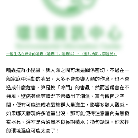
一種生活在野外的嚙蟲（嚙蟲目：嚙蟲科）。（圖片攝影：李鍾旻）
嚙蟲這群小昆蟲，與人類之間可說是關係密切，不過在一
般家庭中活動的嚙蟲，大多不會影響人類的作息，也不會
造成什麼危害，算是較「冷門」的害蟲。然而當房舍在不
通風、壁癌蔓延等情況下營造出了潮濕、富含黴菌之空
間，便有可能造成嚙蟲族群大量滋生，影響多數人觀感。
如果哪天發現許多嚙蟲出沒，那可能便得注意室內有無發
霉器具、浴室是否通風不良長期積水；換句話說，你家裡
的環境濕度可能太高了！