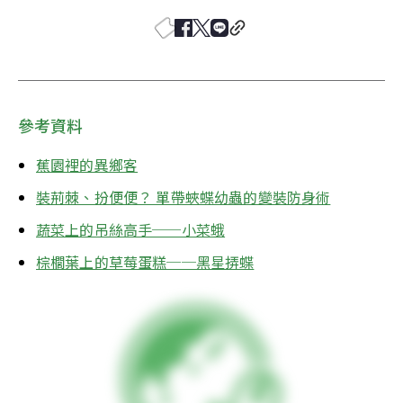
參考資料
蕉園裡的異鄉客
裝荊棘、扮便便？ 單帶蛺蝶幼蟲的變裝防身術
蔬菜上的吊絲高手──小菜蛾
棕櫚葉上的草莓蛋糕──黑星挵蝶