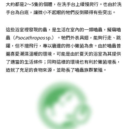
大約都是2～5隻的個體，在洗手台上緩慢爬行。也由於洗
手台為白底，讓微小不起眼的牠們反倒顯得有些突出。
這些浴室裡發現的蟲，是生活在室內的一類嚙蟲，擬竊嚙
蟲（
Psocathropos
 sp.）。牠們外表具翅，能夠行走、跳
躍，但不擅飛行，專以牆邊的微小黴菌為食。由於嚙蟲普
遍喜愛潮濕溫暖的環境，可能是由於夏天的浴室為其提供
了適當的生活條件；同時這樣的環境也有利於黴菌增長，
造就了充足的食物來源，並助長了嚙蟲族群繁殖。