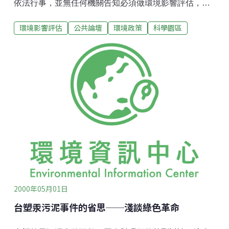
依法行事，並無任何機關告知必須做環境影響評估，因
此聯電並沒有錯。甚至揚言，必要時將要求國家賠償。
環境影響評估
公共論壇
環境政策
科學園區
這件事立即引來一陣熱烈討論，也有教授級的環保專家
為聯電抱屈，認為沒有實際污染行為認定者，單以程序
瑕疵責令停工有欠周延。我們不禁要問：『台灣還有明
天嗎？』此件事件透露出幾個問題，在充斥著向錢看的
台灣社會，單以甘冒影響經濟發展的大不諱，敢向國內
當紅炸仔雞的IC產業下刀，就讓人感覺到台灣尚有一絲
絲希望。只是後續的發展，卻又讓人不自覺的感到氣
餒，輿論幾乎是一面倒的同情聯電，而沒有人深切的反
省台灣的環保政策，難道台灣社會只是一個見錢眼開而
不顧環保的社會嗎？此事件透露出來的問題，絕對比總
統選舉來的重要與嚴肅。台灣要不要有明天，這一代人
如何為下一代子孫留下永續的美好山河，是我們該重視
的問題。交大與清大的教授常感嘆的
2000年05月01日
台塑汞污泥事件的省思──淺談綠色革命