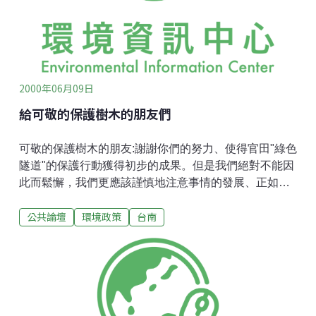
2000年06月09日
給可敬的保護樹木的朋友們
可敬的保護樹木的朋友:謝謝你們的努力、使得官田"綠色
隧道"的保護行動獲得初步的成果。但是我們絕對不能因
此而鬆懈，我們更應該謹慎地注意事情的發展、正如您
們在聲明稿中所呼籲的，台南縣還有僅剩的兩條綠色隧
公共論壇
環境政策
台南
道也岌岌可危、面臨砍伐的命運！事實上我們要走的路
還很長、落在各位肩膀上的責任仍十分艱鉅，我們所面
對的問題是一個比"砍"與"不砍"更複雜的問題，始作俑者
的當然是國民黨"'唯經濟說"錯誤的政策，......然而長期採
取對立面的民進黨，由於其對立面的層次並不高、對立
久了以致於其格局與想像也受到局限、跳不出原來的邏