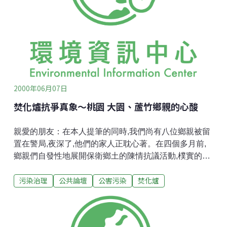
輯。這也就是為什麼有人會頂著綠色的大名執政、然而
樹照砍的原因。所以我們要不斷的發出聲音，說我們該
說的話，做我們該做的事，畢竟，民眾需要教育，社會
需要運動，國家需要成長，不是嗎？另外、除了寫信給
行政院之外，我似乎覺得對象仍應該是台南縣政府。並
且、我建議可藉此機會把過去砍掉的樹做一個總檢討、
總清算
2000年06月07日
焚化爐抗爭真象～桃園 大園、蘆竹鄉親的心酸
親愛的朋友：在本人提筆的同時,我們尚有八位鄉親被留
置在警局,夜深了,他們的家人正耽心著。在四個多月前,
鄉親們自發性地展開保衛鄉土的陳情抗議活動,樸實的鄉
下人,每每用汗水、血肉之軀抵擋黑金暴力,令人憤慨的是
污染治理
公共論壇
公害污染
焚化爐
號稱人民的褓母─警察,竟淪為黑金操縱的工具,新聞媒體
竟將樸實的鄉民指成暴民,將坤業公司派遊覽車載來三車
不良少年、輟學生說成「年輕的工人」,被操縱的警察是
「正義之師」。坤業公司、桃縣環保局、警察局異口同