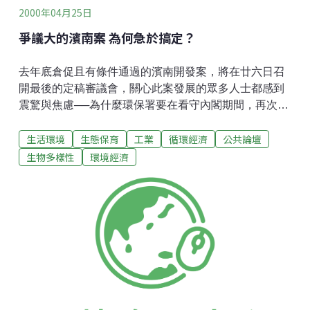
2000年04月25日
爭議大的濱南案 為何急於搞定？
去年底倉促且有條件通過的濱南開發案，將在廿六日召
開最後的定稿審議會，關心此案發展的眾多人士都感到
震驚與焦慮──為什麼環保署要在看守內閣期間，再次倉
促的搞定此案？是為了克盡行政職責「看守環保」呢？
生活環境
生態保育
工業
循環經濟
公共論壇
還是背後有太多的壓力與「無形的手」在操縱與掌控？
我們覺得納悶，也覺得環保署官員有需要說清楚，講明
生物多樣性
環境經濟
白。 此案有關環境與經濟的衝突，實為歷年來所有環評
報告中最具爭議性的個案，相關問題包括：威脅潟湖生
態與黑面琵鷺，CO 2排放量極大，加速海岸侵蝕與沙洲
消失，且南部嚴重缺水，對民生、農業與南科用水可能
造成排擠現象，又濱南案區位與台南縣原有豐富的漁業
及觀光資源嚴重牴觸，對未來南科的發展亦可能有不利
的影響。 又根據行政院環保署公布之政策環境影響評估
作業要點規定，「違反國際環境規範之要求，或有礙環
境生態之永續發展者，應實施政策環境影響評估」。濱