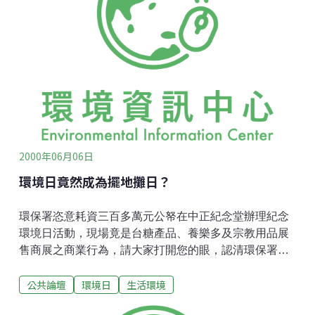
聲指坤業焚化爐興建為合法,以下幾點請諸君評判之：一.
該焚化爐煙囪高度僅３０米,不但為全台之最低,恐怕在已
知全世界興建焚化爐中亦創最低記錄,而此焚化爐要燒的
是事業性廢棄物,亦即工業生產的垃圾,顯示台灣興建焚化
爐技術獨步全球！二. 即使３０米高度,本區位處機場飛
航管制區,又正巧在飛機起降航道正下方,一般民房建築只
能蓋到二樓,而神通廣大的坤業竟可蓋相當十層樓高的30
米煙囪,豈非只許州官放火,不許百
2000年06月06日
環境日竟然成為擺地攤日？
環保署恣意耗資三百多萬元公帑在中正紀念堂辦理紀念
環境日活動，現場竟是台糖產品、養樂多及宗教用品展
售商展之商業行為，請大家打開您的眼，認清環保署的
「不環保」，並請大家一起來建請大有為新政更高首長
公共論壇
環境日
生活環境
出面嚴懲失職人員及糾正錯誤，並請主辦單位公開全部
籌備過程以正視聽。今日環保署在中正紀念堂所主辦的