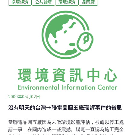
循環經濟
公共論壇
環境經濟
晶圓廠
這件事立即引來一陣熱烈討論，也有教授級的環保專家
為聯電抱屈，認為沒有實際污染行為認定者，單以程序
瑕疵責令停工有欠周延。我們不禁要問：『台灣還有明
天嗎？』
2000年05月02日
沒有明天的台灣→聯電晶圓五廠環評事件的省思
當聯電晶圓五廠因為未做環境影響評估，被處以停工處
罰一事，在國內造成一些震撼。聯電一直認為施工完全