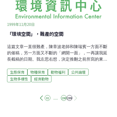
南開發案違反氣候變化綱要公約的精神與國際潮流，且
黑面琵鷺在「國際重要濕
1999年11月20日
「環境空間」，難產的空間
這篇文章一直很難產，陳章波老師和陳瑞賓一方面不斷
的催稿，另一方面又不斷的「網開一面」，一再讓我延
長截稿的日期。我左思右想，決定推翻之前所寫的東
西，就從文章的難產開始談起！84年中，我趁前往日內
生態保育
物種保育
動物福利
公共論壇
瓦參加第七屆「國際人與動物互動關係研討會」之便，
順道安排拜訪西歐及北歐的動物保護團體。在荷蘭，我
生物多樣性
經濟動物
拜訪了綠色和平組織，想瞭解他們在野生動物保育方面
的政策與作法；而在瑞典，則除了拜訪動物保護團體
外，同時也前往位於斯德哥爾摩的地球之友（Friends of
......
01
298
299
Earth）組織。在訪談中，他們談起當時正在推動的「永
續歐洲運動」，並且順手就給了我一本「走向永續歐
洲」的小冊子。記憶猶新的是，當時那個人（名字、長