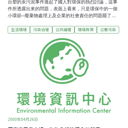
台塑的汞污泥事件激起了國人對環保的熱烈討論，這事
件所透露出來的問題，表面上看來，只是環保中的一個
小環節─廢棄物處理上及企業的社會責任的問題罷了。
因此吵一吵，鬧一鬧完後，國家形象及企業形象受到一
生活環境
污染治理
公共論壇
環境政策
公害污染
點損害以外，似乎很快的就會回復平靜。然而仔細思考
一下，可以看到這件事情暴露出國人對環境保護的漠視
與無知。國人如無法就此覺悟，立即針對此問題全面展
開環境保護的檢討，「地無三坪淨」的現象將於不久的
將來襲擊台灣。這次的汞污泥事件，牽涉到的範圍很
廣，大到如國家的環保政策、環保法令、執法態度與能
力、國人的環保認知及環保教育等；小至於企業的經營
理念、社會責任及環保技術等問題。這種事情也決非個
案的事件，這是國內全面環境保護的問題。當國人還沾
沾自喜於經濟的發展卻無法有效解決環保的問題時，國
外已經發展到應用高科技（如微生物等）來消除廢棄
物，我們該如何來看待此一課題呢？當國內企業界正充
斥著趕搭ISO-14000認證列車的
2000年04月26日