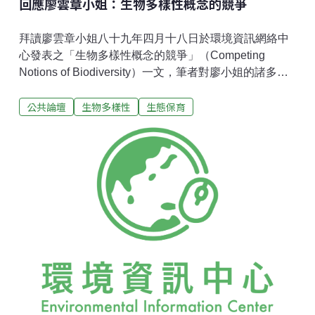
回應廖雲章小姐：生物多樣性概念的競爭
拜讀廖雲章小姐八十九年四月十八日於環境資訊網絡中
心發表之「生物多樣性概念的競爭」（Competing
Notions of Biodiversity）一文，筆者對廖小姐的諸多精
闢論點深表贊同，然而心中仍有些許不同的聲音。由於
公共論壇
生物多樣性
生態保育
筆者並非生物多樣性的專家，僅將有疑問處（主要集中
原文前二段）在此提出，希望能有機會與廖小姐及其他
先進討論。若筆者對廖小姐之論述有所誤解，或廖小姐
及其他先進對筆者之論點不予茍同，請不吝指正。 首
先，開始閱讀廖小姐大作時，對於開場白的議題－能源
與氣候－似乎與文章的標題未完全吻合不甚明白。蓋原
文內容主要探討在經濟、科技掛帥下，西方國家對保存
生物多樣性的扭曲與對開發中國家（南半球國家）的另
一種剝削；然而原文開頭所提出的是廖小姐認為環境問
題已被簡化為「氣候與能源問題」之批判。竊以為能源
問題、氣候變遷、或是生物多樣化的破壞等雖皆屬環保
問題，也都與整個地球環境是否能永續生存息息相關，