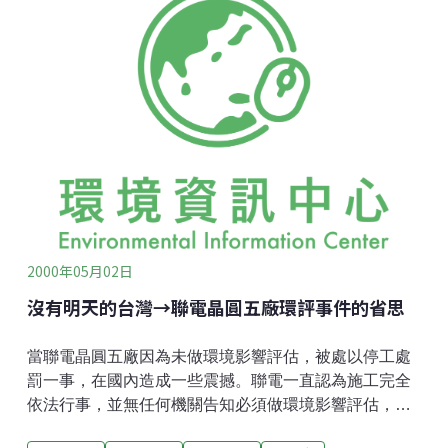
「千喜有愛、美麗台灣」的環境日活動，不出所料，真
的是一場草率、粗糙的活動，在非假日辦理，原訂四點
結束，卻在三點多便已收拾。若說是環境日宣導與紀念
，不如說是環保機構大拜。更可笑的是，如些耗資數百
萬元公帑的活動，現場竟可違法販售商品，不是又是一
如地攤的賣場。在從中正紀念堂現場之觀察及實際進行
過程，其中活動內容與當初環保署擬辦之內容有相大之
差異，不當之作為，且以假公濟私利用．此次以公帑所
辦之政令宣導活動，現場竟可以現金交易之商業行為的
嚴重失職。為使環保署及新政府重視「真心辦環保活
動」及不應再「錯誤示範」，多次在
2000年05月02日
沒有明天的台灣→聯電晶圓五廠環評事件的省思
當聯電晶圓五廠因為未做環境影響評估，被處以停工處
罰一事，在國內造成一些震撼。聯電一直認為施工完全
依法行事，並無任何機關告知必須做環境影響評估，因
此聯電並沒有錯。甚至揚言，必要時將要求國家賠償。