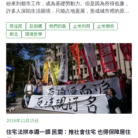
紛來到都市工作，成為基礎勞動力。但是因為所得低廉，
許多人深陷生活困境，只能占地蓋屋，形成城市裡的原住
民部落。但是近年來，國家的土地清理政策，計畫回收國
原住民
反迫遷
我們的島
土地利用
土地徵收
有土地，陸續拆除占居國有地的房舍，讓許多城市部落深
陷喪失家園的苦痛...一群快樂山部落居民，來到新北市政
新北
環境哲學
府前，發出怒吼，希望政府重視城市部落迫遷問題。反迫
遷人士指出，快樂山部落存在已久，不懂政府此時為何要
趕他們走。新北市瑞芳區海濱里的快樂山部落，住著許多
來自東部的原住民，他們從50年前就陸續北上，一些人到
基隆當漁工捕魚，微薄薪水租不起房子，只能過著四處占
居，四處被趕的日子。許多人房子被拆，家人被趕四、五
次，在基隆不斷搬遷流離。40多年前，有族人輾轉來到快
樂山，從最早的墾地種菜，後來居民開始搭建簡易房舍，
居住下來。快樂山部落族人，每位都有悲傷過去，有人工
資微薄，有人被積欠工資，只能到快樂山找個安
2016年11月15日
住宅法拼本週一讀 民間：推社會住宅 也得保障居住