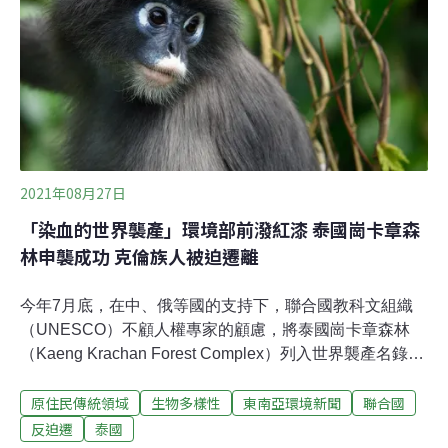
2021年08月27日
「染血的世界襲產」環境部前潑紅漆 泰國崗卡章森
林申襲成功 克倫族人被迫遷離
今年7月底，在中、俄等國的支持下，聯合國教科文組織
（UNESCO）不顧人權專家的顧慮，將泰國崗卡章森林
（Kaeng Krachan Forest Complex）列入世界襲產名錄。
世居在森林中、位處泰緬邊境的克倫族（Karen），卻長
原住民傳統領域
生物多樣性
東南亞環境新聞
聯合國
期遭受泰國政府迫遷騷擾，甚至有族人因為反迫遷而遇
害。在決議作成的前幾個小時，聲援克倫族的群眾聚集在
反迫遷
泰國