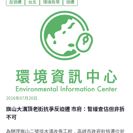
反迫遷
台北
環境政策
迫遷
同，不可一概而論，應該釐清各種類型。財政部19日下午
舉行「檢討國有土地清理活化及管理政策」公聽會，由次
長莊翠雲主持，強調要檢討目前國土清理活化的政策，如
何落實兩公約對居住權保障。公聽會源於立院內政委員會
時，立委尤美女等人要求檢討此議題。「迫遷與訴訟不是
我們的目的，目的是要訂定租約。」國有財產署署長曾國
基則釋出善意，更對基隆阿美族聚落「快樂山」案表示傾
向以逕行出租、就地安置來處理。曾國基表示，若國土有
人協助照顧，政府又有錢拿，是雙贏的狀況；尤美女則建
議既有此善意，則應先中止與居民的訴訟，爭取時間尋找
解決之道。國土清理活化造成許多迫遷爭議，民間團體認
為應考慮歷史脈絡，而非一致認定為惡意佔用。攝影：賴
2016年07月20日
旗山大溝頂老街抗爭反迫遷 市府：暫緩查估但非拆
不可
為辦理旗山二號排水溝改善工程，高雄市政府欲拆遷位於