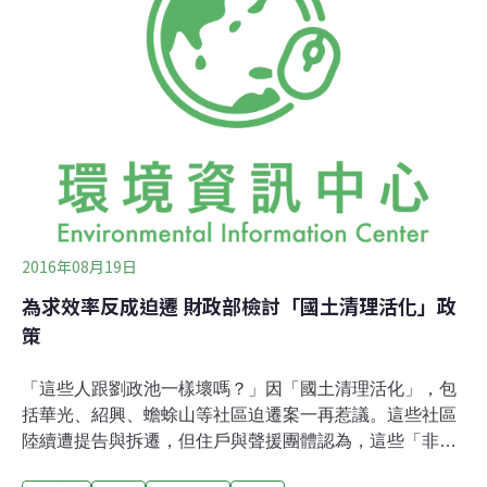
市更新條例、市地重劃實施辦法、國土活化等相關政策；
以落實聽證程序檢視開發計畫的公益性、必要性；暫停所
有爭議個案；總統府人權諮詢委員會評議爭議個案，落實
兩公約；具體承諾具指標意義的大埔張藥房、黃福記兩
戶。轟賴清德、陳菊「比國民黨更壞」迫遷戶揚言925重
返凱道討土地正義 。攝影：賴品瑀。這些迫遷戶大多來自
高雄、台南與台中市，指責的正是擔任市長的陳菊、賴清
德、林佳龍等民進黨政治明星。痛批他們居然也用「依法
2016年08月19日
為求效率反成迫遷 財政部檢討「國土清理活化」政
策
「這些人跟劉政池一樣壞嗎？」因「國土清理活化」，包
括華光、紹興、蟾蜍山等社區迫遷案一再惹議。這些社區
陸續遭提告與拆遷，但住戶與聲援團體認為，這些「非正
規住居」有歷史脈絡，與劉政池那般惡意佔用行徑大不