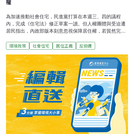
權
為加速推動社會住宅，民進黨打算在本週三、四的議程
內，完成《住宅法》修正草案一讀。但人權團體與受迫遷
居民指出，內政部版本刻意忽視保障居住權，若貿然完成
修法，恐淪為「一手蓋社會住宅、一手製造迫遷」的遺
環境政策
社會住宅
居住正義
反迫遷
憾。他們要求將反迫遷、反歧視入法，才符合《住宅法》
「使全體國民居住於適宜之住宅，且享有尊嚴之居住環
境」的立法精神。修法納居住權？ 內政部：不便表達意見
《住宅法》在2011年年底公布，並在一年後施行。此次修
法所變動的法條，大多是為了加速興辦社會住宅。內政委
員會召委趙天麟揚言，要讓《住宅法》修正草案在本星期
送出內政委員會，顯示政院、立院已有相同立場；但反迫
遷連線指出，為了求快，政院不停遊說立委，要求只支持
內政部版本，不要再有額外討論與節外生枝。他們認為，
這樣是只做了半套。15日上午，反迫遷連線等團體在內政
部前表達訴求，但面對民間建議，內政部國宅組組長朱慶
倫卻一再以「不方便表達意見」來回應，始終無法正