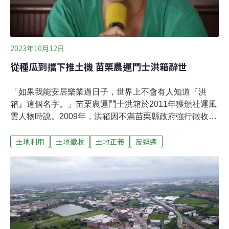
2023年10月12日
從種瓜到擋下推土機 苗栗農運鬥士洪箱辭世
「如果我能安居樂業過日子，世界上不會有人知道『洪
箱』這個名字。」苗栗農運鬥士洪箱於2011年獲頒社運風
雲人物時說。2009年，洪箱因不滿苗栗縣政府強行徵收農
地以推動後龍科技園區發展，率領居民共同抗爭，開啟了
土地利用
土地徵收
土地正義
反迫遷
她的守護土地正義之旅，最終花了近3年，擋下了推土
機，讓台灣社會看見農業的價值。此後，她亦成為其他反
迫遷現場的聲援者。近年，洪箱因罹癌曾住院接受治療，
後返家休養，體力大不如前。9日晚，她與世長辭，享壽
69歲。「就算最後保不住地，至少我可以跟我的子孫交
代，我們真的拚過了。」環境記者朱淑娟在其撰寫的《走
一條人少的路》一書中，記錄了洪箱這句話。