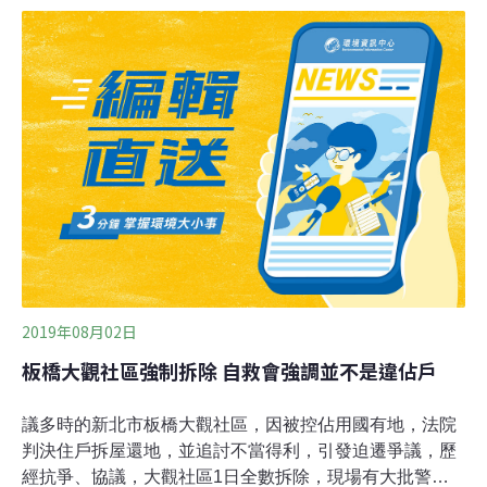
首都曼谷的自然資源與環境部前，以「染血的世界襲產」
為題宣讀聲明，反對這片森林被列入世界襲產，並在現場
潑灑紅色油漆。跨喜馬拉雅、中南半島、蘇門答臘生物
相 崗卡章森林物種豐富UNESCO世界襲產委員會今年7月
底以視訊方式舉行第44屆大會。期間由21個會員國代表以
12比9的票數，決議將橫跨泰國叻丕府（Ratchaburi）、
佛丕府（Phetchaburi）與巴蜀府（Prachuap Khiri
Khan）等行政區的崗卡章森林正式列為世界襲產。
UNESCO指出，位於喜馬拉
2019年08月02日
板橋大觀社區強制拆除 自救會強調並不是違佔戶
議多時的新北市板橋大觀社區，因被控佔用國有地，法院
判決住戶拆屋還地，並追討不當得利，引發迫遷爭議，歷
經抗爭、協議，大觀社區1日全數拆除，現場有大批警力