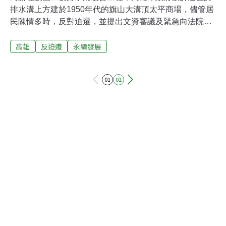
排水溝上方建於1950年代的旗山大溝頂太平商場，儘管居
民陳情多時，反對迫遷，並提出文資審議及緊急向法院提
起行政訴訟、暫停執行等行動，水利局仍於日前貼出公告
高雄
反迫遷
永續發展
將於7月19日起辦理拆除工程。18日晚間，來自全台的聲
援團體齊聚大溝頂老街，透過音樂會及短講支持自救會阻
擋市府強拆的行動，他們並在老街內設置居住正義靈堂，
01
02
控訴以人權城市自居的高雄市政府，卻以依法行政為藉口
漠視人民居住的權利，現場有約300人到場聲援。7月19日
一早，自救會會長鄭淵文帶著居民召開記者會，堅持原屋
保留，拒絕拆遷。攝影：李育琴19日上午8時，自救會和
聲援民眾將大溝頂老街前後入口及中間通道，用怪手和卡
車、汽車等堵住，居民頭綁黃絲帶表明絕不妥協，誓死捍
衛大溝頂老街。自救會並提出包括文資審議程序不公開、
荒謬治水、土地所有權和行政訴訟等未釐清的爭議，呼籲
市府正視本案行政瑕疵，拿出誠意與居