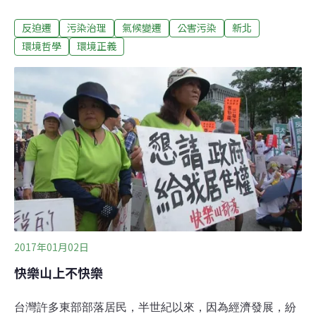
佈署。收回的土地預定興建長照大樓，未來將開放部份床
反迫遷
污染治理
氣候變遷
公害污染
新北
位給社區長者使用。大觀事件自救會表示，今年3月時退
輔會「好心」地開啟協商，讓居民不得不簽下「同意點
環境哲學
環境正義
交」的協議書，以此換取不當得利、強制執行費（罰款）
的免除、10萬元的救助金、3個月的搬遷期間及尚未研擬
出來的「安置方案」。大觀事件自救會強調，「我們不是
違佔戶」，未來將持續推動去除違佔污名、改革國有土地
政策，並以不同方式開會討論議題、製作攝影集，支撐與
陪伴被迫分散各地的居民。
2017年01月02日
快樂山上不快樂
台灣許多東部部落居民，半世紀以來，因為經濟發展，紛