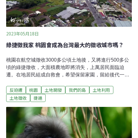
2023年05月18日
綠捷徵我家 桃園會成為台灣最大的徵收城市嗎？
桃園在航空城徵收3000多公頃土地後，又將進行500多公
頃的綠捷徵收，大面積農地即將消失，上萬居民面臨迫
遷。在地居民組成自救會，希望保留家園，留給後代一個
自然的願景。2013年，桃園市政府推動興建捷運綠線，又
反迫遷
桃園
土地開發
我們的島
土地利用
稱綠捷，全長約27公里，共設21站，同時提出捷運綠線
G12、G13、G13a車站及北機廠周邊土地開發計畫，區段
土地徵收
捷運
徵收面積大約500多公頃，包含桃園、蘆竹兩個行政區。
由於綠捷開發總經費高達980多億元，中央政府提供補
助，不過桃園市政府仍要負擔48％自籌款，將近500億，
如何籌措財源，成為重大難題。