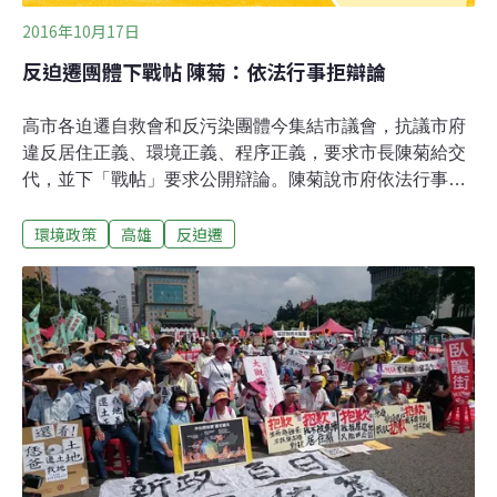
2016年10月17日
反迫遷團體下戰帖 陳菊：依法行事拒辯論
高市各迫遷自救會和反污染團體今集結市議會，抗議市府
違反居住正義、環境正義、程序正義，要求市長陳菊給交
代，並下「戰帖」要求公開辯論。陳菊說市府依法行事，
若因此被攻擊，她身為市長會承擔，但不可能接受辯論。
環境政策
高雄
反迫遷
陳菊今赴議會進行施政報告，8點不到就到議會，各迫遷
案、反污染等抗議團體在8點後才陸續集結，雙方未碰
面。上午至議會門口抗議的團體包括高市公民監督公僕聯
盟、三民果菜市場自救會、前鎮第一公有市場自救會、舊
左營國中拆遷自救會、大溝頂自救會、中央公園護地護樹
聯盟、果菜市場不義徵收自救會、拉瓦克漢人住戶自救會
等200多人，各自拉開抗議布條。高雄市公民監督公僕聯
盟理事長陳銘彬表示，政府有義務保障人民的居住權，保
障範圍不僅為有產權住戶，更應包含非正規聚落住民的居
住權，但這一年來，高市接連爆發迫遷案，市府破壞居住