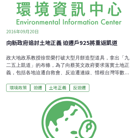
害者今天的現身，就是為了「找回轉型正義」而來，因為
依照聯合國的定義，這些因為都更、眷改、區段徵
2016年09月20日
向新政府追討土地正義 迫遷戶925將重返凱道
政大地政系教授徐世榮打破大型月餅造型道具，拿出「九
二五上凱道」的布條，為了向蔡英文政府要求落實土地正
義，包括各地迫遷自救會、反迫遷連線、惜根台灣等數十
民間團體預告將在25日重返凱道。新莊塭仔圳地區的居民
環境政策
迫遷
土地正義
反迫遷
更高喊「朱立倫亂炒房、蔡總統勿放任」，指出塭仔圳重
劃計畫並無充分民眾參與，不滿市府說要改善環境，卻規
劃了55%的土地作為住商大樓，反讓當地的居民與工廠無
法生存。19日下午，內政部長葉俊榮邀請媒體茶敘，提及
目前最受重視的迫遷問題，重申內政部正在積極建立聽證
制度；但民間團體認為葉俊榮避談了如何落實居住權，也
沒有說清如何評估一個計畫的公益性與必要性。徵收戶與