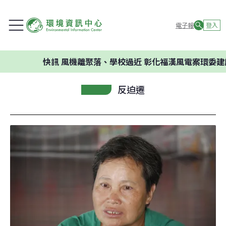
電子報
登入
快訊
風機離聚落、學校過近 彰化福漢風電案環委建議不應
反迫遷