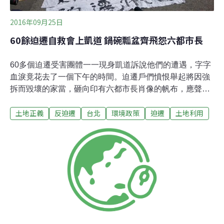
正義，欠缺協商程序，由官方獨斷決定。陳銘彬說，抗議
團體10月7日向市府「下戰帖」，要求公開辯論，未獲
2016年09月25日
60餘迫遷自救會上凱道 鍋碗瓢盆齊飛怨六都市長
60多個迫遷受害團體一一現身凱道訴說他們的遭遇，字字
血淚竟花去了一個下午的時間。迫遷戶們憤恨舉起將因強
拆而毀壞的家當，砸向印有六都市長肖像的帆布，應聲破
裂在台中市長林佳龍、新北市長朱立倫的照片部分。「我
土地正義
反迫遷
台北
環境政策
迫遷
土地利用
們該怎麼辦？請救救我們！」包括這一兩個月就可能遭到
拆除的高雄果菜市場、旗山太平商場大溝頂老街、台中黎
明自辦重劃、板橋大觀事件、基隆港貴美雜貨店，來自全
台各地的60多件迫遷案，數百個迫遷戶們，在台灣反迫遷
連線、台灣人權促進會、惜根台灣協會、經濟民主連合等
團體的協助下，25日下午在凱道集結，一一講解他們所遭
遇的爭議迫遷。徐世榮：轉型正義不只追討國民黨產「轉
型正義絕對不是只有國民黨黨產問題！」要求蔡政府正視
這些迫遷戶，政大地政系教授徐世榮強調，相關土地徵收
法令都設立在戒嚴時代，至今尚未回歸民主憲政，這些受