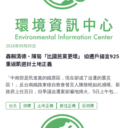
民間團體預告925將重返凱道討回土地正義。攝影：賴品
瑀。徵收地過半將蓋住商大樓 塭仔圳居民批：朱立倫亂炒
房雖然塭仔圳重劃計畫案在4月時遭都委會退回，要求新
北市市府修改計畫，但居民卻說市府四個月來不曾與居民
協商，更傳出將以分期分區的方式，將有爭
2016年09月05日
轟賴清德、陳菊「比國民黨更壞」 迫遷戶揚言925
重返凱道討土地正義
「中南部是民進黨的鐵票區，現在卻成了迫遷的重災
區！」反台南鐵路東移自救會發言人陳致曉如此感嘆。新
政府上任百日，但爭議迫遷案卻遍地烽火。5日上午包括
正在遭強拆的高雄果菜市場、苗栗大埔張藥房遺孀彭秀春
台北
迫遷
土地正義
居住正義
反迫遷
等，共40多個迫遷受害者團體前往凱道，要求蔡政府回
應，否則，25日將為了土地正義重新站上凱道。「強拆容
易、重建難」彭秀春說，要政府再三思。民間團體共提出
五點訴求，包括通盤檢討都市計畫法、土地徵收條例、都