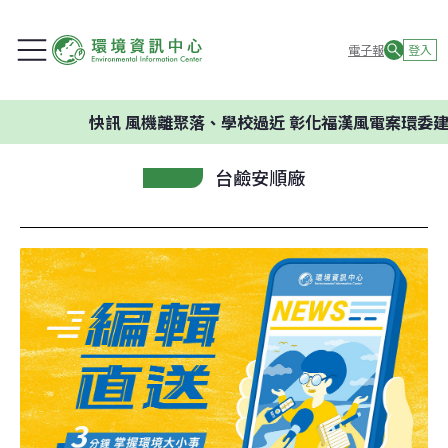
電子報
登入
快訊
風機離聚落、學校過近 彰化福漢風電案環委建議不應
台鹼安順廠