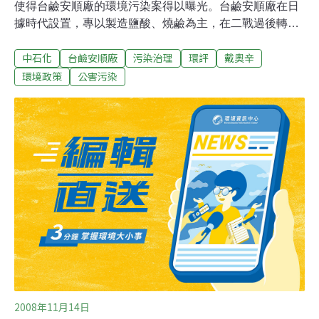
使得台鹼安順廠的環境污染案得以曝光。台鹼安順廠在日
據時代設置，專以製造鹽酸、燒鹼為主，在二戰過後轉為
國營，雖然已在1982年關廠，但是40年累積下來的戴奧
中石化
台鹼安順廠
污染治理
環評
戴奧辛
辛、五氯酚及汞污染，已經讓在地居民長期慢性中毒。如
今台鹼安順廠已改為中國石油化學公司的安順廠址，日前
環境政策
公害污染
也遭司法判定為污染行為人，因而提出整治計畫。對此環
保團體舉行聯合記者會，抨擊計畫內容過於草率，眾人擔
心此整治計畫若通過明（24）日的第3次審查，恐將形成
二次污染，並使污染擴散，所造成的危害將波及更多民
眾。看守台灣協會秘書長謝和霖表示，計畫書中預計整治
的土壤體積，只有納入戴奧辛的污染，而忽略了汞與五氯
酚的危害風險，在處理戴奧辛的流程上也相當草率。謝和
霖指出，依照目前實施的「土壤及地下水污染整治法」，
戴奧辛的管制標準是1,000pg；但是整治計畫書中，中石
化卻自行認定以50,000pg為標準
2008年11月14日