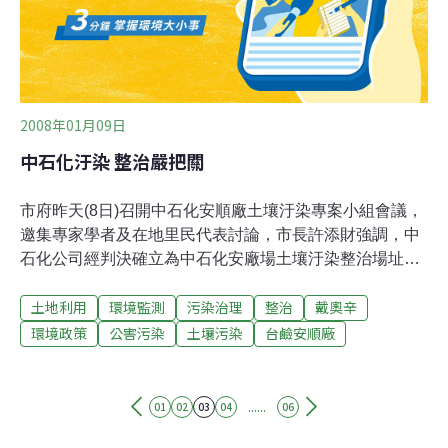
2008年01月09日
中石化汙染 整治嚴把關
市府昨天(8日)召開中石化安順廠土壤汙染專案小組會議，
邀集專家學者及在地里民代表討論，市長許添財強調，中
石化公司經判決確立為中石化安廠場土壤汙染整治場址的
汙染行為人，市府將嚴格監督整治計畫，務必以國際處理
土地利用
環境監測
污染治理
整治
戴奧辛
標準整治。市府已函文中石化公司限今年6月30日前完成
「中國石油化學工業開發股份有限公司安順廠土壤汙染整
環境政策
公害污染
土壤污染
台鹼安順廠
治場址之土壤、地下水汙染整治計畫」，經市府審查核定
後據以實施。許添財說，這件艱鉅的工作分為人與事，人
的方面，持續發放血液高濃度戴奧辛者慰問金，落實居民
......
01
02
03
04
06
生活照顧，近期內，將於顯宮里媽祖宮活動中心1樓成立