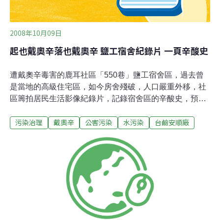
2008年10月09日
起也戴奧辛落也戴奧辛 鹽工宿舍紀錄片 一頁辛酸史
遭戴奧辛毒害的鹿耳社區「550巷」鹽工宿舍區，過去曾
是當地的高級住宅區，如今房舍殘破，人口嚴重外移，社
區籌拍居民生活影像紀錄片，記錄宿舍區的辛酸史，預計
本月19日首映。鹿耳社區理事長蔡登進表示，所謂的
污染治理
戴奧辛
公害污染
水污染
台鹼安順廠
「550巷」鹽工宿舍區，就是北汕尾二路550巷社區，居民
早年都是從布袋、北門前來開闢鹽田的鹽工及後代，過去
是茅草屋，一直到民國50年才由當時的台鹼安順廠興建有
閣樓的磚屋，當時風光一時，也是當地的高級住宅區。社
區理事蕭重華說，他是鹽工第二代，看著社區從繁華到沒
落，感觸良多，現今社區幾乎只剩老人和小孩，而長者也
一個一個凋零，紀錄片的拍攝將可為社區留下珍貴的影像
及見證社區的辛酸史。居民柳慶章說，社區對戴奧辛又愛
又恨，過去這裡曾是高級住宅區，如今破落不堪，有能力