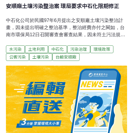
安順廠土壤污染整治案 環局要求中石化限期修正
中石化公司於民國97年6月提出之安順廠土壤污染整治計
畫，因未提出明確之整治基準，整治經費亦付之闕如，台
南市環保局12日召開審查會審查結果，因未符土污法規定
之整治計畫，要求中石化公司限期修正再審。中石化公司
水污染
土地利用
中石化
污染治理
環境政策
於97年10月17日重新依土污法規定提出整治計畫，規劃之
整治期程為15年，預計整治開始後第5年（民國102年）內
公害污染
土壤污染
台鹼安順廠
污染減量可達82%，面積縮減71%，至第9年（民國106
年）污染面積可縮減91%，至第15年（民國112年）即可
完成污染整治，污染減量及面積縮減達100%，計劃書中
以土壤污染管制標準（汞 20 mg/kg；戴奧辛1000 ng I-
TEQ/kg）為整治基準，編列16.47億之整治經費，規劃以
二階段進行整治，第一階段整治期，預定期程為5年，首
先將廠區高於土壤污染管制標準值之土壤移除暫存，縮小
污染範圍，解除部分列管區域，並進行海水貯水池底泥疏
濬清理。高濃度污染土壤則以熱處理方式將其濃