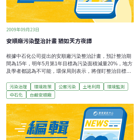
2009年09月23日
安順廠污染整治計畫 猶如天方夜譚
根據中石化公司提出的安順廠污染整治計畫，預計整治期
間為15年，明年5月第1年目標為污染面積減量20%，地方
及學者都認為不可能，環保局則表示，將僅盯整治目標，
屆時未達計畫進度，將依法開罰。環保局長張皇珍表示，
污染治理
環境政策
公害污染
土地利用
環境監測
計畫、目標是中石化自己訂定的，也已通過審查，該局將
半年追蹤一次，1年後才來算總帳，未來只要未依進度進
中石化
台鹼安順廠
行，一律依水土法開罰，最低罰款為100萬元且可連續處
罰。市府昨天召開中石化安順廠土壤污染整治專案小組會
議，會中，原自救會長林吉進、委員李俊璋、郭春寶等人
均對中石化的熱處理、快篩等技術提出質疑及應注意事
項。李俊璋表示，利用熱處理汞蒸發必須百分之百回收，
否則恐造成二次污染。林吉進也質疑中石化石灰再利用的