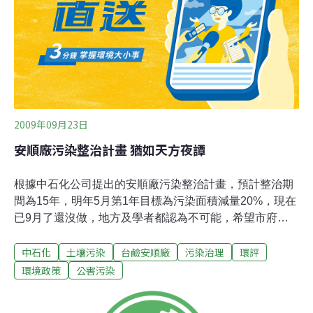
做法，並希望各委員幫幫地方居民。對於中石化的計畫進
度，林吉進抨擊說大話，現在已9月了還沒做，根本不可
能。委員黃煥彰昨天無法與會，但他強調，中石化計畫根
本是天方夜譚，希望市府不要求快，以免造成二次
2009年09月23日
安順廠污染整治計畫 猶如天方夜譚
根據中石化公司提出的安順廠污染整治計畫，預計整治期
間為15年，明年5月第1年目標為污染面積減量20%，現在
已9月了還沒做，地方及學者都認為不可能，希望市府不
要求快，以免造成二次污染。環保局則表示，將僅盯整治
中石化
土壤污染
台鹼安順廠
污染治理
環評
目標，屆時未達計畫進度，將依法開罰。環保局長張皇珍
表示，計畫、目標是中石化自己訂定的，也已通過審查，
環境政策
公害污染
該局將半年追蹤一次，1年後才來算總帳，未來只要未依
進度進行，一律依水土法開罰，最低罰款為100萬元且可