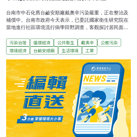
台南市中石化舊台鹼安順廠戴奧辛污染嚴重，正在整治及
補償中。台南市政府今天表示，已委託國家衛生研究院在
當地進行社區環境流行病學田野調查，客觀探討居民面對
事件後的衝擊。 市府說，國家鮮少有居民面對壓力或重大
污染治理
循環經濟
公共衛生
戴奧辛
公害污染
創傷承受衝擊的報告，國衛院將根據美國精神疾病手冊第
四版的創傷後壓力疾病診斷標準，客觀探討居民面對事件
環境經濟
台鹼安順廠
生活環境
工業
發生後的自我衝擊、生命財產的異動等心理因素，導致恐
懼、害怕、無助的一些生理反應，及居民如何看待自己及
未來。 國衛院也將於11日在鹿耳門天后宮舉辦說明會，以
降低民眾的不安，讓調查計畫更順暢。