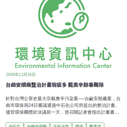
連續處罰。市府昨天召開中石化安順廠土壤污染整治專案
小組會議，會中，原自救會委員李俊璋表示，利用熱處理
汞蒸發必須百分之百回收，否則恐造成二次污染。林吉進
也質疑中石化石灰再利用的做法，並希望各委員幫幫地方
居民。
2008年12月26日
台鹼安順廠整治計畫瑕疵多 戴奧辛餘毒難除
針對台灣公害史最大宗戴奧辛污染案──台鹼安順廠案，台
南市環保局24日審議通過中石化公司所提出的整治計畫。
儘管環保團體於決議前一天，曾召開記者會指出計畫書中
的諸多問題，但負責整治工程的中石化毫無具體回應下，
中石化
台鹼安順廠
污染治理
環評
戴奧辛
環保局在1票反對下通過審查；是否因此埋下戴奧辛的二