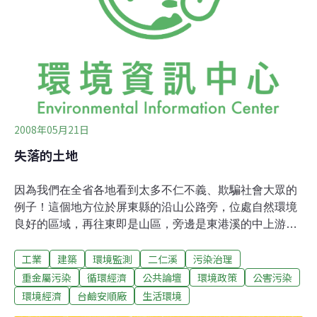
捕魚去賣。 八年前，台鹼安順廠旁邊的海水儲水池及附近
的溝渠，都看的到他們賴以維生的網具，但他們怎麼也想
不到，水池中鮮美的魚蝦，卻是惡夢的源頭。
2008年05月21日
失落的土地
因為我們在全省各地看到太多不仁不義、欺騙社會大眾的
例子！這個地方位於屏東縣的沿山公路旁，位處自然環境
良好的區域，再往東即是山區，旁邊是東港溪的中上游，
周邊大部分屬自然環境及果園地貌，除了從橋上丟下去的
工業
建築
環境監測
二仁溪
污染治理
幾包垃圾外，並沒有什麼污染，而這個區域，又位於豐沛
的地下水的水源上游，整體環境而言應屬於環境敏感地
重金屬污染
循環經濟
公共論壇
環境政策
公害污染
帶，因此應該要用更審慎的態度來面對環境的問題。 來到
環境經濟
台鹼安順廠
生活環境
現場，不可思議的堆置了非常多的爐渣，大部分粉碎成粉