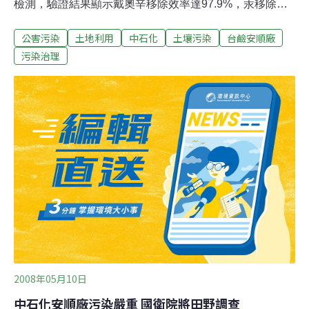
檢測，驗證結果顯示戴奧辛移除效率達97.9%，汞移除效
率達96.5%，均符合土壤管制標準，已完全清除第二河段
公害污染
土地利用
中石化
土壤污染
台鹼安順廠
淤積之白色污泥，確實達到清除污染物之目的。廠區周界
漁塭部分，環保局於去年度進行142組之採樣，檢驗結果
污染治理
汞及戴奧辛數值均未超過土壤管制標準，環境空氣品質、
地下水水質檢測結果均符合法規標準。本年度環保局於廠
址出入口設置監視器24小時監控，並由駐衛警於廠址、海
水貯存池及周圍停養魚塭進行巡邏，請民眾確實遵守規
定，不得任意進出管制區及捕撈養殖水產物。
2008年05月10日
中石化安順廠污染嚴重 國衛院將田野調查