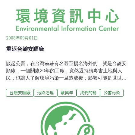
的都搬出去了，實際住在社區的只剩30餘戶，外地遷入落
籍的，卻也能請領戴奧辛補償津貼，實在不公平。蔡登進
表示，目前鹽工宿舍區土地歸國有財產局，地
2008年09月01日
重返台鹼安順廠
談起公害，在台灣赫赫有名甚至揚名海外的，就是台鹼安
順廠，一個關廠20年的工廠，竟然還持續毒害土地與人
民，也讓人了解環境污染一旦造成後，影響可能是世世代
代，藉由回顧台鹼安順廠，這八年的發展過程，希望作為
台鹼安順廠
污染治理
戴奧辛
我們的島
公害污染
公害事件處理的借鏡，唯有面對問題，才能解決問題。 一
年多前，吳信血液中戴奧辛濃度412皮克，是台灣人體血
液中戴奧辛濃度最高的，今年再測是450皮克，排名第三
或第四，第一名換成陽茵鈁，她是951皮克，全台灣平均
值只有19.7皮克。他們都是台南市安南區顯宮里的居民，
兩個人的交集，就是靠海邊的自然環境討生活，放定置網