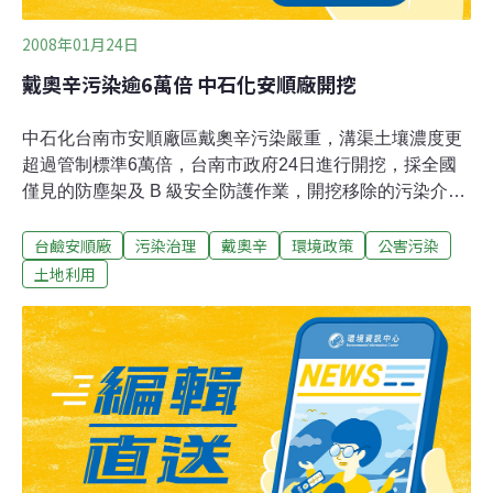
2008年01月24日
戴奧辛污染逾6萬倍 中石化安順廠開挖
中石化台南市安順廠區戴奧辛污染嚴重，溝渠土壤濃度更
超過管制標準6萬倍，台南市政府24日進行開挖，採全國
僅見的防塵架及 B 級安全防護作業，開挖移除的污染介
質，全封存在安順廠區鋼筋混凝土結構物內。五氯酚廠區
台鹼安順廠
污染治理
戴奧辛
環境政策
公害污染
早期生產五氯酚，關廠後，露天堆置的五氯酚，長期受雨
水沖淋，造成土壤及地下水被污染，廠區排水溝污泥含有
土地利用
高濃度的戴奧辛及五氯酚，戴奧辛最高濃度為管制標準的
6萬4千1百倍，五氯酚是管制標準的257倍。開挖地區為廠
區內三條廢棄溝渠，總長約130公尺，開挖深度從60公分
至120公分，預定移除180立方公尺的污染介質，封存於鋼
筋混凝土結構物內，至少可存放20年。市府表示，這次開
挖移除作業僅出動一輛怪手及數名工作人員，經費約新台
幣300萬元，預定農曆春節前完工。