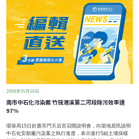
末狀，爐石只有少數，因為易粉碎，且有灰白、褐色、綠
色、黑色等不同物質，粉末本來是淡褐色，堆放一陣子後
表面會呈現灰白色並硬化，我挖了一點泡在水裡，PH大於
10。我不苟同這是安全無虞的東西，讓人非常難過，心裡
嘀咕著：又來了！ 台灣有太多的廢棄物無法妥善處理。台
灣在不斷發展經濟的同時，你知道所產生的廢棄物都到哪
裡去了嗎？廢棄物就是廢棄物，曾幾何時包裝成了產品？
經濟部為讓這些廢棄物有去處，所以有了一個資
2008年05月16日
南市中石化污染案 竹筏港溪第二河段除污效率達
97%
環保局15日於鹿耳門天后宮召開說明會，向當地居民說明
中石化安順廠污染案之執行進度，表示進行5組土壤採樣