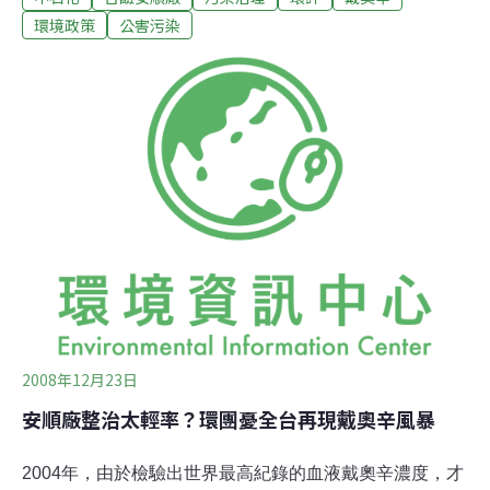
次污染伏筆，值得長期觀察。因為創下人體血液中界最高
環境政策
公害污染
的戴奧辛濃度，而引起世界關注的台鹼案，日治時因為製
造燒鹼、鹽酸、液態氯與毒氣等長達40餘年，造成廠區土
地有多重汙染，其中包含汞、五氯酚和戴奧辛等；2006年
時，曾因台灣技術不足為由，邀請美國環保署專家學者至
現場瞭解，卻均表示無法徹底清除。廠區附近的人家多以
漁塭為業，若無法徹底清除污染，具有脂溶性特質的戴奧
辛極有可能累積在漁獲中；但是在整治規劃中，卻未曾包
含漁塭底泥。長期以該處魚產為食的居民，早已檢驗出高
於一般人的血液戴奧辛濃度，和相關病變情形。在地居民
林全興曾呼籲，整治若無法以底泥為優先，也
2008年12月23日
安順廠整治太輕率？環團憂全台再現戴奧辛風暴
2004年，由於檢驗出世界最高紀錄的血液戴奧辛濃度，才