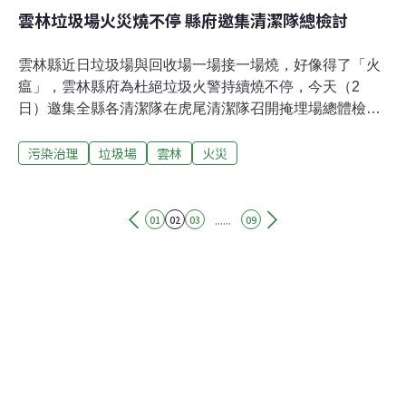
雲林垃圾場火災燒不停 縣府邀集清潔隊總檢討
雲林縣近日垃圾場與回收場一場接一場燒，好像得了「火
瘟」，雲林縣府為杜絕垃圾火警持續燒不停，今天（2
日）邀集全縣各清潔隊在虎尾清潔隊召開掩埋場總體檢，
希望清潔隊檢討垃圾與廢棄物堆置現況與缺失。斗六竹圍
污染治理
垃圾場
雲林
火災
大橋日前發生廢棄物堆置場大火，還燒損橋墩，之後莿桐
垃圾場又遭縱火，上週林內垃圾場又因隊員燒垃圾，意外
燒毀7部車輛機具，昨天斗六私人資源回收場又傳火警。
雲林縣長張麗善表示，今年雲林縣公有衛生掩埋場發生多
......
01
02
03
09
起火警事故，掩埋場營運管理需再進一步檢討改善，將透
過掩埋場總體檢邀請專家學者及消防局參與，徹底檢視掩
埋場各項營運管理項目及消防設施，評估各掩埋場缺失及
改善精進方案，倘若缺失限期不改善者，一律取締告發，
絕不寬貸。