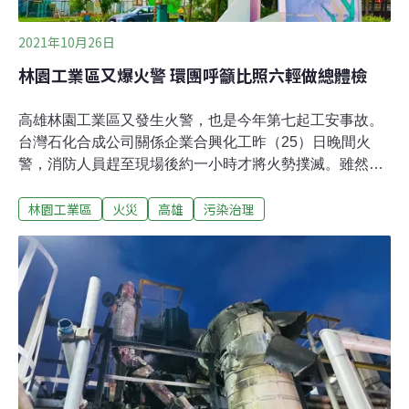
2021年10月26日
林園工業區又爆火警 環團呼籲比照六輕做總體檢
高雄林園工業區又發生火警，也是今年第七起工安事故。
台灣石化合成公司關係企業合興化工昨（25）日晚間火
警，消防人員趕至現場後約一小時才將火勢撲滅。雖然燃
燒物質非毒化物，但發生在空品較差的第四季，環保團體
林園工業區
火災
高雄
污染治理
指出對南部空污將是雪上加霜，並呼籲中央政府，應該做
林園工業區總體檢。林園工業區工安事故連環爆 立委陳椒
華痛批「玩蘿蔔蹲」林園工業區位於為國內石化工業的重
要據點，設廠廠商主要以化學材料製造業者為主。不過近
來工業區火警事件頻傳，引發環境污染及周遭居民的安全
疑慮。台灣石化合成公司共有台石化、合興、台和科技三
家廠商進駐林園工業區，2019年時台石化也曾爆發2死2傷
的嚴重工安意外。在今年1月，林園工業區內的台苯、亞
聚、信昌及聯成化工接連發生工安事故，而5月及7月聯成
化工及台塑也再度傳出事故，加上昨（25）日合興火警事