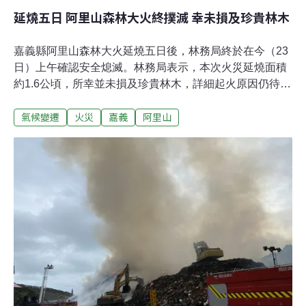
延燒五日 阿里山森林大火終撲滅 幸未損及珍貴林木
嘉義縣阿里山森林大火延燒五日後，林務局終於在今（23
日）上午確認安全熄滅。林務局表示，本次火災延燒面積
約1.6公頃，所幸並未損及珍貴林木，詳細起火原因仍待調
查。林務局呼籲，中南部適逢乾旱，民眾進入山區應謹慎
氣候變遷
火災
嘉義
阿里山
用火、不要亂丟菸蒂，以免引發森林火災。阿里山森林大
火延燒五日 1.6公頃林班地化為灰燼 3月18日下午2時，
阿里山公路69公里處邊坡下方林班地發生火災，林務局嘉
義林區管理處接獲通報後第一時間立即動員，於半小時內
抵達火場。由於公路邊坡地勢陡峭，最陡處坡度高達80度
近乎垂直峭壁，人員不易接近火點，嘉義林管處隨即請求
嘉義縣消防局、內政部空勤總隊及陸軍航空特戰指揮部聯
合動員救災。林務局表示，火災發生在嘉義林區管理處轄
管大埔事業區第228、229林班，地形陡峭、土壤淺薄，火
災區域植被以芒草等草本植物及竹類為主，另有少數枯立
倒木，在林火學上屬輕質燃料類型，導致火勢迅速蔓延。
林務局表示，起火地點屬