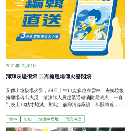
改善，期限屆滿後複查，依然未改善開罰。環保局表示，
業者因管理不當造成自燃，影響附近居民生活品質，限業
者2月5日前將堆置物移除，即日起將每天派員到場查核監
看移除進度，屆期若未清除完成，將再開罰。
2021年02月01日
拜拜灰燼復燃 二崙掩埋場傳火警悶燒
又傳出垃圾場火警，28日上午11點多位在雲林二崙鄉垃圾
掩埋場傳出火災，清潔隊人員趕緊通報消防局滅火，一直
到晚上10點才熄滅。對此二崙鄉清潔隊說，年關將近，有
民眾將拜拜香灰燼倒進垃圾堆造成復燃，雖然火勢不大但
雲林
火災
垃圾掩埋場
污染治理
卻因為垃圾中的沼氣助長持續悶燒。二崙鄉清潔隊隊長黃
子榮表示：「香灰或是金紙鞭炮，直接用布袋的方式裝