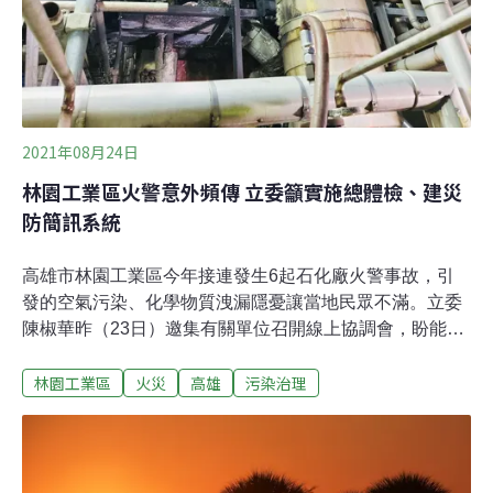
故，今年林園工業區已發生七起工安事故。據聯合新聞網
報導，環保局指出現場燃燒第三丁基苯酚，
2021年08月24日
林園工業區火警意外頻傳 立委籲實施總體檢、建災
防簡訊系統
高雄市林園工業區今年接連發生6起石化廠火警事故，引
發的空氣污染、化學物質洩漏隱憂讓當地民眾不滿。立委
陳椒華昨（23日）邀集有關單位召開線上協調會，盼能針
對林園工業區展開「總體檢」，並且建立災防告警細胞簡
林園工業區
火災
高雄
污染治理
訊系統，在事故發生時迅速通知民眾。經濟部工業局官員
回應，林園工業區目前持續辦理「聯合稽查」，對各家廠
商個別檢討與改善。雖然與「總體檢」名稱不同，但目的
是一樣的。行政院災害防救中心則表示，高雄市政府已有
送計畫書申請發送災防細胞簡訊，後續會針對簡訊內容、