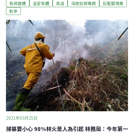
機關19日發表了《 2020年全球氣候狀況》（State of the
氣候變遷
溫室氣體
高溫
深度低碳專題
反聖嬰現象
Global Climate 2020）報告。這份報告記錄完整氣候系統
乾旱
指標變化，包括溫室氣體濃度、陸地和海洋升溫、海平面
上升、冰融化和冰川退縮以及極端天氣，也彙整出對社會
經濟發展、移民和人口流離失所狀況、糧食安全以及土地
和海洋生態系統的影響。
2021年03月25日
掃墓要小心 98%林火是人為引起 林務局：今年第一