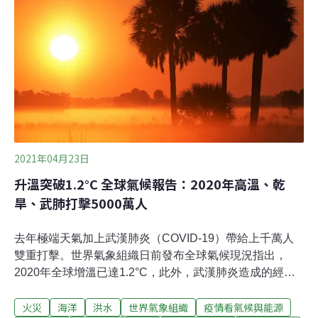
發送對象以及相關演練措施展開規劃。林園工業區今年發
生6起工安事故 民眾怒：活在陰影中林園工業區位在高雄
市林園區，於1975完工，占地約400公頃，是國內石化工
業的重要據點之一，目前共有33家廠商設廠，多為化學材
料製造業者。林園工業區今年格外不平靜，先是1月12日
台灣苯乙烯工公司（台苯）因員工操作不慎引燃揮發氣
體，引發大火；1月26日亞聚公司又因鍋
2021年04月23日
升溫突破1.2°C 全球氣候報告：2020年高溫、乾
旱、武肺打擊5000萬人
去年極端天氣加上武漢肺炎（COVID-19）帶給上千萬人
雙重打擊。世界氣象組織日前發布全球氣候現況指出，
2020年全球增溫已達1.2°C，此外，武漢肺炎造成的經濟
趨緩不僅未能阻止氣候變遷，還使後果更嚴重。世界氣象
火災
海洋
洪水
世界氣象組織
疫情看氣候與能源
組織（World Meteorological Organization, WMO）和合作