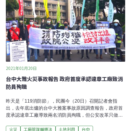
填，然後直接由我們垃圾車運來這邊，我們這邊沒有查覺
到跟一般垃圾堆置，然後造成復燃動作。」但因為掩埋場
位處偏僻，這次火燒事件也反映當地消防水源補充的不
足。對此環保局表示，去年底針對雲縣內總共20處垃圾掩
埋場總體檢，就是希望各公所能提升管理場地能力，未來
會持續輔導或透過經費補助，將掩埋場所欠缺的設施補
足，減少類似火燒事件再發生。
2021年01月20日
台中大雅火災事故報告 政府首度承認違章工廠致消
防員殉職
昨天是「119消防節」，民團今（20日）召開記者會指
出，去年底出爐的台中大雅案事故原因調查報告，政府首
度承認違章工廠導致兩名消防員殉職，但公安改革只做半
套，砸重金購置裝備，卻持續放任違章工廠在農地上增
火災
工廠管理輔導法
土地利用
台中
生。根據農委會最新盤查資料，違章工廠總面積達1萬