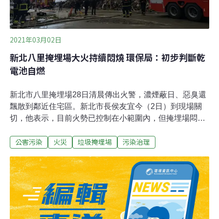
2021年03月02日
新北八里掩埋場大火持續悶燒 環保局：初步判斷乾
電池自燃
新北市八里掩埋場28日清晨傳出火警，濃煙蔽日、惡臭還
飄散到鄰近住宅區。新北市長侯友宜今（2日）到現場關
切，他表示，目前火勢已控制在小範圍內，但掩埋場悶燒
區仍有15公尺高，需2～3天才能完全撲滅。從2020年11
公害污染
火災
垃圾掩埋場
污染治理
月至今四個月，全台各地陸續傳出10起垃圾掩埋場火燒事
故。環境資訊協會組長陳姿蓉表示，掩埋場頻傳火警顯見
廢棄物處理不順暢，必須從垃圾分流、分區堆置、源頭減
量著手改善。環保署環境督察總隊簡任技正蔡蓬培則表
示，地方政府應落實垃圾掩埋場管理，環保署也會加強監
督，並給予必要的經費補助。八里掩埋場悶燒三天未完全
熄滅 疑似乾電池自燃 新北市八里掩埋場28日清晨7時許傳