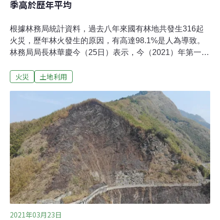
季高於歷年平均
根據林務局統計資料，過去八年來國有林地共發生316起
火災，歷年林火發生的原因，有高達98.1%是人為導致。
林務局局長林華慶今（25日）表示，今（2021）年第一季
共發生25場林火，略高於歷年平均，推估有兩大因素：台
火災
土地利用
灣遭逢56年來最大乾旱使地表植被異常乾燥，及武漢肺炎
（COVID-19）疫情期間讓更多國人上山活動，增加人為
意外火災事件。清明節即將到來，林務局呼籲民眾於淺
山、丘陵的墓地時應多加注意，不可亂丟菸蒂或遺留火
源，共同來守護山林。今年第一季林火件數高於歷年 全由
人為引發農委會林務局今日首度公布過去八年來的國有林
地火災（簡稱林火）統計，2013～2020年間，由林務局管
轄的162萬公頃國有林地中，共發生316起火災，其中在雨
量偏少、林地環境乾燥的3～4月份即有125起，佔
39.55％。林火件數最多的三個縣市，分別是台中市、南投
縣及高雄市，其中高風險區域包含台中清水、龍井及梨山
地區；南投
2021年03月23日