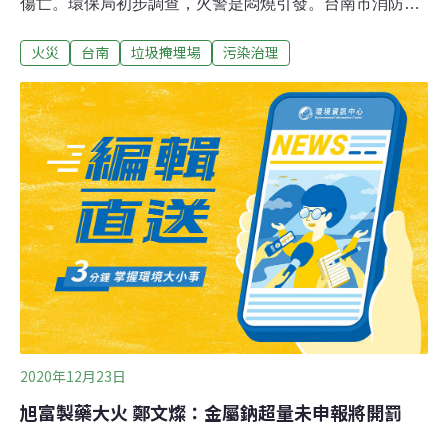
傷亡。環保局初步調查，火警是悶燒引發。台南市消防局
昨晚11時44分獲報，安南區安清路三段和城西街三段交叉
火災
台南
垃圾掩埋場
污染治理
路口的城西垃圾衛生掩埋場發生火警，立刻派出人車灌
救。因當地是台南處理垃圾掩埋的地方，鄰近焚化爐，火
警處位置空曠偏僻，且寒流來襲風力較大，助燃火勢，甚
至燒到防風林，消防局出動多個分隊灌救，並通知消防署
及林務局。環保局初步調查，火警發生地因有木屑暫置
區，這幾天因下雨產生沼氣，昨晚引起悶燒，風大火苗飛
到樹枝暫置區，才引起大火。環保局將檢討原因及責任，
避免再發生。
2020年12月23日
旭富製藥大火 鄭文燦：金屬鈉超量未申報將開罰