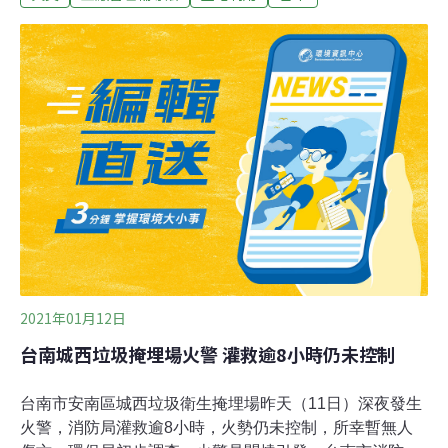
8417公頃，比2017年成長了4558公頃；若依據稅籍資料
估算，台灣每年約新增4000至6000間農地違章工廠。
2019年10月，台中市大雅區的農地違章工廠發生火災，該
工廠在2015年就已進入排拆階段，卻遲遲未落實拆除。去
（2020）年底出爐的事故原因調查報告中，除了提出水源
運用效率不佳、指揮不當等問題，更是政府首度承認違章
工廠導致消防員殉職。
2021年01月12日
台南城西垃圾掩埋場火警 灌救逾8小時仍未控制
台南市安南區城西垃圾衛生掩埋場昨天（11日）深夜發生
火警，消防局灌救逾8小時，火勢仍未控制，所幸暫無人