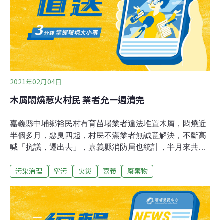
出火警，雖然在消防局緊急灌救下，於當日撲滅明火，但
掩埋場持續悶燒，產生大量濃煙、惡臭等空氣污染物。截
至目前為止，消防隊共出動消防車24輛、水庫車16輛、環
保水車17輛、雲梯車2輛、挖土機9輛，近百名消防人力投
入滅火。環保局局長程大維指
2021年02月04日
木屑悶燒惹火村民 業者允一週清完
嘉義縣中埔鄉裕民村有育苗場業者違法堆置木屑，悶燒近
半個多月，惡臭四起，村民不滿業者無誠意解決，不斷高
喊「抗議，遷出去」，嘉義縣消防局也統計，半月來共派
遣22車39人滅火。業者承諾，一週內雇車清運完木屑堆。
污染治理
空污
火災
嘉義
廢棄物
縣府環保局指出，已依違反廢棄物清理法及空氣污染防制
法告發3件，最高分別可處300萬元及10萬元罰鍰。環保局
指出，去年底就派出員稽查發現，該處堆放大量有機肥及
木屑，欲從事培養土製造，涉及「再利用」，但業者並未
取得主管機關核准，依違反廢棄物清理法告發並限期清除