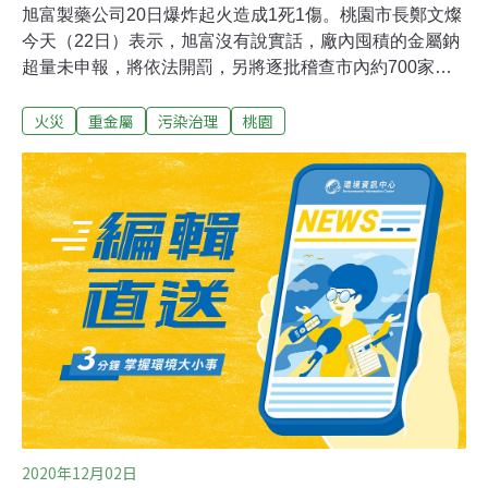
旭富製藥公司20日爆炸起火造成1死1傷。桃園市長鄭文燦
今天（22日）表示，旭富沒有說實話，廠內囤積的金屬鈉
超量未申報，將依法開罰，另將逐批稽查市內約700家有
申報化學品的工廠。桃園市蘆竹區旭富製藥公司工廠20日
火災
重金屬
污染治理
桃園
中午發生火警，造成1死1傷，鄰近的鴻利紡織廠、桃園紙
廠、東陽工業及國晟工業也受到波及，旭富製藥廠區昨天
中午12時9分再度傳出爆炸聲響，經查為廠內存放的金屬
鈉遇水產生反應，但無明火也未復燃。桃園市長鄭文燦今
天晚間前往視察殘火處理狀況，接受媒體聯訪時表示，經
旭富製藥公司派員進行火場清點時，發現兩桶半的金屬
鈉，另有4個空桶，但旭富只有申報1桶，初步研判超量了
6倍，「旭富沒有說實話，讓情況很危險」，桃園市消防
局將依消防法開罰。鄭文燦強調，已請環保局針對空污和
水污的部分開罰，空污的部分，雖然沒有波及到民宅，但
確實造成空污，水污的部分，化學品和溶劑也影響到水
質。
2020年12月02日