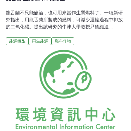
龍舌蘭不只能釀酒，也可用來當作生質燃料了。一項新研
究指出，用龍舌蘭所製成的燃料，可減少運輸過程中排放
的二氧化碳。提出該研究的牛津大學教授尹德維迪
（Oliver Inderwildi）還表示，龍舌蘭最大的優點是，可以
能源轉型
再生能源
燃料作物
生長在貧脊的旱地或沙漠。因此，種植龍舌蘭，不會和糧
食作物的耕地競爭。在美國等地，用來取代汽油的乙醇大
多是用玉米製造，卻遭抨擊是引起穀物價格飆漲到歷史新
高的元兇之一。最近的一項調查發現，法律授權讓汽油、
柴油可添加生質燃料的作法，有違反道德的不良副作用，
因為生質燃料的生產常常違反人權和破壞環境。但是新研
究發現，就算是乾旱土地上，龍舌蘭提煉出的乙醇產量也
非常充分，而且對於環境的影響也相對較少。多肉、葉形
如玫瑰的龍舌蘭，可以製造高品質的糖；科學家已打造了
一座設備來模擬其生長環境──墨西哥的哈利斯科州
（Jalisco，龍舌蘭之州），在此地將糖轉為燃料用酒精。
尹德維迪指出，這項刊載於《能源與