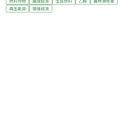
燃料作物
循環經濟
生質燃料
乙醇
農林漁牧業
新高。去年12月17日，芝加哥期貨交易所的小麥價格每英
斗（8加侖）漲破10元，史上首見；1月中旬，每英斗玉米
再生能源
環境經濟
超過5元，也逼近歷史新高；1月11日，大豆價格漲到每英
斗13.42元，是最高收盤價。這些價格都較一、兩年前漲了
一倍。從1990到2005年，人口和食用穀物的家畜數量均有
成長，刺激糧食消費量每年平均成長2千1百萬公噸。乙醇
蒸餾工業的大量需求，使消費量在2006年激增為5千4百萬
公噸，2007年則達8千1百萬公噸，一年間遽增的2千7百萬
公噸額度甚至超過世界糧食消費量的兩倍。倘若目前興建
中的62座蒸餾工廠在今年底完成80%，用於生物燃料的穀
物消費量將達1億1千4百萬公噸，佔美國今年預計收成量
28