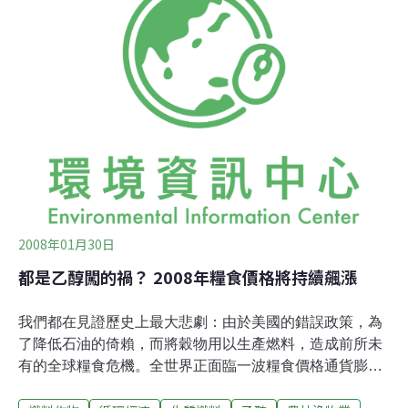
地的現象提出警訊，認為此舉會釋出大量二氧化碳，而使
用生質燃料並非如預期有效避免化石燃料所造成的環境傷
害。和化石燃料相比，燃燒生質燃料的確釋出較少溫室氣
體，但為此而清除自然生態系，卻可能在數十年間因土壤
分解或火燒植物而產生更多二氧化碳，且農作物吸收的碳
量還少於原有的生態系。美國自然保育協會（Natural
Conservancy）與明尼蘇達大學合作，
2008年01月30日
都是乙醇闖的禍？ 2008年糧食價格將持續飆漲
我們都在見證歷史上最大悲劇：由於美國的錯誤政策，為
了降低石油的倚賴，而將穀物用以生產燃料，造成前所未
有的全球糧食危機。全世界正面臨一波糧食價格通貨膨
脹，在這個史無前例的危機中，穀物和大豆價格頻頻創下