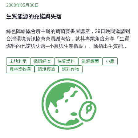
2008年05月30日
生質能源的允諾與失落
綠色陣線協會所主辦的葡萄藤書屋講座，29日晚間邀請到
台灣環境資訊協會會員謝洵怡，就其專業角度分享「生質
燃料的允諾與失落─小農與生態觀點」。除指出生質能源
遭大型農企業壟斷事實外，謝洵怡憂心生質能源發展將擠
土地利用
循環經濟
生質燃料
能源轉型
小農
壓小農生計，並破壞環境生態。 所謂生質能源，即為由生
質作物生產的能源類型，目前學界普遍將生質作物區分為
農林漁牧業
環境經濟
燃料作物
四種：澱粉作物（玉米、甘薯）、糖類（甘蔗）、油料作
物（棕櫚樹）、纖維作物（柳枝、芒草），各自有不同提
煉生質能源的技術方法。 儘管當前生質能源在油價飆漲
下，似乎成為傳統石油以外的新選擇，但生質能源背後仍
有許多隱憂。謝洵怡指出，美國生產的玉米乙醇實際上飽
受抨擊。其中，康乃爾大學的昆蟲學家 David Pimentel曾
指出，美國玉米種植過程消耗大量水資源，每生產一加侖
的玉米乙醇，就會消耗掉1700加侖的水。 此外，謝洵怡認
為，種植玉米需要使用大量的氮肥，經由溢流(run-off)，這