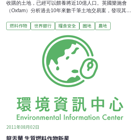
收購的土地，已經可以餵養將近10億人口。英國樂施會
（Oxfam）分析過去10年來數千筆土地交易案，發現其中
有將近英國面積8倍大的土地，處於閒置狀態，或用來種
燃料作物
世界銀行
糧食安全
圈地
農地
植作物供應美國和歐洲汽車的生質燃料。這份報告於10月
4日發表，樂施會表示，全球的土地爭奪已經失控，強烈
要求世界銀行凍結大規模的土地投資案，向全球的投資者
傳達強烈的「停止圈地」訊號。該報告指出，「2000年
~2010年間，國外投資者投資的農地，60%以上都位於有
嚴重飢荒問題的發展中國家。但是2/3的投資者都計畫出口
這些土地生產的一切作物。將近60%的土地都用來種植可
以製造生質燃料的作物。」樂施會表示，極少數的土地投
資者回饋當地居民，或協助對抗飢餓。相反地，「這些土
地不是因為投機者等待土地增值而被閒置，就是主要用來
種植生產生質燃料的出口作物。」
2011年08月02日
龍舌蘭 生質燃料作物新星