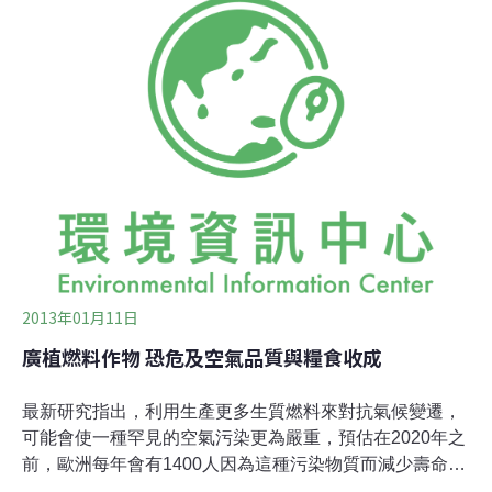
邦政府會補貼「農作物收成保險」的保費，降低歉收的風
險，因為像是在內布拉斯加、北達科他州、南達科他州等
州，玉米和黃豆是種植在特別容易受到旱害的區域。其他
眾多因素也助長了草原的開發。聯邦政府向來鼓勵穀物的
種植，間接促使農民把草原開闢成農地，而近年來對玉米
提煉的乙醇及其他生質能源生產的補助更加速了這種趨
勢。
2013年01月11日
廣植燃料作物 恐危及空氣品質與糧食收成
最新研究指出，利用生產更多生質燃料來對抗氣候變遷，
可能會使一種罕見的空氣污染更為嚴重，預估在2020年之
前，歐洲每年會有1400人因為這種污染物質而減少壽命。
該報告指出，為了製造生質燃料而種植的樹木，雖然相對