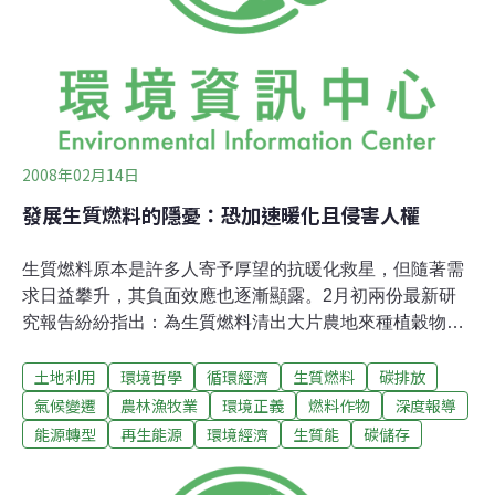
論，我們也希望這個討論不只有片面的歐洲觀點。」 歐盟
環境首長迪瑪斯（Stavros Dimas）日前則表示，巴西想要
出口到歐盟的生質燃料，現在必須符合環境和社會的要
求，而其中永續發展的條件佔了極重要的比例。而歐盟環
境署的科學
2008年02月14日
發展生質燃料的隱憂：恐加速暖化且侵害人權
生質燃料原本是許多人寄予厚望的抗暖化救星，但隨著需
求日益攀升，其負面效應也逐漸顯露。2月初兩份最新研
究報告紛紛指出：為生質燃料清出大片農地來種植穀物，
對緩和全球暖化趨勢恐怕會會適得其反。不但會比使用化
土地利用
環境哲學
循環經濟
生質燃料
碳排放
石燃料排放更多二氧化碳，還侵害了原住民的生存權利。
環保團體因此呼籲各國政府應暫緩生質燃料計畫，改以節
氣候變遷
農林漁牧業
環境正義
燃料作物
深度報導
能、提昇能源效率的方式減少排放。為了生產生質燃料而
能源轉型
再生能源
環境經濟
生質能
碳儲存
大規模種植燃料作物，對環境方面的衝擊已衍生越來越多
爭議，這兩組研究不約而同針對目前將自然生態圈改為農