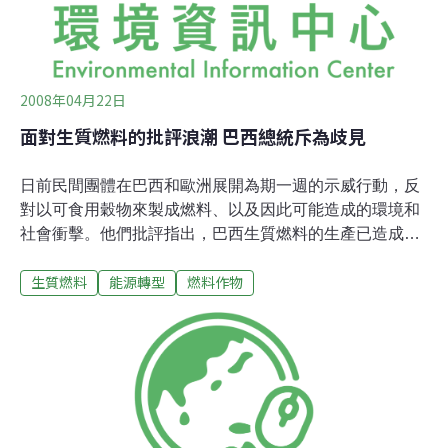
些化學物質被
2008年04月22日
面對生質燃料的批評浪潮 巴西總統斥為歧見
日前民間團體在巴西和歐洲展開為期一週的示威行動，反
對以可食用穀物來製成燃料、以及因此可能造成的環境和
社會衝擊。他們批評指出，巴西生質燃料的生產已造成全
球糧食價格飛漲和環境破壞。然而，巴西總統魯拉(Luiz
生質燃料
能源轉型
燃料作物
Inacio Lula da Silva)強烈駁斥這些言論。魯拉指出，這些
批評是出自於經濟和政治的考量，並沒有考慮到居高不下
的石油價格和持續成長的需求，而正是這些原因使得糧食
的生產成本增加。「別告訴我食物因為生質燃料所以漲
價，」他向記者表示：「食物漲價是因為我們沒有預期到
會有成千上百萬的中國人、印度人、非洲人、巴西人和拉
丁美洲人需要食物，我們希望能針對這一點來理性地討