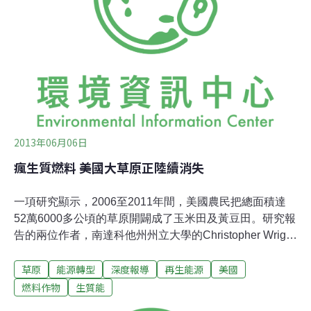
碳足跡影響。環保與扶貧工作者認為，過去計算生質燃料
的綠色憑證時，少考慮了這個因素（土地用途變更的間接
排放，indirect land-use change，簡稱ILUC）。但他們也
擔心，歐洲議會議員在生質燃料產業和農會的激烈遊說下
2013年06月06日
瘋生質燃料 美國大草原正陸續消失
一項研究顯示，2006至2011年間，美國農民把總面積達
52萬6000多公頃的草原開闢成了玉米田及黃豆田。研究報
告的兩位作者，南達科他州州立大學的Christopher Wright
和Michael Wimberly說，因為農作物價格好、生質燃料的
草原
能源轉型
深度報導
再生能源
美國
補助以及幾個因素的交互作用，愛荷華及南達科他等州每
年平均把約5%的草原轉換成農地。研究進一步指出，農民
燃料作物
生質能
耕作的範圍已擴及原本不宜農耕的土地，─部份原因是聯