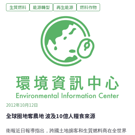
生質燃料
能源轉型
再生能源
燃料作物
石油和煤炭似乎是較乾淨的替代方案，卻會釋放一種氣
體，當與其他污染物混合時，可能會減損農作物產量。英
國蘭卡斯特大學的修伊特﹙Nick Hewitt﹚和同事進行這項
研究，他表示，「因為能降低大氣裡的二氧化碳，一般認
為栽種生質燃料作物是好事一樁。我們在研究裡想表達
的，是『這麼做的確不錯，不過生質燃料也對空氣品質有
負面影響。』」該研究發表在《自然氣候變遷》期刊，是
為了探討歐盟利用生產更多生質燃料來減緩氣候變遷的效
用。
2012年10月12日
全球圈地奪農地 波及10億人糧食來源
衛報近日報導指出，跨國土地掮客和生質燃料商在全世界