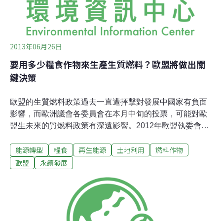
2013年06月26日
要用多少糧食作物來生產生質燃料？歐盟將做出關
鍵決策
歐盟的生質燃料政策過去一直遭抨擊對發展中國家有負面
影響，而歐洲議會各委員會在本月中旬的投票，可能對歐
盟生未來的質燃料政策有深遠影響。2012年歐盟執委會為
了回應廣大的批評，提出重大的政策改變，包括引進以農
能源轉型
糧食
再生能源
土地利用
燃料作物
作物生產生質燃料的上限為5%，而2020年的目標是運輸
用燃料有10%來自可再生能源。歐盟執委會表示此舉將刺
歐盟
永續發展
激「第二代」替代能源的發展，也就是從「非糧食」（如
廢棄物或稻稈）生產生質燃料。比起化石燃料，這不僅能
大幅減少溫室氣體排放，也不會直接干擾糧食的生產。改
良版政策中也首次提出，要考量生質燃料在森林砍伐
（deforestation）、抽乾泥炭沼或其他土地開墾所造成的