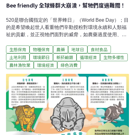
Bee friendly 全球蜂群大崩潰，幫牠們度過難關！
山林，對於山區環境帶來沉重的負擔
520是聯合國指定的「世界蜂日」（World Bee Day）；目
的是希望喚起世人看重牠們辛勤授粉對環境永續和人類福
祉的貢獻，並正視牠們面對的威脅，如農藥過度使用、入
侵種危害和土地使用改變等。這一天同時也是安東‧揚沙
生態保育
物種保育
農藥
地球日
食材食品
（Anton Janša）的生日，以紀念這位斯洛維尼亞養蜂先
驅，他率先關注到蜜蜂的貢獻，也開創養蜂和採蜜方式，
土地利用
環境節日
新菸鹼類
循環經濟
生物多樣性
成為現代養蜂技術的奠基者。本文響應世界蜂日，邀請大
農林漁牧業
環境經濟
綠色消費
家關注蜂群的處境，採取友善蜂群的行動。春暖花開，通
常是蜜蜂和蜂農在花間忙著採蜜的日子。只不過，原本應
該盛開的龍眼和荔枝花卻緊閉花苞。這番不尋常的景象讓
蜂農收成不到花蜜，蜜蜂也只能喝砂糖水度日。花到時節
還不開 蜜蜂與蜂農成了受災戶因為暖冬和一二月的乾旱少
雨的影響，預期豐收的龍眼和荔枝蜜，幾乎零收成。蜜蜂
肚腹扁扁，蜂農兩手空空，一起成了自然災害的受災戶
1。