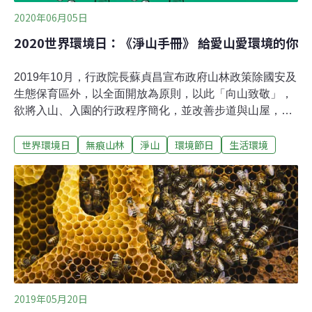
年11月間，全國淨灘場次達2萬3469場次
2020年06月05日
2020世界環境日：《淨山手冊》 給愛山愛環境的你
2019年10月，行政院長蘇貞昌宣布政府山林政策除國安及
生態保育區外，以全面開放為原則，以此「向山致敬」，
欲將入山、入園的行政程序簡化，並改善步道與山屋，受
到登山團體熱烈支持。不過，大量的人群進入山林，對於
世界環境日
無痕山林
淨山
環境節日
生活環境
山區環境帶來沉重的負擔，對於脆弱敏感的高山地帶的影
響尤其巨大。開放山林，我們真的準備好了嗎？環保團體
台灣環境資訊協會與台北市出去玩戶外生活分享協會（以
下簡稱出去玩協會），將多年辦理淨山活動的經驗整理成
《淨山手冊》，希望能幫助民眾建立正確且整體的淨山與
安全觀念。垃圾、廚餘與排遺 不可忽視的山林之亂根據國
民健康局的資料推估，台灣登山健行人口約有500萬人，
曾經攀登 3000公尺以上高山的人口約有50萬人，而經常
登高山的人口約為3至5萬人。熱門的百岳路線更是人聲鼎
沸——全台最高峰玉山一年大約有4萬人次造訪，「天使
2019年05月20日
的眼淚」嘉明湖一年也大約有3萬人次。大量的人群進入