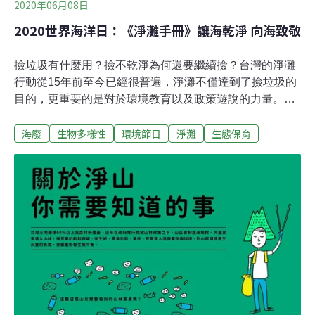
企業必須立即採取行動，推動與落實ESG（環境、社會、
2020年06月08日
治理）政策，實踐永續發展的綠色經濟（G
2020世界海洋日：《淨灘手冊》讓海乾淨 向海致敬
撿垃圾有什麼用？撿不乾淨為何還要繼續撿？台灣的淨灘
行動從15年前至今已經很普遍，淨灘不僅達到了撿垃圾的
目的，更重要的是對於環境教育以及政策遊說的力量。從
「台灣清淨海洋行動聯盟」到「台灣海洋廢棄物治理平
海廢
生物多樣性
環境節日
淨灘
生態保育
台」，促成了台灣減塑政策。今天是6月8日世界海洋日，
台灣環境資訊協會將多來辦理淨灘活動的經驗，彙整為
《淨灘手冊》，提供給有意想要淨灘的民眾可以在安全的
前提下，完成淨灘行動。垃圾，海濱的日常海洋不再是記
憶中或是想像中單純的陽光、沙灘、海水，寄居蟹、螃蟹
自然生存其中，一幕幕垃圾覆蓋沙灘的景象取代自然海
景，成為我們這代與下一代的「習以為常」。可能是自發
行動，或是被學校要求、被公司安排或是被父母親友邀請
而來，淨灘在這幾年熱門了起來。其實，至少在20年前，
台灣就開始出現淨灘行動，當年被父母帶來淨灘的幼童，
至今已經成了青年。根據環保署統計，2017年4月至2018