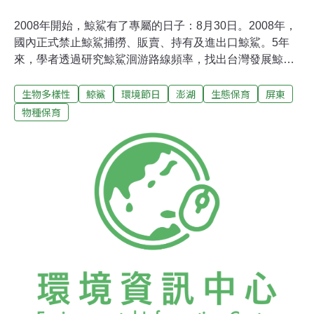
2008年開始，鯨鯊有了專屬的日子：8月30日。2008年，
國內正式禁止鯨鯊捕撈、販賣、持有及進出口鯨鯊。5年
來，學者透過研究鯨鯊洄游路線頻率，找出台灣發展鯨鯊
生態旅遊熱點，屏東與澎湖最具潛力點。透過台灣海洋大
生物多樣性
鯨鯊
環境節日
澎湖
生態保育
屏東
學環境生物與漁業科學學系副教授莊守正指導的碩士班學
生論文，調查台灣全島可能的熱點，初步發現，西南部沿
物種保育
海，包括澎湖等地是熱點。宜蘭蘇澳、東澳一帶，雖然鯨
鯊出現的頻率高，但是海流強，較不利於搭船出海賞鯨
鯊。莊守正表示，除了立法保護以外，有些國家嘗試發展
「鯨鯊生態旅遊」（像是「與鯨鯊同游」為主題的生態旅
遊）來增加經濟收益，以減低對漁業的衝擊。最早發展這
項事業的是澳洲，1993 年在尼加魯水域成立海洋公園，屬
於澳洲海外領地的聖誕島也開始發展鯨鯊相關的觀光事
業，每逢珊瑚礁產卵前後，鯨鯊就會聚集；台灣也須找出
類似的規律，藉以發展生態旅遊。根據澎湖當地老漁民訪
談，以前都可看到長10公尺的鯨鯊，捕撈