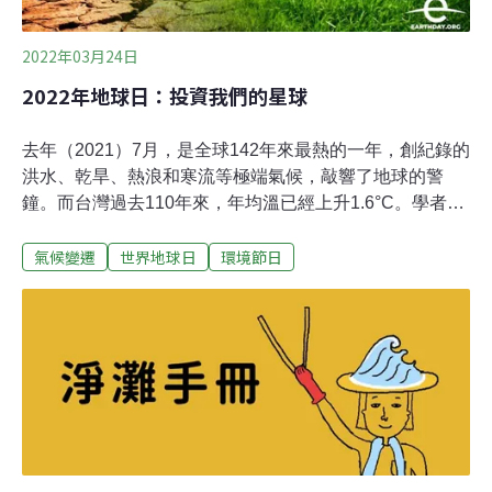
2022年03月24日
2022年地球日：投資我們的星球
去年（2021）7月，是全球142年來最熱的一年，創紀錄的
洪水、乾旱、熱浪和寒流等極端氣候，敲響了地球的警
鐘。而台灣過去110年來，年均溫已經上升1.6°C。學者指
出，未來台灣這座島嶼將持續加溫，夏季日數增長、冬季
氣候變遷
世界地球日
環境節日
日數減少，到世紀末之前，台灣就會失去冬天。面對氣候
緊急狀態，還有逆轉的機會嗎？有沒有緩解的方法？2022
年是地球日52週年，地球日總部（Earth Day Network）以
「投資我們的星球」（Invest in our planet）為主題，呼籲
各界採取氣候行動——企業採取永續政策與低碳轉型，政
府制定永續政策和法令，而你我更是驅動社會轉型的力
量，透過落實綠色消費，選擇對環境友善且願意展開減碳
行動的品牌，將能夠督促生產者改變對待環境的方式。投
資策略一：透過「綠色經濟」建立一個繁榮且公平的未來