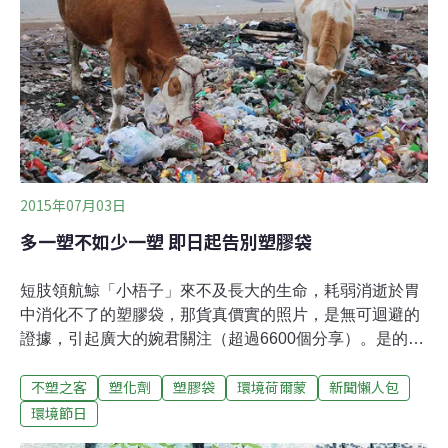
器，例如電視、MOD、WIFI等透過定時器設定晚上睡覺時
間關機，廚下型開飲機設定白天及睡覺時間斷電；智慧型
倒數定時器可以用在小夜燈或幫手機充電，時間到就自動
斷電。這些都是輕鬆不影響生活的節電方式。」
2015年07月03日
多一塑不如少一塑 即日起告別塑膠袋
短肢領航鯨「小梧子」來不及長大的生命，耗弱消逝於胃
中消化不了的塑膠袋，那貨真價實的照片，是無可迴避的
證據，引起廣大的婉君關注（超過6600個分享）。是的，
都是我們惹的禍。不必拿著獵槍、拉一張弓、釋放生化武
不塑之客
塑化劑
塑膠袋
環境荷爾蒙
新聞懶人包
器，只要丟棄塑膠袋、塑膠湯匙、菸蒂、瓶蓋、免洗餐
具，就能奪取生命。說起來是多麼便利、多麼無辜的「超
環境節日
完美謀殺」手法！當倒楣的信天翁、海龜、鯨魚莫名地魂