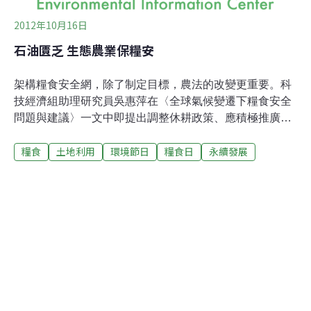
2012年10月16日
石油匱乏 生態農業保糧安
架構糧食安全網，除了制定目標，農法的改變更重要。科
技經濟組助理研究員吳惠萍在〈全球氣候變遷下糧食安全
問題與建議〉一文中即提出調整休耕政策、應積極推廣有
機農業、積極研發抗逆境新品種，以及訂定最低糧食自給
糧食
土地利用
環境節日
糧食日
永續發展
率，以降低糧食供應風險等4項解決方案來因應。在推廣
有機農業方面，近日更有民間團體提出「有機農業促進條
例」（草案），確保長期糧食安全。台灣推動有機農業約
有20年的時間，直到2010年有機耕地面積只佔所有農地的
0.5－0.7%，台大農藝系教授郭華仁認為，問題就出在政
策未轉型，若不透過政策轉型，將鼓勵慣行的心力轉而投
向有機農業，改變是無法發生的。有機農業促進條例政策
轉型由仰山文教基金會主導推動的「有機農業促進條
例」，期待透過立法積極推動有機農業，30年內打造台灣
成為有機國，此法案預定下個月送立法院審議。郭華仁