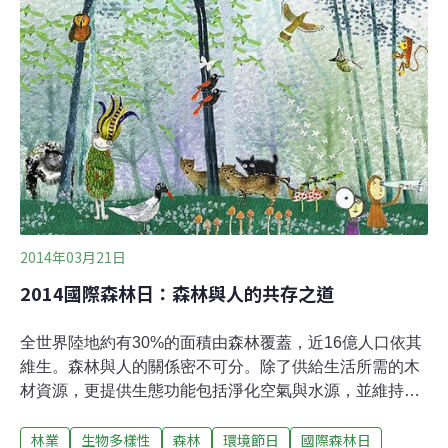
歸離恨天，「嫌疑犯」數量多到即便是最聰明資深的警探
也束手無策。雖然抓不出特定目標能釘上十字架或肉搜咒
罵，但是任誰心裡都知道：這事兒，你、我、他都有份。
2014年03月21日
2014國際森林日：森林與人的共存之道
全世界陸地約有30%的面積由森林覆蓋，近16億人口依其
維生。森林與人的關係密不可分。除了供給生活所需的木
材資源，更提供生態功能包括淨化空氣與水源，並維持氣
候穩定。同時，森林也是陸地上生物多樣性最豐富的區
林業
生物多樣性
森林
環境節日
國際森林日
域，是億萬生物安身立命的居所。然而聯合國糧農組織