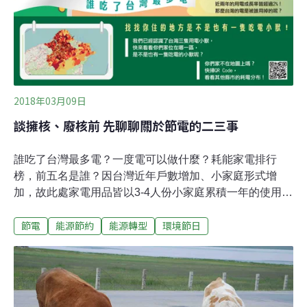
2018年03月09日
談擁核、廢核前 先聊聊關於節電的二三事
誰吃了台灣最多電？一度電可以做什麼？耗能家電排行
榜，前五名是誰？因台灣近年戶數增加、小家庭形式增
加，故此處家電用品皆以3-4人份小家庭累積一年的使用需
求來計算，每度電平均以2.59元計算：（表格資料提供：
節電
能源節約
能源轉型
環境節日
全國廢核行動平台）台灣節電潛力知多少？將省下的電存
入撲滿主婦聯盟生活消費合作社提供「節電撲滿」這個平
台，邀請民眾共同將節省下來的電存進撲滿，以一戶節一
度、用電零成長為目標，落實節能減碳新生活。合作社理
事黃文怡分享自身節電經驗：「將家中有待機電力的電