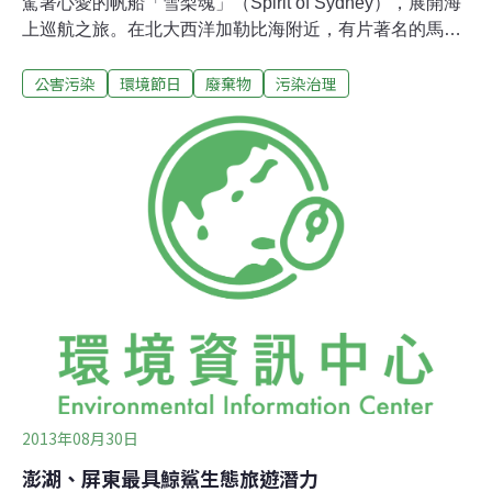
駕著心愛的帆船「雪梨魂」（Spirit of Sydney），展開海
上巡航之旅。在北大西洋加勒比海附近，有片著名的馬尾
藻海（Sargasso Sea），多股洋流在此處匯聚，海流力道
公害污染
環境節日
廢棄物
污染治理
相互抵消，使得此片海象相對靜止、平穩，因此形成廣大
馬尾藻漂浮生長，也是許多魚群育幼、避難之所。Ian
Kiernan盼望多年，就是想親眼目睹這番奇景，沒想到，當
他航行至這海上草場，卻發現海域污染嚴重，許多垃圾與
海藻交錯纏繞，Ian Kiernan滿腔的興奮期待化成了失望和
憤怒。見過荒蕪，才懂珍惜美好目睹馬尾藻海的汙染問
題，促使Kiernan展開改變行動！1989年，從家鄉澳洲雪
梨開始，他與朋友Kim McKay舉辦「清淨雪梨港」活動，
獲得超過4萬名雪梨居民響應，眾人從海港中拖出了生鏽
的汽車、各種塑膠製品、玻璃杯、煙屁股等。這次空前成
功的行動，讓許
2013年08月30日
澎湖、屏東最具鯨鯊生態旅遊潛力