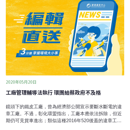
為基礎的稀土金屬分離和純化技術不利環境，世界各地的
大多數公司無法進入市場。中國是全球稀土主要生產者。
17種稀土金屬的全球儲藏量，有36％掌握在中國手上。目
前中國已不再像1980至1990年代，以低於生產成本的價格
出售稀土，其他國家也有機會成為稀土生產者。但是當中
國在2010年降低稀土金屬的出口配額時，一台風力渦輪機
的稀土磁體成本從8萬美元飆升至50萬美元。18個月後中
國放鬆了出口限制，價格又回到了低於2010年的水準。中
國目前仍是本土和出口市場中，用來生產電子產品的稀土
金屬的主要消費國，緊接著
2020年05月20日
工廠管理輔導法執行 環團給蔡政府不及格
鏡頭下的鐵皮工廠，曾為經濟部公開宣示要斷水斷電的違
章工廠。不過，彰化環盟指出，工廠本應依法拆除，但近
期仍可見貨車進出；類似這種2016年520後蓋的違章工
廠，蔡政府宣示要即報即拆，環團指出彰化共68件，不但