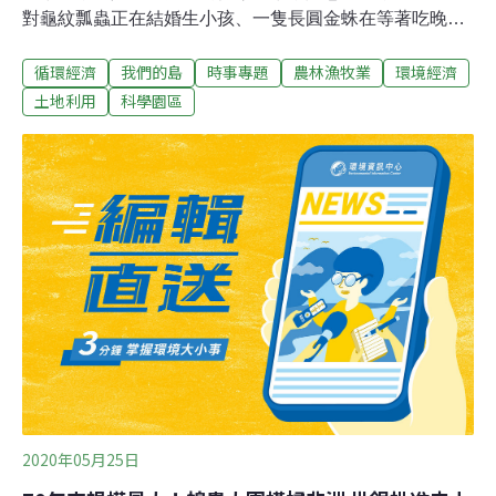
對龜紋瓢蟲正在結婚生小孩、一隻長圓金蛛在等著吃晚
餐。農場主人，是一位外表高壯、內心溫柔的有機農民
循環經濟
我們的島
時事專題
農林漁牧業
環境經濟
——林曉佑。他向記者解釋，「我的田區位於中崎有機農
業專區，面積四分，分成兩區，一區是以短期葉菜跟蔥為
土地利用
科學園區
主，另外一區種的是秋葵。」曾經在知名鋼鐵公司當了10
年的工程師，林曉佑始終難忘童年的農村生活，一心嚮往
自然。也因為這樣，他在六年前辭去工作、全力投入有機
農業。為了讓客人拿到最鮮嫩的蔬菜，每採一片葉子，林
曉佑一定細細檢查。他的動作慢慢的、說話緩緩的，只要
站在他身邊，就能看到他心裡那幅美麗的圖像。他說：
「我們溫室裡面有很多瓢蟲，從很早以前我就希望，我的
小孩可以在一個比較沒有污染的環境長大，所以對我們家
來說，務農的目的就是要讓孩子在成長過程中，很容易接
觸到大自然。」不過，林曉佑沒想到，他的夢想可能會破
滅，
2020年05月25日