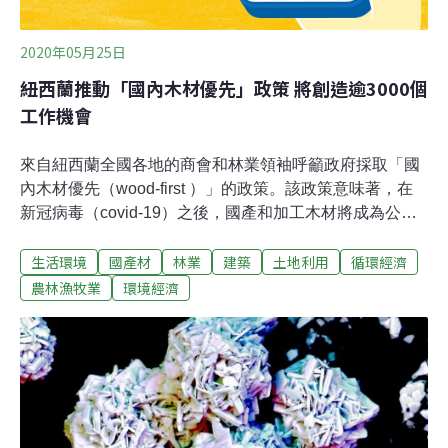
2020年05月25日
紐西蘭推動「國內木材優先」政策 將創造逾3000個
工作機會
來自紐西蘭全國各地的商會和林業領袖呼籲政府採取「國
內木材優先（wood-first ）」的政策。該政策意味著，在
新冠病毒（covid-19）之後，國產和加工木材將成為公共
資助的住宅、商業和公共建築的首選建築材料。預計該政
生活環境
國產材
林業
建築
土地利用
循環經濟
策可以在全國範圍內創造數千個就業機會，並減少紐西蘭
林業對國際出口的依賴。羅托魯瓦湖理事會（Rotorua
農林漁牧業
環境經濟
Lakes Council）五年前通過了這一決策，它是第一個通過
該政策的理事會。現在，羅托魯瓦（Rotorua）、陶朗加
（Tauranga）、富東灣（Eastern Bay of Plenty）、奧克
蘭和其他幾個商會呼籲中央政府也通過這一決策。Deloitte
的研究顯示，建築用木材產品增加25%，將為全國各地的
木材加工、林業和運輸行業以及港口創造逾3000個就業崗