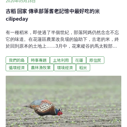
2020年05月18日
古稻 回家 傳承部落耆老記憶中最好吃的米
cilipeday
有一種稻米，即使過了半個世紀，部落阿媽仍然念念不忘
它的味道。在花蓮區農業改良場的協助下，古老的米，終
於回到原本的土地上……3月中，花東縱谷的馬太鞍部
落，放眼望去是一片綠油油的稻秧，但這些常見的栽培稻
我們的島
時事專題
土地利用
花蓮
原住民
種，並不是老人家心中最好吃的米飯。老人家心目中最好
吃、釀酒最香甜的米，是一種早已沒人種植的糯米。
循環經濟
農林漁牧業
環境經濟
稻米
Cilipeday阿美族語意思是有毛的糯米，馬太鞍部落的米將
阿媽回想起小時候，這種稻米都種在山坡上，產量少，非
常珍貴，只有在特殊的日子才吃得到。近半世紀以來，產
量大、適合機械化耕種的水稻，取代了傳統陸稻，部落年
輕一輩早已不識古稻的滋味。但老人家總會在住家旁邊小
小的菜園裡，闢一小片保種區，每家品系都不相同，也因
此保有著多樣性。隨著部落耆老凋零，許多種子也跟著失
傳。花蓮區農業改良場20多年前開始意識到，種原消失的