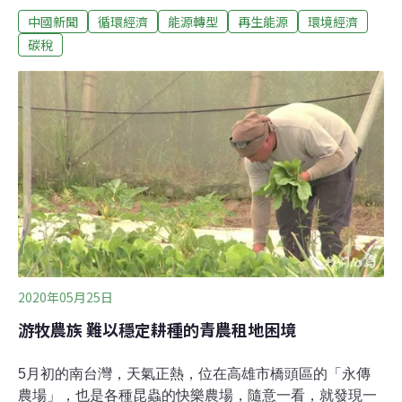
中國新聞
循環經濟
能源轉型
再生能源
環境經濟
兆台幣），為全球再生能最大投資國，可再生能源裝機規
模也持續擴大，中國風電、太陽能發電裝機均突破2億千
碳稅
瓦，位居世界第一。但是煤炭等化石能源佔比還非常高，
污染物排放和二氧化碳排放強度過大，在這樣的背景下，
建議適度開徵碳稅，提高可再生能源佔比。碳稅採用公平
義務原則，不論排放多少，都必須徵收，是以減少二氧化
碳排放為目的，是對化石燃料按照其碳含量或碳排放量徵
收的一種稅，通過稅收槓桿的調節可以進一步加快降低化
石能源消費比例。目前，全球已經有30多個國家開徵了碳
稅。
2020年05月25日
游牧農族 難以穩定耕種的青農租地困境
5月初的南台灣，天氣正熱，位在高雄市橋頭區的「永傳
農場」，也是各種昆蟲的快樂農場，隨意一看，就發現一