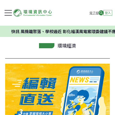
電子報
登入
訊
風機離聚落、學校過近 彰化福漢風電案環委建議不應開發
環境經濟