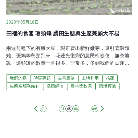
危機，到原鄉蒐集各種陸稻，目前為止保存約200種陸稻
種子，都存放在冷凍庫裡。稻榖放在冷凍庫太久
2020年05月18日
田裡的食客 環頸雉 農田生態與生產兼顧大不易
兩週前種下的有機大豆，現正冒出新鮮嫩芽，吸引著環頸
雉、斑鳩等鳥類到來，花蓮光復鄉的農民柯春伎，無奈地
說「環頸雉的數量一直很多、非常多，多到我們的豆芽剛
冒出來都會被吃掉。」每天早晨柯春伎都會帶著小狗一起
我們的島
時事專題
友善農業
土地利用
花蓮
巡田，想在田間產生一些嚇阻效果。人狗在田間走，反而
常被環頸雉，突然一個飛衝出來嚇一大跳。不過柯春伎仍
生態系服務給付
循環經濟
農林漁牧業
環境經濟
希望維持生態與生產的良好關係，思考不會傷害到動物為
第一優先，堅持友善環境的農作行為。另一邊東華大學校
園裡，人與鳥的關係有很大的不同。環境學院楊懿如老師
......
......
01
04
05
06
895
的實驗室裡，大學部學生自組賞鳥社團，對環頸雉在校園
中的分布與行為做紀錄。楊懿如表示：「我們都很想知
道，環頸雉是如何適應學校有狗又有人的生活」。校園中
的環頸雉，喜歡待在樹林邊緣的草地上，當遇到驚嚇或感