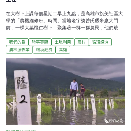
在大樹下上課每個星期二早上九點，是高雄市旗美社區大
學的「農機維修班」時間。當地老字號曾氏碾米廠大門
前，一棵大葉欖仁樹下，聚集著一群一群農民，他們放下
鋤頭、或坐或蹲，專心修農機。其中一位滿頭白髮、年近
我們的島
時事專題
土地利用
農村
循環經濟
80的老人家，容光煥發、精神抖擻，穿著一身專業的橘色
工人裝，他就是這門課的老師陳光輝。原本在屏東科技大
農林漁牧業
環境經濟
高雄
學生物機電系任教，退休後的陳光輝反而更忙，現在已經
是南部各社大爭相競邀的熱門講師。旗美社區大學校長張
正揚表示，陳老師是很特別的人，退休之後主動到農村社
區指導農機修理。從2013年春季班開始，旗美社區大學首
度舉辦小型農業機械保養與改良課程，簡稱農機維修班，
今年邁入第八年。而在農村上課，教室不一定是室內，尤
其是農機維修班，常常需要發動引擎測試，聲音大、空氣
差，戶外是最好的選擇。修農機提升務農性農機是農民的
生財工具，從種植、施肥、灑藥到採收，樣樣都少不了
它，不過機械的保養維修，農民過去只能仰賴農機行。