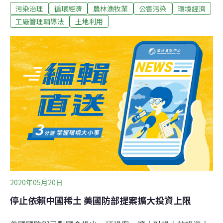
污染治理
循環經濟
農林漁牧業
公害污染
環境經濟
沒拆，有的還越長越大，甚至做起別的用途。此外，環團
更發現，五月初行政院公告《特定工廠登記辦法》修訂，
工廠管理輔導法
土地利用
竟然讓已經取得臨時登記的違章工廠，在「農產業群聚地
區」就地合法。就在蔡英文總統520就職典禮前夕，環團
針對蔡政府的農地違章工廠執法打分數，給了不及格。地
公副執行長蔡中岳表示，本來打零分，但基於期許蔡政府
改進補考，仍然給分。
2020年05月20日
停止依賴中國稀土 美國防部提案擴大投資上限