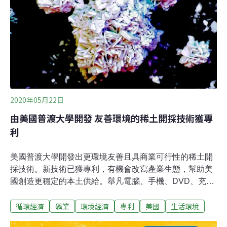
位，以及間接的支持性就業崗位。
2020年05月22日
由美國普渡大學開發 友善環境的稀土開採技術獲專
利
美國普渡大學開發出更環境友善且具商業可行性的稀土開
採技術。新技術已獲專利，有機會改寫產業生態，幫助美
國創造更穩定的本土供給。舉凡電腦、手機、DVD、充電
電池、觸媒轉換器、磁鐵、風力渦輪機和日光燈、雷射測
循環經濟
礦業
環境經濟
專利
美國
生活環境
距儀、導航系統和精準武器都需要稀土金屬，但是在自然
界中往往濃度不高，很難進行商業開採。此外，目前以酸