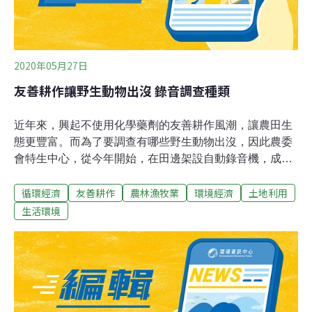
2020年05月27日
友善耕作讓野生動物出沒 錄音調查種類
近年來，興起不使用化學藥劑的友善耕作風潮，讓農田生
態更豐富。而為了要調查有哪些野生動物出沒，因此農委
會特生中心，從今年開始，在田邊架設自動錄音機，成果
相當不錯。而團隊也希望，能再開發自動辨識動物聲音的
循環經濟
友善耕作
農林漁牧業
環境經濟
土地利用
AI系統，可以更精準掌握野生動物動向。保育類野生動物
石虎，輕巧走過，就連進雞舍把雞刁出來，也全被紅外線
生活環境
照相機拍下來，是南投中寮農友，投入友善耕作的成果，
友善農田不使用化學藥劑，生態特別豐富。比起紅外線照
相機要感應到才會啟動拍攝，自動錄音機可全年無休錄
音，但挑戰也不小，要把動物聲音從大量背景音中抽離，
非常耗時，團隊因此打算要開發、自動辨識動物聲音的
AI。