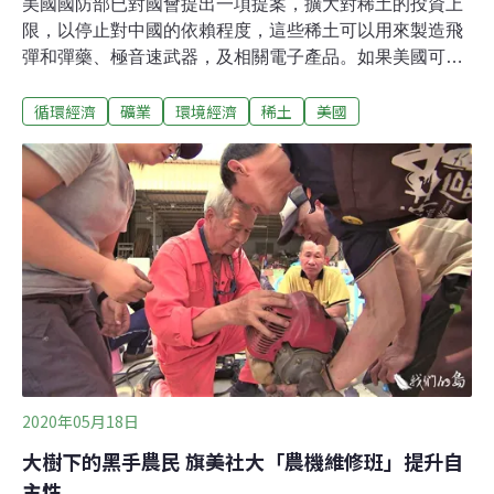
美國國防部已對國會提出一項提案，擴大對稀土的投資上
限，以停止對中國的依賴程度，這些稀土可以用來製造飛
彈和彈藥、極音速武器，及相關電子產品。如果美國可以
重新生產稀土，中國打「稀土牌」的威脅程度將大幅降
循環經濟
礦業
環境經濟
稀土
美國
低。根據《國防新聞》報導，美國國防部希望提高《國防
生產法》的支出上限，在開採稀土上提升至最高17.5億美
元（約新台幣523億），在微電子晶片上增至3.5億美元
（約新台幣104億），當涉及到極音速武器時，將會沒有
上限。據悉，此提案已於本月初提出，已納入國會正在起
草的年度國防政策法案。美國防部副部長洛德（Ellen
Lord）去年8月曾表示，國防部正與澳洲進行談判，要求
其為美軍提供稀土。澳洲Lynas公司擁有稀土礦，同時在
馬來西亞也有精煉廠，可能是此計劃的核心。
2020年05月18日
大樹下的黑手農民 旗美社大「農機維修班」提升自
主性