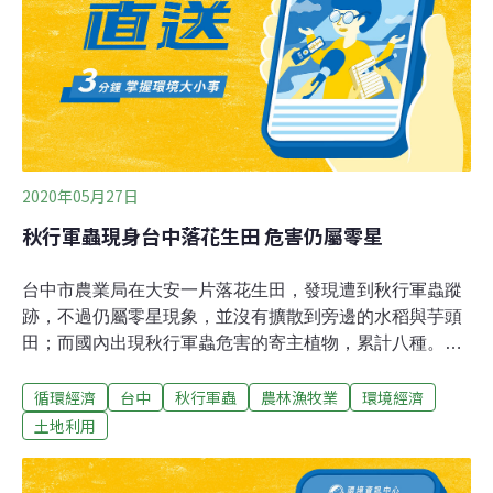
2020年05月27日
秋行軍蟲現身台中落花生田 危害仍屬零星
台中市農業局在大安一片落花生田，發現遭到秋行軍蟲蹤
跡，不過仍屬零星現象，並沒有擴散到旁邊的水稻與芋頭
田；而國內出現秋行軍蟲危害的寄主植物，累計八種。秋
行軍蟲去年6月入侵，最先出現在玉米田，接下來百慕達
循環經濟
台中
秋行軍蟲
農林漁牧業
環境經濟
草、高粱也發現，加上最近的落花生，累計已經有八種寄
主作物受害。而落花生的產地，集中在員林與彰化，種植
土地利用
面積約佔全國九成。防檢局表示，秋行軍蟲在台灣落地生
根之後，已經逐漸蔓延全台；而牠的寄主範圍，超過350