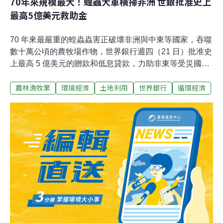
70年來規模最大！蝗蟲大軍橫掃非洲 世銀批准史上
最高5億美元救助金
70 年來最嚴重的蝗蟲蟲害正破壞非洲與中東等國家，吞噬
數十萬公頃的農牧場作物，世界銀行週四（21 日）批准史
上最高 5 億美元的贈款和低息貸款，力助非東等受災國對
抗蝗災。沙漠蝗災正橫掃各國，高達數十億隻沙漠蝗蟲大
農林漁牧業
環境經濟
土地利用
世界銀行
循環經濟
舉入侵東非、中東和南亞等 23 個國家，帶來 70 年來最嚴
重的蝗蟲蟲害，特別是東非災情最為慘重。世界銀行高級
官員 Holger Kray 受訪時表示，位於非洲之角的吉布提、
埃塞俄比亞、肯尼亞和烏干達等四個國家將立即獲得 1.6
億美元，葉門，索馬里等其他受影響國家將根據需要提供
資金。世界銀行還提出新的計畫，透過提供肥料、種子及
現金支援，解決糧荒問題，以幫助非洲當地農牧民家庭維
持生計。