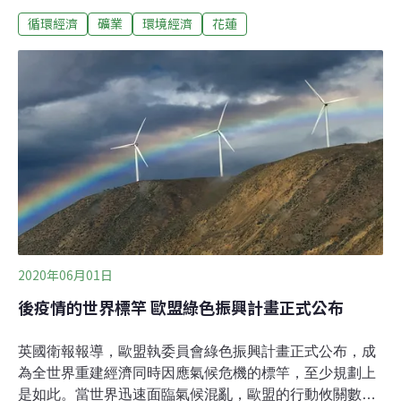
稅每公噸70元，礦石稅收每年開徵約9.1億元。為此，縣議
循環經濟
礦業
環境經濟
花蓮
會29日三讀修正通過自治條例，此條例攸關花蓮縣政府最
大筆自有財源，維持每公噸徵收新台幣70元，課徵年限從
4年調為1年，議會每年審查。
2020年06月01日
後疫情的世界標竿 歐盟綠色振興計畫正式公布
英國衛報報導，歐盟執委員會綠色振興計畫正式公布，成
為全世界重建經濟同時因應氣候危機的標竿，至少規劃上
是如此。當世界迅速面臨氣候混亂，歐盟的行動攸關數兆