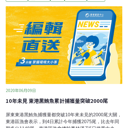
礦公告，8日已主動向環保署提交環現差報告，礦區隨即
依規定停工。據工商時報報導，由於台泥和平廠為水泥
廠、發電廠及和平港「三合一循環經濟模式」設計，電廠
並沒有設置灰塘，一旦水泥廠停窯，和平電廠發電所產生
的煤灰變成沒處去，電廠將被迫停止發電。台泥表示，希
望盡速通過環現差審查，否則將影響全台水泥供應、電力
穩定。台泥並特別聲明，停工將對秀林和平、南澳澳花地
區住民家庭近500個家庭帶來經濟衝擊。
2020年06月09日
10年未見 東港黑鮪魚累計捕獲量突破2000尾
屏東東港黑鮪魚捕獲量都突破10年來未見的2000尾大關，
東港區漁會表示，到4日累計今年捕獲2075尾，比去年同