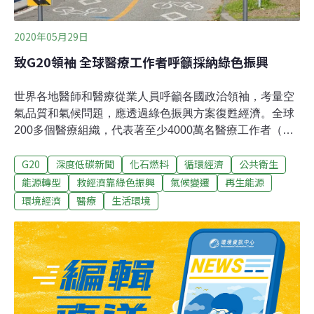
2020年05月29日
致G20領袖 全球醫療工作者呼籲採納綠色振興
世界各地醫師和醫療從業人員呼籲各國政治領袖，考量空
氣品質和氣候問題，應透過綠色振興方案復甦經濟。全球
200多個醫療組織，代表著至少4000萬名醫療工作者（約
佔全球醫療工作人員的一半），簽署了一封致G20領袖及
G20
深度低碳新聞
化石燃料
循環經濟
公共衛生
其首席醫學顧問的公開信，呼籲讓醫療首長和科學顧問直
接參與經濟振興方案的設計，確保方案納入公共衛生和環
能源轉型
救經濟靠綠色振興
氣候變遷
再生能源
境問題等考量。研究發現碳排雖因疫情減少 卻無助於解除
環境經濟
醫療
生活環境
氣候危機他們強調，全球每年有700萬人因為空氣污染而
過早死亡，而且環境劣化將促使未來疾病的發生，必須加
強公共衛生系統。簽署者希望改革化石燃料補貼，將公共
資金轉向再生能源，改善空氣品質、減少溫室氣體排放，
未來30年內更能刺激近100億美元的經濟成長。在信中，
醫療從業人員指出空氣污染和脆弱的公共衛生系統與病毒