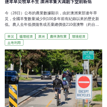
連年旱災牧草不生 澳洲羊隻大減創下空前新低
今（28日）公布的農業數據顯示，由於澳洲東部連年旱
災，全國羊隻數量減少到100多年前有紀錄以來的歷史新
低。農人去年低價拋售或丟棄總價值210億澳幣（約台幣
4166億元）的牲畜，全國羊隻數量減至6600萬，至少是
旱災
循環經濟
澳洲
農林漁牧業
環境經濟
1905年以來最低。澳洲統計局（Australian Bureau of
Statistics）表示：「東部數州旱災惡化且牧草不足，許多
土地利用
養牛人和養羊人不得不減少牲口數量。」澳洲統計局並指
出，2018-19財政年度，牲口數量減少了7%。過去150年
來，羊隻、特別是羊毛，都是澳洲經濟的最大支柱。今天
公布的最新數字，並不涵蓋大片森林和農地發生毀滅性大
火的2019年底和2020年初。