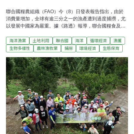
聯合國糧農組織（FAO）今（8）日發表報告指出，由於
消費量增加，全球有逾三分之一的漁產遭到過度捕撈，尤
以發展中國家為嚴重。據《路透》報導，聯合國糧食及農
業組織今日發表雙年度報告指出，隨著世界人均漁產消費
海洋漁業
土地利用
聯合國
海洋
循環經濟
漁獲
增加，全球有超過三分之一的漁產被過度捕撈，而這個數
據在1974年僅有10%。糧農組織指出，此狀況在開發中國
生物多樣性
農林漁牧業
捕撈
環境經濟
生態保育
家更為嚴重，起因於管制不足，且過度捕撈將導致海洋物
種難以復甦，造成惡性循環。