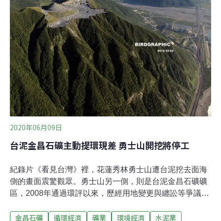
只有撥給鄉公所5%，大約是3000萬元，如果縣府不修正
回饋金比例，不排除發動更大規模抗議。
2020年06月09日
台泥金昌石礦主動提環現差 勇士山開挖將停工
紀錄片《看見台灣》裡，花蓮秀林勇士山遭台泥挖去面海
側的畫面震驚觀眾。勇士山另一側，則是台泥金昌石礦礦
區，2008年通過環評以來，歷經用地變更與纏訟等爭議，
時隔十年究竟需不需做環境差異分析，環團與台泥不斷拉
金昌石礦
循環經濟
礦業
環境經濟
水泥業
鋸。台泥今天（9日）召開股東會，台泥代子公司金昌石