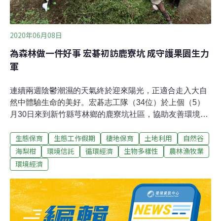
2020年06月08日
為森林做一件好事 宏碁初訪鹿寮坑 成守護果園生力
軍
連續兩週陰鬱潮濕的天氣終於迎來陽光，正適合走入大自
然中體驗生命的美好。宏碁志工隊（34位）於上個（5）
月30日來到新竹縣芎林鄉的鹿寮坑社區，協助友善環境柑
橘園的環境維護，移除山林地中姿意生長的強勢外來種，
生態保育
生態工作假期
棲地保育
土地利用
自然谷
讓果樹得以透透氣，為森林做一件好事。巴士停好後，一
行人前往由台灣環境資訊協會（以下簡稱環資）管理的柑
海梨柑
環境信託
循環經濟
生物多樣性
農林漁牧業
橘園，途中可見許多大花咸豐草在道路兩側盛開，以及小
環境經濟
花蔓澤蘭如同演講台的布幔披掛於樹冠，放任外來種生
長、完全不干預，山林的樣貌便不復以往。農事生產同時
兼顧生態平衡，需要人力頻繁介入，這也是宏碁志工隊此
行的重要任務。經過前幾次平日志工的協助，工作區內的
小花蔓澤蘭數量已大幅減少，但近期豐沛的雨水又讓它們