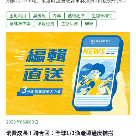
期多出1148尾。東港區漁會總幹事林漢丑5日接受中央社
記者訪問時說，根據東港魚市場捕獲量統計資料，到4日
土地利用
黑鮪魚
海洋
循環經濟
生物多樣性
累計捕獲2075尾，已打破10年來未能突破的2000尾大
關，比去年同期多出1148尾。林漢丑表示，過去之所以黑
農林漁牧業
環境經濟
生態保育
屏東
鮪魚捕獲量逐年遞減，是因為近年捕黑鮪魚的成本墊高，
油料和餌料都上漲，出一趟船不見得能捕到魚，再加上，
10多年來，菲律賓抓越界捕魚抓得緊，有不少漁船被扣、
甚至類似廣大興28號船長被殺事件，都讓不少漁民出海捕
黑鮪魚的意願降低。林漢丑說，今年黑鮪魚的捕獲量暴
增，跟氣候有關，因天氣炎熱，水溫較高，黑鮪魚會往水
面浮游。
2020年06月09日
消費成長！聯合國：全球1/3漁產遭過度捕撈