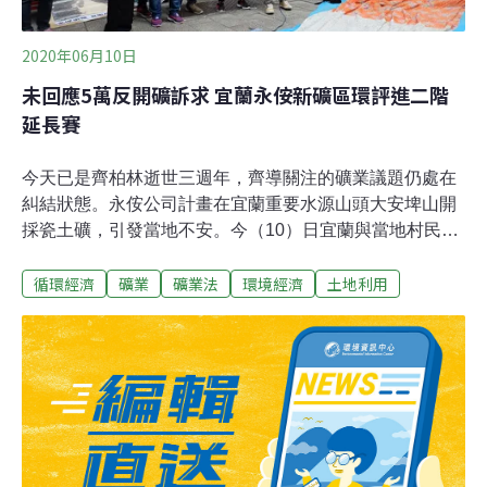
2020年06月10日
未回應5萬反開礦訴求 宜蘭永侒新礦區環評進二階
延長賽
今天已是齊柏林逝世三週年，齊導關注的礦業議題仍處在
糾結狀態。永侒公司計畫在宜蘭重要水源山頭大安埤山開
採瓷土礦，引發當地不安。今（10）日宜蘭與當地村民近
300人到環保署前抗議，他們拿著宜蘭水源區照片，演著
循環經濟
礦業
礦業法
環境經濟
土地利用
行動劇，高喊「永侒滾開！」「保護宜蘭水源！」環保署
今日進行永侒開礦環評審查。居民希望委員直接撤回該
案，不要進入耗時更長的二階審查，讓地方分裂、開發噩
夢持續。不過，大會經一番激辯後，認為缺乏足夠資料直
接駁回該案，最後仍裁定進入二階環評、讓永侒補充完整
資料後再重新審查。一早就出發，等到六點結果出爐才回
宜蘭的群眾表達強烈失望。想到之後二階環評的漫漫長
路，一位高齡80幾的阿嬤沮喪地說，「我心肝真甘苦。」