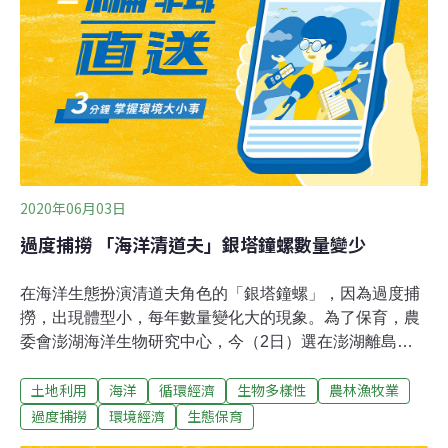
悄悄萌發新芽。為了進一步抑制果園內的外來種生機，環
資專案執行詹鈞貿在上工前帶領大家先認識這兩種植物。
志工工作內容為果樹周邊及農路的外來種移除，以連根拔
起的方式進行清除，讓其他不擅長攀附、低矮生長的草
2020年06月03日
過度捕撈 「海洋清道夫」銀塔鐘螺數量變少
在海洋生態扮演清道夫角色的「銀塔鐘螺」，因為過度捕
撈，出現體型小，每年數量變化大的現象。為了保育，農
委會澎湖海洋生物研究中心，今（2日）選在澎湖離島的
虎井與七美放流了超過20萬顆種苗，研究中心表示，出現
土地利用
海洋
循環經濟
生物多樣性
農林漁牧業
生態警訊時就要盡快補救。銀塔鐘螺特化的齒舌，會啃食
附著性藻類，控制其生長。若螺的數量銳減，甚至消失，
過度捕撈
環境經濟
生態保育
藻類會大量增生，恐將牽動珊瑚、牡蠣等生物的生存。銀