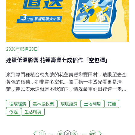
的影響息息相關，空氣污染「已經損害我們的身體健康，
加劇了疾病的影響力。」
2020年05月28日
連續低溫影響 花蓮壽豐七成稻作「空包彈」
來到專門種植台梗九號的花蓮壽豐鄉豐田村，放眼望去金
黃色的稻穗，卻非常多空包。隨手摘一串透光看更是清
楚，農民表示這就是不稔實症，情況嚴重到田裡連一隻來
吃稻的害鳥都沒有。花蓮壽豐鄉稻農黃治明說：「4月份
循環經濟
農林漁牧業
環境經濟
土地利用
花蓮
那時候氣候不穩定，它在孕穗的時候就已經冷到了，一出
穗就空的。」壽豐鄉公所則是表示，全鄉500多公頃的稻
低溫
生活環境
作就有七、八成受損；農改場則是指出，今年稻米在抽穗
開花時，剛好遇上連續低溫，導致水稻不結穗，希望農委
會能依照天然災害辦法給予補助。花蓮縣政府農業處副處
......
......
01
03
04
05
895