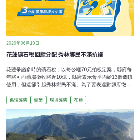
永侒遭環評現場居民打臉 「簡易自來水」也是山裡的
水 永侒1980年起在宜蘭縣員山鄉開發瓷土礦，停礦多
年，原礦區礦權即將到期，計畫在員山鄉中華村與內城村
申請新礦區，引發地方強烈反彈。之後，開發單位承
2020年06月10日
花蓮礦石稅回饋分配 秀林鄉民不滿抗議
花蓮爭議多時的礦石稅，以每公噸70元拍板定案，縣府每
年將可向礦場徵收將近10億，縣府表示會平均給13個鄉鎮
使用，但這卻引起秀林鄉民不滿。為了要表達對縣府徵收
礦石稅後發放的不公，秀林鄉太魯閣族人們特別前往縣議
循環經濟
礦業
環境經濟
花蓮
會拉起白布條抗議，大家憤恨不平的表示，憑什麼礦在他
們家鄉採，徵收的礦石稅卻平分給13個鄉鎮？花蓮縣府強
調這些錢都必須統收統支，再平均發放給所有鄉鎮市做地
方建設還有公益。對於縣長的回應鄉民無法接受，要求縣
府必須將徵收的礦石稅至少一半還給秀林鄉。秀林鄉民強
調，礦區影響族人生活以及健康，但縣府礦石稅平均一年