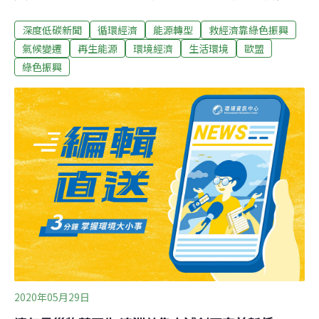
美元或歐元的振興基金是妥善運用或付諸流水。氣候變遷
深度低碳新聞
循環經濟
能源轉型
救經濟靠綠色振興
是全球危機，所有國家都必須有所行動，某些國家必須帶
頭有所作為。振興計畫預計創造100萬個綠色就業機會 並
氣候變遷
再生能源
環境經濟
生活環境
歐盟
協助污染產業的工人轉業美國總統川普的振興計畫削減了
綠色振興
環境保護政策，最大污染國中國的振興方案則支持燃煤發
電廠。下一屆聯合國氣候峰會的主辦國英國幾乎保持沉
默。歐盟的計畫力求投資減排領域：兩年內，每年用於家
庭能源效率和綠色供熱的資金為910億歐元，再生能源250
億歐元，乾淨汽車200億歐元，並在五年內增加200萬個充
電站。最高600億歐元將投入零排放火車，並規劃生產100
萬噸乾淨氫。
2020年05月29日