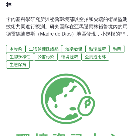
林
卡內基科學研究所與祕魯環境部以空拍和尖端的衛星監測
技術共同進行觀測。研究團隊在亞馬遜雨林祕魯境內的馬
德雷德迪奧斯（Madre de Dios）地區發現，小規模的非法
金礦開採活動在1999年至2012年間增加了400%；自從
水污染
生物多樣性熱點
污染治理
循環經濟
礦業
2008年全球經濟危機、國際金價創新高以來，森林消失的
速度也翻了3倍。研究團隊指出，金融風暴後，數千個小
生物多樣性
公害污染
環境經濟
亞馬遜雨林
型的隱密金礦如雨後春筍般冒出來，截至2012年，這些小
生態保育
規模的非法金礦已佔當地所有採礦活動的一半。雖然大型
礦場也造成了嚴重污染，但數千個小規模礦場導致的雨林
消失效應，卻是有過之而無不及。「數千個小規模非法礦
工群的活動，需要高解析度的空拍技術才能清楚定位。」
卡內基空中天文台號（Carnegie Airborne Observatory，
CAO）的開發者Asner說。透過卡內基陸地衛星分析系統
精簡版（CLASlite）等以演算法偵測小至10平方公尺（約
100平方英呎）範圍內變