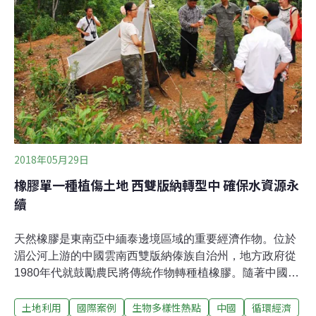
伯利亞白鶴相比，灰頸冠鶴仍屬於較小型的鶴，大多築巢
於沼澤地，也是少數有能力在樹上築巢的鶴種。對於灰頸
冠鶴這種非遠距遷徙的鶴來說，一生絕大多數時間都待在
同一塊棲地上，只要棲地被破壞，生存條件隨即受到影
響。
2018年05月29日
橡膠單一種植傷土地 西雙版納轉型中 確保水資源永
續
天然橡膠是東南亞中緬泰邊境區域的重要經濟作物。位於
湄公河上游的中國雲南西雙版納傣族自治州，地方政府從
1980年代就鼓勵農民將傳統作物轉種植橡膠。隨著中國經
濟發展，汽車輪胎的需求大增，當地橡膠種植面積在2002
土地利用
國際案例
生物多樣性熱點
中國
循環經濟
至2010年間增加了近二倍，占該地區總面積的20%以上，