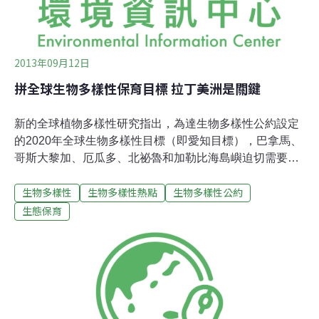
2013年09月12日
拼全球生物多樣性保育目標 拉丁美洲是關鍵
新的全球植物多樣性研究指出，為達生物多樣性公約設定
的2020年全球生物多樣性目標（即愛知目標），巴拿馬、
哥斯大黎加、厄瓜多、北祕魯和加勒比海島嶼迫切需要積
極的保護措施。供給人類生命的系統，就是提供空氣、水
生物多樣性
生物多樣性熱點
生物多樣性公約
和食物的系統，是由870萬種動植物和其他生物所組成。
但這些物種滅絕的速度越來越快，不利於未來人類的生
生態保育
存。在生物多樣性策略計劃下，為達到2020年生物多樣性
目標，已開發國家同意在2014年前增加一倍的生物多樣性
保護工作，並且維持至計畫的最後一年。「如何達成生物
多樣性公約之植物保護目標」該項研究分析110,000種植
物物種，發現全世界67%的植物生活在全球17%的面積，
這些地方大多是熱帶和副熱帶地區。共同研究者、杜克大