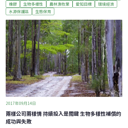
其中九成五的橡膠園位於海拔900公尺以下的區域。近年
橡膠
生物多樣性
農林漁牧業
愛知目標
環境經濟
橡膠售價屢創新高，帶動當地經濟，橡膠農收入是過去種
水源保護區
生態保育
植水稻的四倍，年收入可達三萬人民幣。農民從經濟成長
中獲益，但是西雙版納的環境變遷卻面臨日漸嚴重的危
機。橡膠單一種植造成這片中國西南地區土地的天然林覆
蓋率降低，土地利用型態跟著改變。影響最深的除了當地
少數民族傳統文化的消失、農業生物多樣性減少，原有的
景觀和生態系統服務功能也因而改變。大量使用農用化學
物的結果，影響了蜜蜂等授粉昆蟲，土壤、水資源也受到
傷害。由德國聯邦教育與研究部（BMBF）發起的「湄公
河流域永續橡膠種植」（SURUME
2017年09月14日
兩樣公司兩樣情 持續投入是關鍵 生物多樣性補償的
成功與失敗