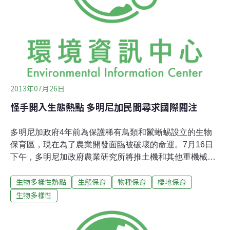
學學者Stuart Pimm指出，這些地區包括巴拿馬、哥斯大黎
加、厄瓜多、北祕魯和加勒比海島嶼等地。
2013年07月26日
怪手開入生態熱點 多明尼加民間尋求國際關注
多明尼加政府4年前為保護稀有鳥類和鬣蜥蜴設立的生物
保育區，現在為了農業開發面臨被破壞的命運。7月16日
下午，多明尼加政府農業研究所將推土機和其他重機械駛
入保育範圍，開始大肆夷平Loma Charco Azul生物保育
生物多樣性熱點
生態保育
物種保育
棲地保育
區。6月，恩里基洛湖氾濫成災，造成數百個家庭無家可
歸，多明尼加農業研究所為此開墾Loma Charco Azul生物
生物多樣性
保育區。雖然此處土地貧瘠難以耕作而且沒有灌溉水源，
仍有105公頃土地被挪為耕作用地。國際鳥盟多明尼加分