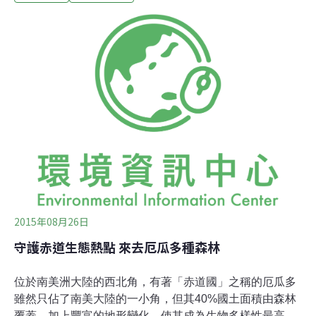
長，持續增長的威脅馬達加斯加最早的居民是大約5世紀
時從印尼、馬來西亞乘著船前來的南島民族，他們帶來了
作物（稻米為主食）、文化以及語言（台灣原住民語和馬
達加斯加語有許多相同的字根）。之後從非洲來的班圖人
才在約11世紀時移居此地，為該島的族群融入了更多元的
面貌。經歷了將近70年的殖民時期，終於在20世紀中葉正
式脫離法國的統治。但即便如此，整個國家至今依舊動
盪。尤其在2009年發生了一場政變後，使得佔了公共支出
費用約75%的外來金援中斷，許多國家基礎建設計畫因此
嘎然而止，失業率高漲。直到現在
2015年08月26日
守護赤道生態熱點 來去厄瓜多種森林
位於南美洲大陸的西北角，有著「赤道國」之稱的厄瓜多
雖然只佔了南美大陸的一小角，但其40%國土面積由森林
覆蓋，加上豐富的地形變化，使其成為生物多樣性最高的