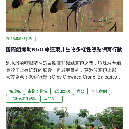
生物演化息息相關，因此一直是此領域熱門的研究議題。
台灣就是位在這片海域的最北緣，以魚類來說多樣
2018年07月25日
國際組織助NGO 串連東非生物多樣性熱點保育行動
池水般的藍眼睛在奶白臉龐和黑絨頭頂之間，珍珠灰色細
長脖子上有鮮紅的喉囊，但最醒目的，莫過於頭頂上那一
大叢金蔥；灰頸冠鶴（Grey Crowned Crane, Balearica
regulorum）正踱步於肯亞的奧爾博絡薩特湖（Lake Ol’
保護區
生物多樣性
愛知目標
肯亞
國際案例
Bolossat）畔，翻找著泥地裡的小蟲、兩棲爬蟲類或種子
為食。根據國際自然保護聯盟（IUCN）的報告，灰頸冠鶴
生物多樣性熱點
坦尚尼亞
的族群數量，全球約僅剩2萬6500到3萬3500隻，屬於瀕
危級（Endangered, EN），而其原因莫過於盜獵、棲地的
破碎與喪失。 東非的濕地是灰頸冠鶴的主要棲地，其偌大
的體型約有100公分高，但與2016年曾駐足台灣金山的西