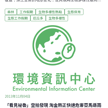
國家之一，為「生物多樣性熱點」（Biodiversity
森林
工作假期
生物多樣性熱點
生態保育
Hotspot） 。其中，厄瓜多所屬的加拉巴哥群島，距離南
美洲大陸約1100公里，是由火山噴發所形成的島嶼，在
生態工作假期
厄瓜多
生物多樣性
1978年時成為第一個被列為世界自然遺產的群島。其多樣
的人種，造就了文化、音樂及美食上的多樣性。然而，受
到氣候變遷、聖嬰現象、油價波動以及1990期間之亞洲金
融危機，使得以出口石油、花卉與香蕉為主的厄瓜多，因
為氣候及經濟影響連帶許多基礎建設和農地受到嚴重損
害，造成國民生活水準（living standards）降低，全國有
69%的人口處於貧窮狀態，生活受到極大影響。英國非營
利志工組織Frontier成立於1989年，是為守護貧窮國家的
生物多樣性並協助在地邊緣化的社區，創造可永
2013年11月04日
「看見祕魯」空拍發現 淘金熱正快速危害亞馬遜雨