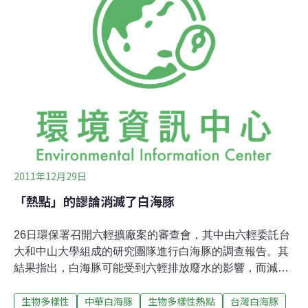
會Grupo Jaragua和當地居民極力想阻止推土機進入保育
區。對於政府突如其來的違法入侵，他們試著向媒體和其
他環團表達反對立場。多明尼加國家環保律師協會已經準
備訴諸法律，他們認為政府此舉已經違反國家環保法規編
號64-00，為多明尼加所有的保護區開了危險的先例。儘
管Grupo Jaragua持續和環保律師辦公室合作，企圖停止
森林砍伐的行動，但截至17日早上已有7
2011年12月29日
「熱點」的謬論消滅了白海豚
26日環保署召開六輕擴廠案的審查會，其中由六輕委託台
大和中山大學組成的研究團隊進行白海豚的調查報告。其
結果指出，白海豚可能受到六輕排放廢水的影響，而減少
族群數量。這樣的結果其實一點都不另人驚訝，不要說是
生物多樣性
中華白海豚
生物多樣性熱點
台灣白海豚
白海豚，同樣是呼吸由六輕排放出來的廢氣，生活在六輕