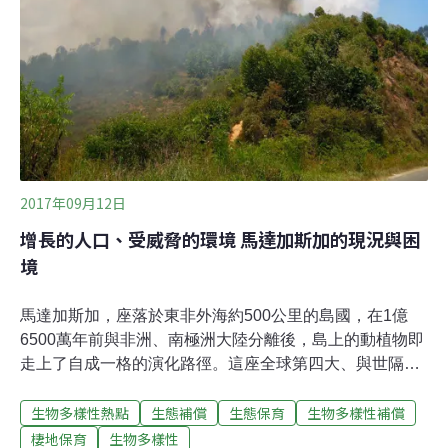
那片濕地跟森林，前幾個禮拜再去時，已經不見蹤影。現
在要找到這種蛙類越來越困難。」
2017年09月12日
增長的人口、受威脅的環境 馬達加斯加的現況與困
境
馬達加斯加，座落於東非外海約500公里的島國，在1億
6500萬年前與非洲、南極洲大陸分離後，島上的動植物即
走上了自成一格的演化路徑。這座全球第四大、與世隔絕
的島嶼上，島上的動植物皆高度的特有化，85%的植物、
生物多樣性熱點
生態補償
生態保育
生物多樣性補償
91%的爬蟲類、99%的兩棲類以及舉世聞名的狐猴（僅2
種非特有種）皆只存在於馬達加斯加。貧窮加上人口成
棲地保育
生物多樣性