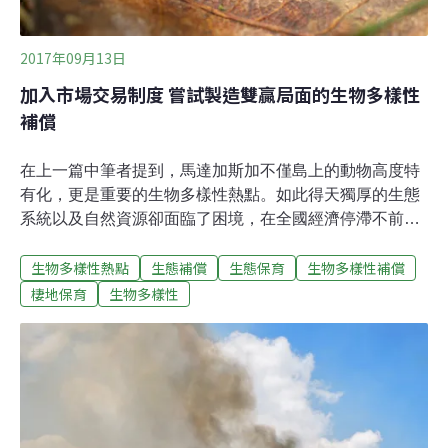
2017年09月13日
加入市場交易制度 嘗試製造雙贏局面的生物多樣性
補償
在上一篇中筆者提到，馬達加斯加不僅島上的動物高度特
有化，更是重要的生物多樣性熱點。如此得天獨厚的生態
系統以及自然資源卻面臨了困境，在全國經濟停滯不前、
人口卻快速增長的狀況下，環境的壓力更是與日俱增。而
生物多樣性熱點
生態補償
生態保育
生物多樣性補償
豐富的礦物資源吸引大量的投資客、盜採者，更是讓動植
物的棲地岌岌可危。筆者於2016年12月前往安達西貝
棲地保育
生物多樣性
（Andasibe-Mantadia）國家公園，在沿途的鄉村小路
上，蓊蓊鬱鬱的熱帶雨林盡收眼底，山谷間還不時傳來當
地大狐猴（Indri）奇特的叫聲。但在缺乏進口天然氣的情
況下，國家公園附近的居民依然砍伐樹林來做成木炭，用
以供給烹煮的燃料。當地一位生態導遊也語重心長的說：
「幾年前帶遊客去觀賞金黃曼特蛙（Golden Mantella）的