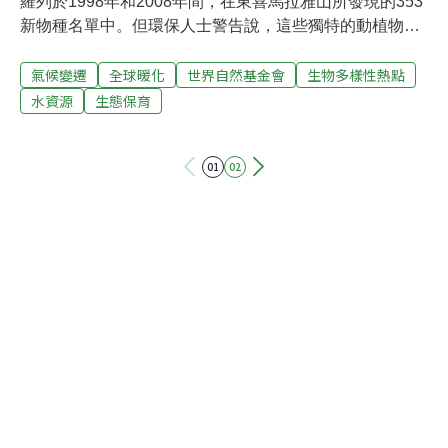
羅列於1998年和2008年間，在東喜馬拉雅山所發現的353
新物種名單中。但環保人士警告說，這些獨特的動植物正
面臨全球暖化而改變其原生棲地的威脅。來自幾十個不同
氣候變遷
全球暖化
世界自然基金會
生物多樣性熱點
機構的科學家所發現的新物種包括242種植物、16種兩棲
類、16種爬行類、 14種魚類、兩種鳥類和哺乳類，和至少
水資源
生態保育
高達61種新發現的無脊椎動物。發現新物種的地區從不丹
和印度東北部到緬甸最北部，再延伸到尼泊爾和青藏高原
01
02
（Tibetan plateau）的南部。世界自然基金會（WWF ）
負責跳躍的喜馬拉雅山行動（Living Himalayas
Initiative）的阿齊茲（Tariq Aziz ）表示：「除非設法逆轉
氣候變遷的影響，否則這脆弱豐富且多樣化的文化和生物
環境將難逃從此消失的命運。」跳躍的喜馬拉雅山行動於
8月10日公佈了一項新的報告，將所有的發現成果彙編成
「東喜馬拉雅山 --