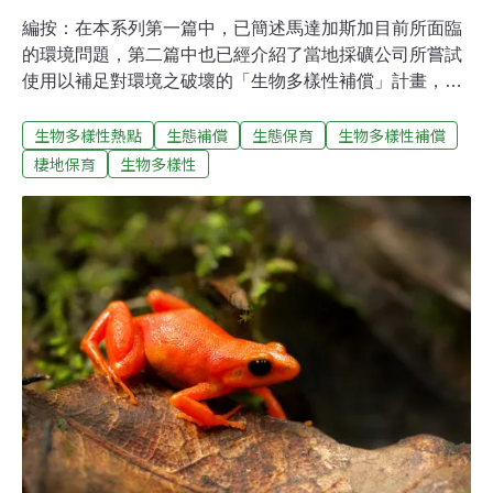
編按：在本系列第一篇中，已簡述馬達加斯加目前所面臨
的環境問題，第二篇中也已經介紹了當地採礦公司所嘗試
使用以補足對環境之破壞的「生物多樣性補償」計畫，本
篇則將介紹當地兩個採礦公司實際執行的案例。有鑒於國
生物多樣性熱點
生態補償
生態保育
生物多樣性補償
際社會對於馬達加斯加生態的重視，兩間國際級採礦公司
QMM與Ambatovy皆自發性地實施生物多樣性補償計畫。
棲地保育
生物多樣性
雖然出發點一致，但結局卻大不相同。究竟是哪一個環節
出了問題，在本篇中將逐一解釋。復育的首要選擇：稀有
的棲地生態QMM為跨國的礦產與資源公司力拓集團（Rio
Tinto）在馬達加斯加的子公司，與政府的合作關係緊密，
馬達加斯加政府不僅佔了其20%的持股，甚至還出資建造
港口讓QMM能將原礦輸出到加拿大進行精煉。QMM 有三
座開放式礦場，皆位於馬島東南方的多芬堡（Fort-
Dauphin）沿岸區域。主要開採的鈦鐵礦（ilmenite）是一
種常用於提煉工業白色染劑的礦石。QMM於2008年就已
開始