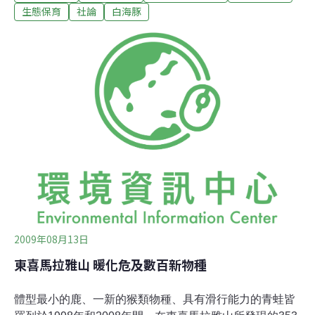
附近的居民都因六輕造成的空污造成的健康風險而死亡，
生態保育
社論
白海豚
白海豚不只呼吸同樣污染的空氣、還游在酸化的海水裡、
因為過漁而吃不到食物，這樣淒慘的狀況跟在寒流被用冷
水槍潑水的台北街友有何差別呢？這樣的結果還需要花大
筆的經費作研究嗎？然而，仔細檢視這個團隊研究的內
容，筆者發現一項可怕的論調將會是殺死白海豚最後的一
把利刃。那就是嚴重誤用「熱點」，誤導白海豚保育。
「熱點」英文為hotspot，在生物學上有著嚴格的定義。這
些定義在網路上的百科全書都可輕易查閱
（http://zh.wikipedia.org/wiki/生物多樣性熱點）。生物的
熱點為在界定一個受到人類
2009年08月13日
東喜馬拉雅山 暖化危及數百新物種
體型最小的鹿、一新的猴類物種、具有滑行能力的青蛙皆