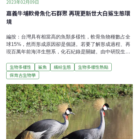
2023年02月09日
嘉義牛埔軟骨魚化石群聚 再現更新世大白鯊生態環
境
編按：台灣具有相當高的魚類多樣性，軟骨魚物種數占全
球15%，然而形成原因卻是個謎。若要了解形成過程、再
現百萬年前海洋生態系，化石紀錄是關鍵。由中研院生物
多樣性研究中心助研究員林千翔領銜的研究團隊，根據出
生物多樣性
鯊魚
繽紛生態
生物多樣性熱點
土自嘉義牛埔的軟骨魚化石群聚，見證台灣西部海域生態
系的重大變遷，發現的半鋸鯊化石更是西太平洋首件更新
保育古生物學
世化石紀錄，再顯台灣在古生物學研究上極具潛力。台灣
軟骨魚多樣性高 成因卻鮮為人知儘管生物幾乎占據地球上
的每個角落，但是全球的生物多樣性並不是平均分散在地
球表面，而是很不均勻地集中在某些特定區域，形成地理
上的生物多樣性熱點。印度-西太平洋大片的低緯度海域，
就是現今全球海洋生物多樣性最高的地方，特別是位於此
海域內的「珊瑚大三角」及鄰近區域，海洋生物的群聚結
構非常複雜。生物多樣性熱點的成因，因為與生態保育、