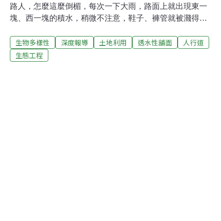
路人，怎麼這麼倒楣，每次一下大雨，路面上就出現東一
塊、西一塊的積水，稍微不注意，鞋子、褲管就被濺得濕
答答的，真是討厭！政府都不想辦法改善嗎？ 再看另一個
生物多樣性
深度報導
土地利用
透水性舖面
人行道
畫面。熱！熱！熱！今年夏天真是熱得快中暑了！氣象報
告中說，8月8日台北市出現了攝氏溫度38.8度的高溫，打
生態工程
破一百年來的最高紀錄。有幾家馬路邊的商家，為了讓空
氣感覺涼爽一些，也開始接上水管在門前灑水，這麼做雖
然有達到效果，但還真是可惜了這些水啊，如果能把下雨
天的雨水存起來趁現在利用，不就節省多了。 這樣的想法
可不是新鮮事，在日本、德國等注重環保的國家，這種想
法早已經落實為實際的做法──也就是採用「透水性舖面」
的施工方式來鋪設人行道。所謂的透水性舖面，就是在人
行道上舖設佈滿許多小孔隙的混凝土磚，只要一下雨，雨
水就會順著這些孔隙流到地下的土壤層中保存起來，當氣
溫升高時，土壤中的水分蒸發，沿著孔隙釋