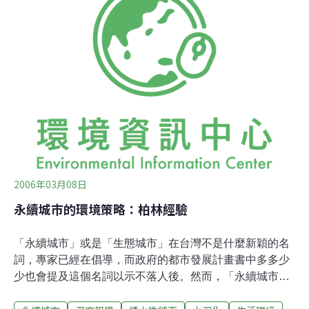
範海綿城市的效益。海綿城市的構想，提供了人類未來永
續的夢想，但一切起頭難，需要各界由建設海綿社區、海
綿工業區著手，進行相關實驗，以強化本文所提出的效
益，並進一步推廣建設海綿城市。城市阻絕地球與大自然
相接觸依據聯合國預估，現今人口已超過70億，其中約
50%集中在城市，到2025年時，城市人口將再增加10億；
那麼到2050年，若全球人口增加到90億，可能就約有至少
70%集中在城市。城市不僅將
2006年03月08日
永續城市的環境策略：柏林經驗
「永續城市」或是「生態城市」在台灣不是什麼新穎的名
詞，專家已經在倡導，而政府的都市發展計畫書中多多少
少也會提及這個名詞以示不落人後。然而，「永續城市」
這個名詞在紙上熱門，並不表示已經實際推行，台灣的