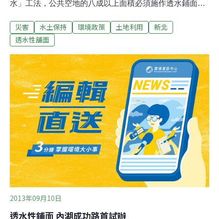
水」工法，公共空地的八成以上面積必須施作透水鋪面；
水利局22日說明，具有「水撲滿」、「海綿」概念的透水
災害
水土保持
環境政策
土地利用
新北
工法，包括綠屋頂、雨水滯蓄設施、雨水貯集利用、雨花
園、草溝等。水利局長古沼格表示，目前的雨水下水道都
透水性舖面
是多年前設計，現在的氣候異常，當每小時的瞬間「時雨
量」超過六十毫米（六公分），低窪地區因排水宣洩不及
就會積水。由於改善雨水下水道需龐大經費且曠日廢時，
所以要加強建築基地的保水、透水，讓建築物類似「水撲
滿」、「海綿」，調節、延緩排水的速度，降低下水道負
荷。他指出，「透水城市」的目標是讓地表開發前所能吸
附的水量，在開發後還能維持、甚至增加，包括設雨水滯
蓄設施、地面貯水設施、地下貯水設施、綠屋頂、草溝、
透水鋪面、滲透排水管等。古沼格說，已發布實施「新北
市政府辦理公共設施用地開發透水保水實施要點」，先
2013年09月10日
透水性鋪面 內湖成功路首試辦