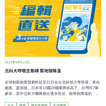
面。鋪面上的水，由大量的孔隙迅速排除，避免在鋪面上
形成水膜，減少行車打滑與水沫飛濺現象，也可以讓雨水
直接滲入路基，減輕雨水下水道系統排水負擔、延緩洪峰
流量並可減緩熱島效應。
2014年08月22日
北科大呼吸生態磚 幫地球降溫
全球創新創業競賽昨起至21日在台北科技大學登場，來自
祕魯、新加坡、日本等13國24個隊將拚高下。台灣共7隊
參加，其中北科大團隊推出透水性佳、能有效降溫的「會
呼吸的綠色鋪面」，預估產值可達百億元。北科大機械工
台北
建築
透水性舖面
生活環境
程系特聘教授林啟瑞帶領學生蘇楷倫、陶明科、蔡漢軒和