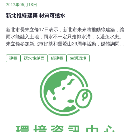
2012年06月18日
新北推綠建築 材質可透水
新北市長朱立倫17日表示，新北市未來將推動綠建築，讓
雨水能融入土地，雨水不一定只走排水溝，以避免水患。
朱立倫參加新北市好茶和靈鷲山29周年活動，媒體詢問新
北是否得比照台北市長郝龍斌等其他首長夜宿市府掌握災
建築
透水性舖面
綠建築
生活環境
情。朱立倫回應說，市府通報都很迅速，防災中心都會將
災情即時回報，可隨時掌握狀況。他說，會隨時和災防中
心保持密切聯繫，有必要就隨時到各個災區勘災。每一天
都會做好防災準備工作。像前天的防災，市府都迅速動
員，遇災害馬上勘查因應。至於農損，只要有受到災害影
響，農業局都會支持補助。朱立倫表示，新北市未來將推
動綠建築，讓雨水能融入土地，雨水不一定只走排水溝。
朱立倫跟靈鷲山心道法師對話時，提到最近豪雨造成的淹
水問題，他說，雙北這兩天的雨，下得大又急，排水溝來
不及宣洩，造成淹水。朱立倫說，光靠排水溝是不夠的，
以後的綠建築應使用透水材質而不是水泥，庭園等公共空