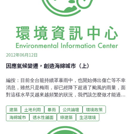
是省去兩側排水溝，雨水直接進入碎石層。譬如每一平米
有100個孔洞排水，則62.7百萬平方公尺面積的道路表面
有
2012年06月12日
因應氣候變遷，創造海綿城市（上）
編按：目前全台籠持續罩暴雨中，也開始傳出傷亡等不幸
消息，雖然只是梅雨，卻已經降下超過了颱風的雨量，面
對這樣水旱災越來越頻繁的狀況，我們該怎麼做才能過著
安全的生活呢？編輯台特別在今明兩日刊載此文，帶領讀
建築
土地利用
暴雨
公共論壇
環境政策
者一起來認識「海綿城市」的構想，尋找與極端氣候和平
共存的一條路。(一) 問題與根絕理念本文提出打開水泥城
海綿城市
透水性舖面
綠建築
生活環境
市的氣孔，創造海綿城市，並提出建設所需工法之條件，
且分別以建城3000年與200年的北京市與台北市為例，示