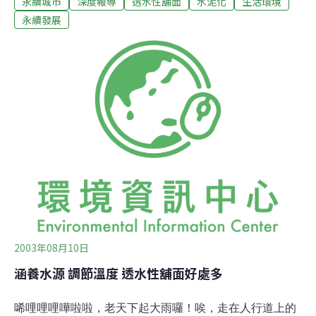
永續城市
深度報導
透水性舖面
水泥化
生活環境
「永續城市」概念仍處於一個「專家呼籲、政府雖喊口號
實則背道而行」的階段，即使在美國，永續的都市發展策
永續發展
略也尚未完全成為都市規劃的主流。不過，斯堪地那維亞
諸國、德國、荷蘭等歐洲國家卻早已開始落實都市的永續
經營策略。記得一位資深建築師同事Rich前年進行了一趟
北歐都市學習之旅回來後跟大家分享心得，感嘆的說，歐
洲在永續都市方面的進展，遙遙領先美國至少20年！我更
是感嘆了，那麼台灣呢？「城市」與「自然」都市發展對
生態環境最大的破壞，來自於其所創造出的水泥叢林。為
因應人類活動所需的大量不透水表面：包括建築物、街道
人行道路面、停車場等取代了原有的多樣植物覆蓋且透水
的自然表面，許多動植物無法在這樣的水泥叢林中生
2003年08月10日
涵養水源 調節溫度 透水性舖面好處多
唏哩哩哩嘩啦啦，老天下起大雨囉！唉，走在人行道上的