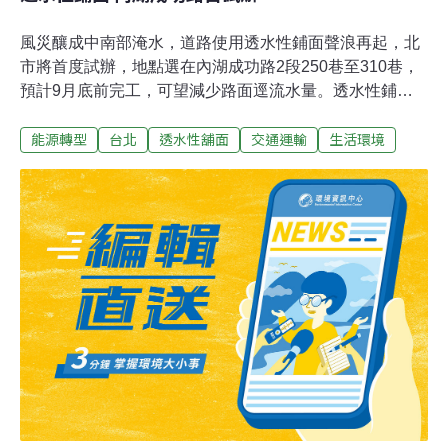
風災釀成中南部淹水，道路使用透水性鋪面聲浪再起，北
市將首度試辦，地點選在內湖成功路2段250巷至310巷，
預計9月底前完工，可望減少路面逕流水量。透水性鋪面
的原理，就是在不具透水性的底層上方，鋪上多孔隙瀝青
能源轉型
台北
透水性舖面
交通運輸
生活環境
鋪面。由於表面孔隙大、數量又多，如同「爆米香」凹凹
凸凸，雨水落地後會快速滲入，再流入兩邊溝渠排出。市
府新工處表示，透水性鋪面廣泛使用在高速公路上，因路
面若有積水，車輛高速行駛過，容易產生水霧，影響後方
駕駛視線。另一方面，大孔隙表面如同海綿體，可吸收噪
音。然而透水性鋪面也有缺點，若表面沾染粉塵和汙染，
致孔隙變小，排水效果就會降低。新工處表示，文獻指出
若未處理透水性鋪面表層髒汙，平均3年後排水效力就會
喪失。