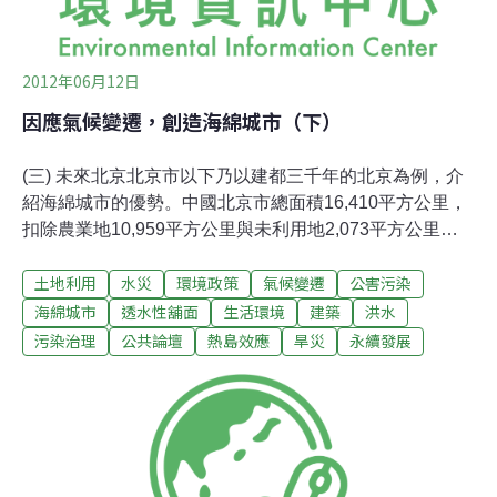
間也可多用綠建築材質，讓大地土壤也可涵養水分，吸
2012年06月12日
因應氣候變遷，創造海綿城市（下）
(三) 未來北京北京市以下乃以建都三千年的北京為例，介
紹海綿城市的優勢。中國北京市總面積16,410平方公里，
扣除農業地10,959平方公里與未利用地2,073平方公里，
建設用地面積為3,377平方公里，應屬綠地面積相當大的城
土地利用
水災
環境政策
氣候變遷
公害污染
市。北京市在2008年舉辦奧運，當時已將該城市改造為非
常現代先進的城市。但是，2011年6月23日的一場大雷
海綿城市
透水性舖面
生活環境
建築
洪水
雨，雷雨強度達到每小時128公釐，多處地點日降雨量超
污染治理
公共論壇
熱島效應
旱災
永續發展
過100公釐，超過排水系統的處理能力，即是每小時降雨
量36到45公釐，結果是道路變成河川，配合下班高峰，大
淹水也同時造成交通大癱瘓。顯示，人口密集的北京，綠
地多在外圍，建築與道路建設密集，透水與排水不順，無
法快速處理大豪雨的積水。假設北京市內超過6千萬平方
公尺面積的道路，均鋪設高承載高透水鋪面，其最大優勢