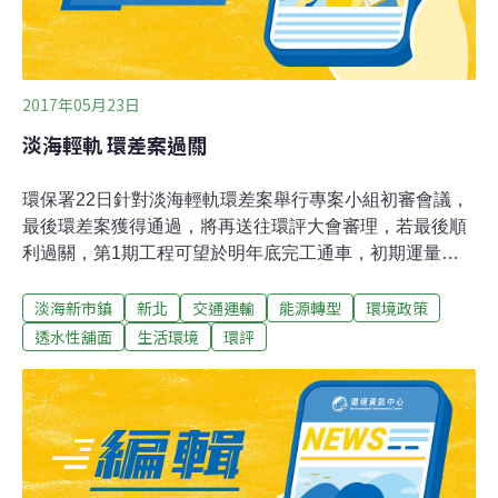
2017年05月23日
淡海輕軌 環差案過關
環保署22日針對淡海輕軌環差案舉行專案小組初審會議，
最後環差案獲得通過，將再送往環評大會審理，若最後順
利過關，第1期工程可望於明年底完工通車，初期運量為
每日4.4萬人次，有效串聯紅樹林站和淡海新市鎮的交通，
淡海新市鎮
新北
交通運輸
能源轉型
環境政策
並緩解淡金路的壅塞問題。專案小組雖然做出建議環評大
會通過此案的決議，但仍請開發單位補充修正部分內容，
透水性舖面
生活環境
環評
包括機場土地西南側與鄰近農地的相容性說明、增加B06
車站停車空間的透水鋪面規畫。新北市捷運工程局長趙紹
廉表示，會依照建議修正內容，若順利通過大會，淡海輕
軌第1期工程預計可望在明年完工，初期運量每天可達達
4.4萬人次，2041年可達7.6萬，但因需要初勘與交通部履
勘，明確通車時間可能會落在明年底。淡海輕軌運輸系統