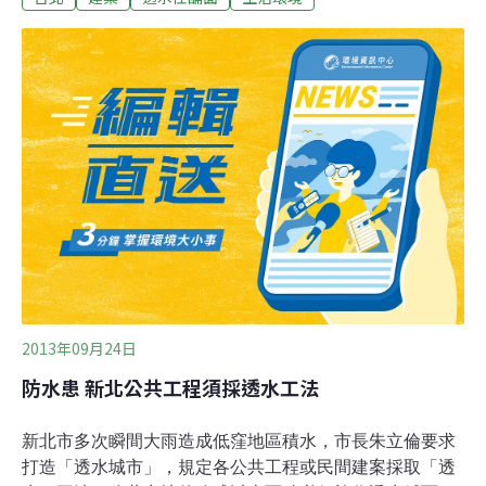
湯鑫進研發的「會呼吸的綠色鋪面」，因應溫室效應，地
表溫度不斷提高，團隊利用黏骨材混合製作生態磚，並於
凹槽孔洞中種植物，具易吸收水分、透水性佳等優點，已
達試量產階段，將於桃園農工校園內鋪設使用。湯鑫進表
示，除可為都市環境增加綠意，生態磚最大的優點在於
「降溫」，尤其夏天太陽曝曬，一般柏油路面可能快速升
溫到近攝氏58度，生態磚因含水量高，透過水氣蒸發，溫
度至少比柏油路面低了近20度。
2013年09月24日
防水患 新北公共工程須採透水工法
新北市多次瞬間大雨造成低窪地區積水，市長朱立倫要求
打造「透水城市」，規定各公共工程或民間建案採取「透