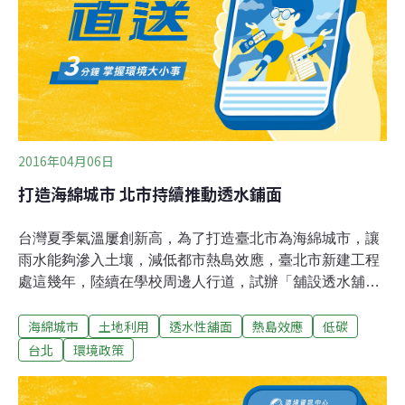
路線總長度約13.99公里，包括綠山線、藍海線及1處維修
機廠，共20個車站，分兩期施工，第1期現正施工當中，
第2期則已啟動設計作業，是繼高雄輕軌後，台灣的第2條
輕軌系統。因藍海線B0
2016年04月06日
打造海綿城市 北市持續推動透水鋪面
台灣夏季氣溫屢創新高，為了打造臺北市為海綿城市，讓
雨水能夠滲入土壤，減低都市熱島效應，臺北市新建工程
處這幾年，陸續在學校周邊人行道，試辦「舖設透水舖
面」，到104年為止，已經累計施作面積達2萬6千多平方
海綿城市
土地利用
透水性舖面
熱島效應
低碳
公尺。台北市新工處表示，台北捷運路網逐漸形成，低碳
環保通行時代來臨，人行道也成為民眾回到家的「最後一
台北
環境政策
哩路」，而目前人行道上的人車分道自行車道，設計是採
多孔隙瀝青混凝土、結構層為透水混凝土，屬透水性鋪