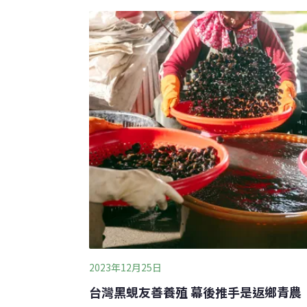
丘藍執行長蔡宜玲表示，「當我們得知國內
始到國外洽談藍莓品種權，同時也在尋找適
許多事情都是第一次，是需要相當的堅持和
是，落腳阿里山下，依傍於八掌溪畔的山丘
疊嶂的群山環繞，溪口旁的潺潺水流帶來氣
良好；夜幕拉下後，從阿里山上
2023年12月25日
台灣黑蜆友善養殖 幕後推手是返鄉青農