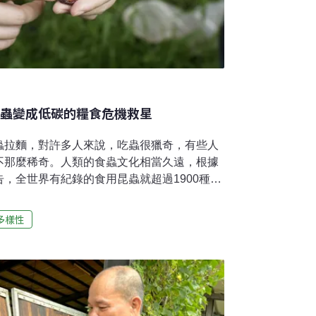
吃蟲變成低碳的糧食危機救星
蟲拉麵，對許多人來說，吃蟲很獵奇，有些人
不那麼稀奇。人類的食蟲文化相當久遠，根據
告，全世界有紀錄的食用昆蟲就超過1900種，
你這輩子都不想吃到蟲，但這可能比想像中還困
草莓醬、番茄醬、巧克力日常生活中常出現的
多樣性
，部分可能含有胭脂蟲所提煉出的「胭脂紅」
行政院食品安全資訊網，胭脂蟲原產於南美
血液，經過磨碎、加工後，就成了現代常見的
在食品添加，也是化妝品的原料之一。