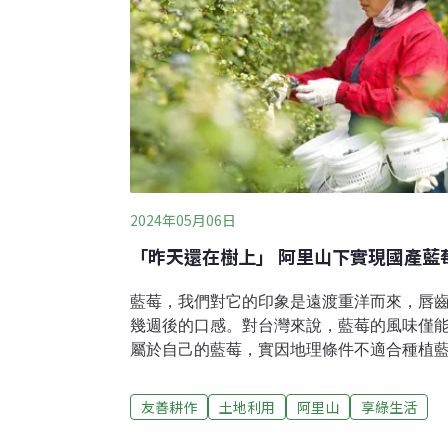
設備和研究改良生產加工設備，提高產能，
「農務e把抓」，並推舉社員陳
2024年05月06日
「昨天還在樹上」 阿里山下實現國產藍
藍莓，我們對它的印象是遠渡重洋而來，唇
幾週後的口感。對台灣來說，藍莓的風味僅
屬於自己的藍莓，實因地理條件不適合種植
求，同時又要日照充足與疏鬆的酸性土壤，
此，位處亞熱帶的台灣仍在藍莓的種植方法
友善耕作
土地利用
阿里山
享綠生活
漸漸耳聞藍莓成功開花結果的佳績。在阿里山
藍首度上市藍莓，以國內大量生產之姿引起