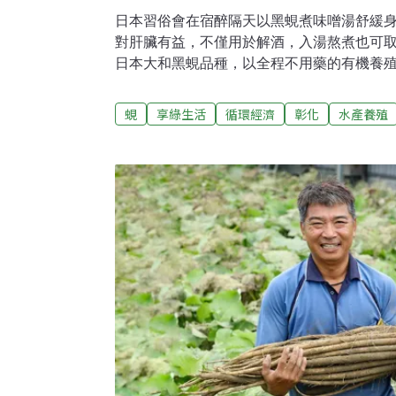
日本習俗會在宿醉隔天以黑蜆煮味噌湯舒緩
對肝臟有益，不僅用於解酒，入湯熬煮也可
日本大和黑蜆品種，以全程不用藥的有機養
人不用出國就能嚐到新鮮黑蜆。台灣唯一魚蝦
日本黑蜆並走向有機的推手是不到三十歲的
蜆
享綠生活
循環經濟
彰化
水產養殖
場第三代的她獲第六屆百大青農，並創辦水
在公關公司擔任主管，操刀國內外品牌頗受
非計畫，直到兩年前家中生意受疫情影響業
海洋生物科技暨資源學系的弟弟楊家泓返鄉
式，卻和堅守傳統養殖的父親衝突不斷，事
選擇回家加入戰場。「妳是做行銷的不懂啦
好。」質疑聲浪是楊宜樺返鄉路最大阻礙，
能力很不服氣，返鄉第一年天天往魚塭