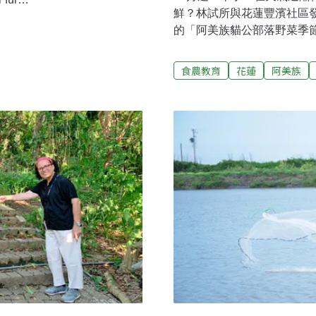
鮮？林試所與花蓮豐濱社區
in-Westfalen）「學生合作社」協調
的「阿美族貓公部落野菜季
），以「德國學生合作社的創新與實
菜，保存並推廣部落珍貴生
士學位學程的周睦怡助理教授
蓮縣豐濱鄉，倚靠海岸山脈
的演講內容與提問。中學生經
食農教育
花蓮
阿美族
「貓公」音似阿美族語中「
於德國下薩克森邦
因文化資產聞名。透過新聞
rband e.V.、學校與當地合作
源於部落在八里灣溪畔的重
過200個學生合作社活躍在
們種植蔬菜與野菜的場所。豐
形容，開心農場讓族人重新
互助合作精神的重要平台。
老，透過訪談，得以知曉耆
中，以圖畫、文字等形式，