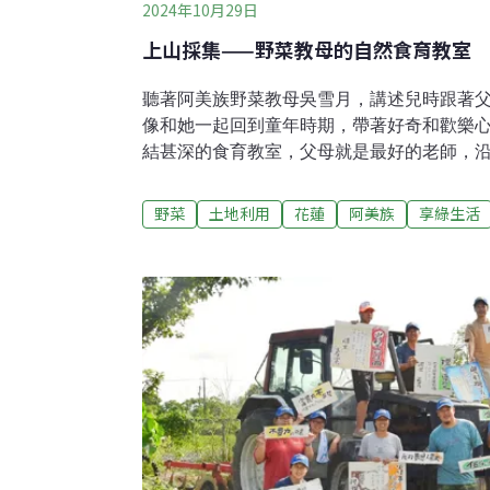
2024年10月29日
上山採集——野菜教母的自然食育教室
聽著阿美族野菜教母吳雪月，講述兒時跟著
像和她一起回到童年時期，帶著好奇和歡樂
結甚深的食育教室，父母就是最好的老師，
撿拾蝸牛和採集食物。中午時分，把背在身
起火，開始烹煮午餐，把今日採集的食材，
野菜
土地利用
花蓮
阿美族
享綠生活
料理，全家人一起開心享用。這段美好的生
力復育與傳承阿美族野菜文化的重要推力！
流傳下來，在大自然採集食物的知識與烹調
下傳承的心念。曾深刻感受過家人與族人豐
者和傳承者，透過她的故事，思索所謂生活
式，是回到自己的餐桌，從家人的共食經驗
自然的關係阿美族的生活文化中，家族的長
字，來為家中的新生兒命名，大多會用