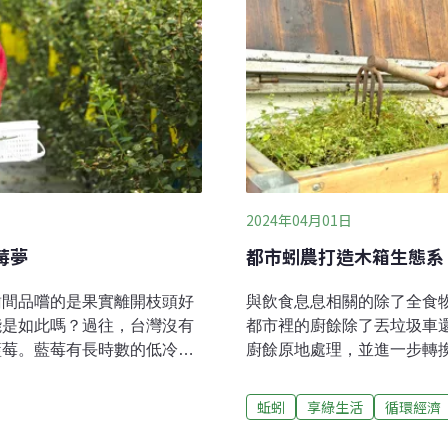
另外大量使用農委會開發的
2024年04月01日
莓夢
都市蚓農打造木箱生態系
齒間品嚐的是果實離開枝頭好
與飲食息息相關的除了全食
能是如此嗎？過往，台灣沒有
都市裡的廚餘除了丟垃圾車
藍莓。藍莓有長時數的低冷需
廚餘原地處理，並進一步轉
是生長在寒帶的作物。即便如
域循環，為自家廚餘找解方
上努力不懈的研究，近年來，
環養耕農法的李朝安創辦了
蚯蚓
享綠生活
循環經濟
下種植新品種2023年，山丘
營造的生技博士林琬曼共同經
各方關注。能走到這一步，山
Box）」，創造出不需電力