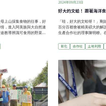
2024年09月23日
好大的文蛤！ 跟著海洋
父母上山採集食物的往事，好
「哇，好大的文蛤呀！」剛
心情，進入阿美族與大自然連
百分百都會被精美碩大的解
沿途教導辨識可食用的野菜、
生產合作社的理事陳明瞭。
上的鍋子卸下，找安全的地方
非出身養殖世家，而是十多
煮成一鍋屬於阿美族人的野菜
家鄉，發現國小同學和高齡
彰化
合作社
土地利用
命經驗，數十年後，成為她致
習，然後好好過下半輩子。
細細回溯，父母乃至整個族人
始。在農民學院除了學習養
的手法，潛移默化在她心中種
態導覽解說，取得環境教育
盛的滋養，自己也想成為守護
抽取地下水，引進海水養殖
食育，其實最簡單卻深刻的方
降低養殖業對環境的負面影
開始。阿美族的野菜食育和大
養殖單位，並推出摸蛤仔、
老，喜歡以作物和食材的名
大受好評。隨著政府推動食
作社，從事的項目有水產品