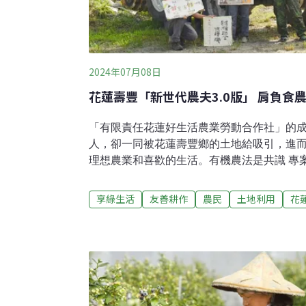
2024年07月08日
花蓮壽豐「新世代農夫3.0版」 肩負食
「有限責任花蓮好生活農業勞動合作社」的
人，卻一同被花蓮壽豐鄉的土地給吸引，進
理想農業和喜歡的生活。有機農法是共識 專
蓮縣壽豐鄉這片土地，大多是想體驗和觀察
樸門的工作坊理解地方生態環境，參與實行
享綠生活
友善耕作
農民
土地利用
花
觀自然農法的耕種方式，透過感官的經驗和
驗所學，並繼續深耕各種農法帶來的啟發。2
們，因理念一致，成立「有限責任花蓮好生
產、研發加工商品與運銷，參與社區互動和
和農特產品的活動，一起共生共好。為解決
們的共識就是導入科技化的管理與設備，降