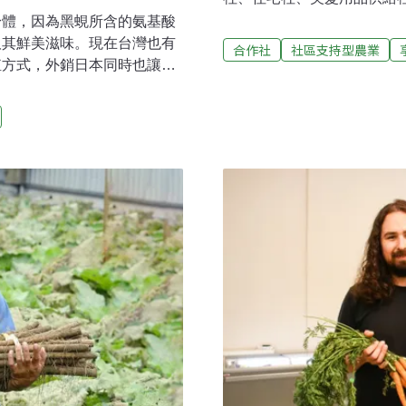
萊比錫農業合作社（KOLA L
身體，因為黑蜆所含的氨基酸
KOLA董事會成員漢諾． 博勒
取其鮮美滋味。現在台灣也有
合作社
社區支持型農業
入社方式。種植本地蔬菜 讓農
殖方式，外銷日本同時也讓國
supported agricul
貝 皆通過有機檢驗成功養殖
個CSA組織，規模大小不一
楊宜樺，身為彰化芳苑鄉養殖
始成員多曾參與另一個CS
產品牌「打寶蛤」。宜樺原本
釋出更多土地，以合理的租
器重，從沒想過返鄉，接班更
討論後，決議維持現有運作
績狂瀉，加上畢業於中山大學
，運用所學的科學化養殖方
業危機與家庭情感夾殺下，她
」、「女生只要會賣東西就
硬頸的她對社會長期矮化女性